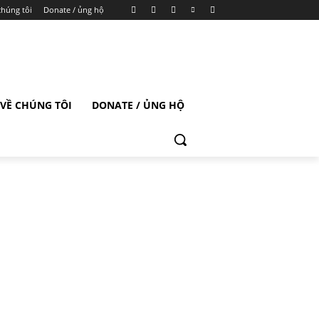
chúng tôi
Donate / ủng hộ
VỀ CHÚNG TÔI
DONATE / ỦNG HỘ