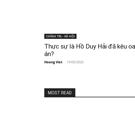
CHÍNH TRỊ - XÃ HỘI
Thực sự là Hồ Duy Hải đã kêu oa
án?
Hoang Viet
-
15/05/2020
MOST READ