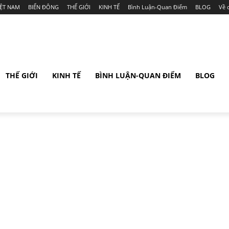
IỆT NAM
BIỂN ĐÔNG
THẾ GIỚI
KINH TẾ
Bình Luận-Quan Điểm
BLOG
Về 
THẾ GIỚI
KINH TẾ
BÌNH LUẬN-QUAN ĐIỂM
BLOG