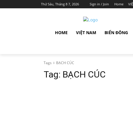
Thứ Sáu, Tháng 8 7, 2026
Sign in / Join
Home
VI
HOME
VIỆT NAM
BIỂN ĐÔNG
Tags
BẠCH CÚC
Tag:
BẠCH CÚC