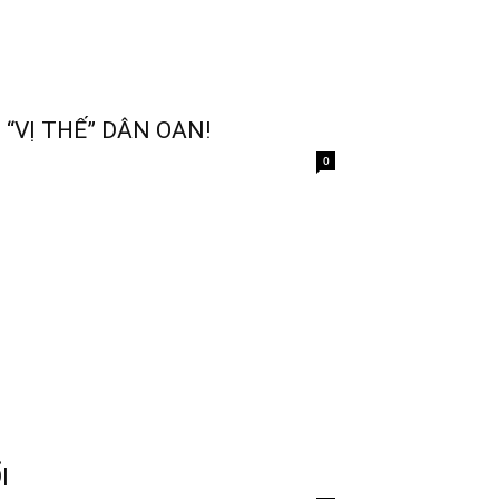
“VỊ THẾ” DÂN OAN!
0
I