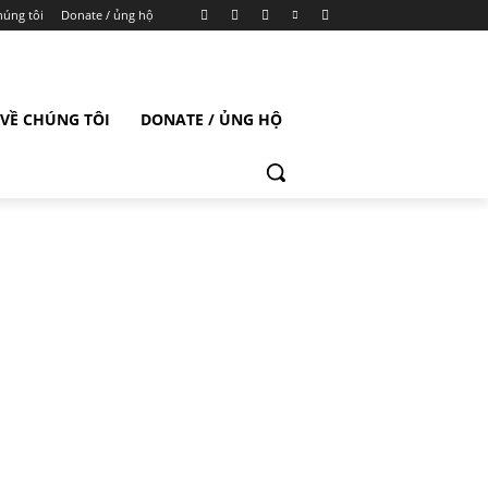
húng tôi
Donate / ủng hộ
VỀ CHÚNG TÔI
DONATE / ỦNG HỘ