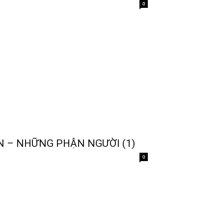
0
N – NHỮNG PHẬN NGƯỜI (1)
0