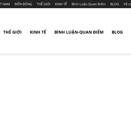
ỆT NAM
BIỂN ĐÔNG
THẾ GIỚI
KINH TẾ
Bình Luận-Quan Điểm
BLOG
Về c
THẾ GIỚI
KINH TẾ
BÌNH LUẬN-QUAN ĐIỂM
BLOG