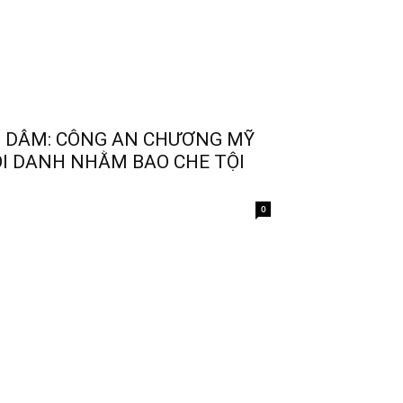
IẾP DÂM: CÔNG AN CHƯƠNG MỸ
TỘI DANH NHẰM BAO CHE TỘI
0