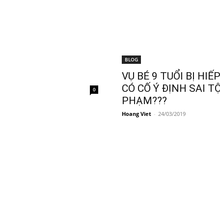
BLOG
VỤ BÉ 9 TUỔI BỊ H
CÓ CỐ Ý ĐỊNH SAI 
0
PHẠM???
Hoang Viet
-
24/03/2019