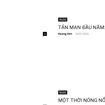
BLOG
TẢN MẠN ĐẦU NĂM: 
Hoang Viet
-
26/01/2020
0
BLOG
MỘT THỜI NÔNG NỔ