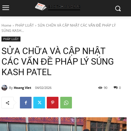
Home
PHÁP LUẬT
SỬA CHỮA VÀ CẬP NHẬT CÁC VẤN ĐỀ PHÁP LÝ
SÚNG KASH...
PHÁP LUẬT
SỬA CHỮA VÀ CẬP NHẬT
CÁC VẤN ĐỀ PHÁP LÝ SÚNG
KASH PATEL
By
Hoang Viet
04/02/2026
90
0