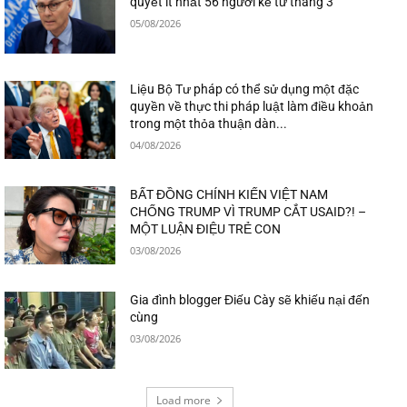
quyết ít nhất 56 người kể từ tháng 3
05/08/2026
Liệu Bộ Tư pháp có thể sử dụng một đặc
quyền về thực thi pháp luật làm điều khoản
trong một thỏa thuận dàn...
04/08/2026
BẤT ĐỒNG CHÍNH KIẾN VIỆT NAM
CHỐNG TRUMP VÌ TRUMP CẮT USAID?! –
MỘT LUẬN ĐIỆU TRẺ CON
03/08/2026
Gia đình blogger Điếu Cày sẽ khiếu nại đến
cùng
03/08/2026
Load more