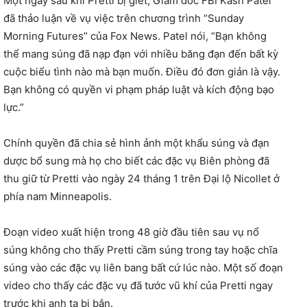
Một ngày sau khi Pretti bị giết, Giám đốc FBI Kash Patel
đã thảo luận về vụ việc trên chương trình “Sunday
Morning Futures” của Fox News. Patel nói, “Bạn không
thể mang súng đã nạp đạn với nhiều băng đạn đến bất kỳ
cuộc biểu tình nào mà bạn muốn. Điều đó đơn giản là vậy.
Bạn không có quyền vi phạm pháp luật và kích động bạo
lực.”
Chính quyền đã chia sẻ hình ảnh một khẩu súng và đạn
dược bổ sung mà họ cho biết các đặc vụ Biên phòng đã
thu giữ từ Pretti vào ngày 24 tháng 1 trên Đại lộ Nicollet ở
phía nam Minneapolis.
Đoạn video xuất hiện trong 48 giờ đầu tiên sau vụ nổ
súng không cho thấy Pretti cầm súng trong tay hoặc chĩa
súng vào các đặc vụ liên bang bất cứ lúc nào. Một số đoạn
video cho thấy các đặc vụ đã tước vũ khí của Pretti ngay
trước khi anh ta bị bắn.