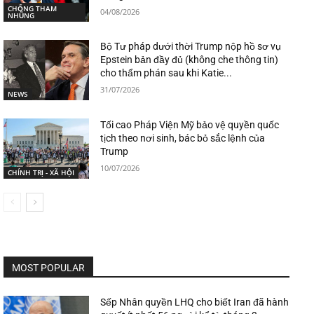
CHỐNG THAM
04/08/2026
NHŨNG
Bộ Tư pháp dưới thời Trump nộp hồ sơ vụ
Epstein bản đầy đủ (không che thông tin)
cho thẩm phán sau khi Katie...
31/07/2026
NEWS
Tối cao Pháp Viện Mỹ bảo vệ quyền quốc
tịch theo nơi sinh, bác bỏ sắc lệnh của
Trump
10/07/2026
CHÍNH TRỊ - XÃ HỘI
MOST POPULAR
Sếp Nhân quyền LHQ cho biết Iran đã hành