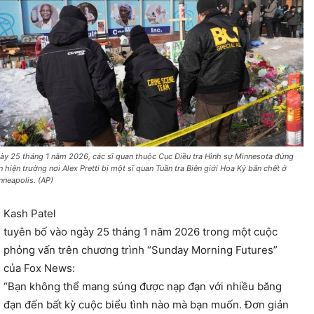
ày 25 tháng 1 năm 2026, các sĩ quan thuộc Cục Điều tra Hình sự Minnesota đứng
n hiện trường nơi Alex Pretti bị một sĩ quan Tuần tra Biên giới Hoa Kỳ bắn chết ở
nneapolis. (AP)
Kash Patel
tuyên bố vào ngày 25 tháng 1 năm 2026 trong một cuộc
phỏng vấn trên chương trình “Sunday Morning Futures”
của Fox News:
“Bạn không thể mang súng được nạp đạn với nhiều băng
đạn đến bất kỳ cuộc biểu tình nào mà bạn muốn. Đơn giản