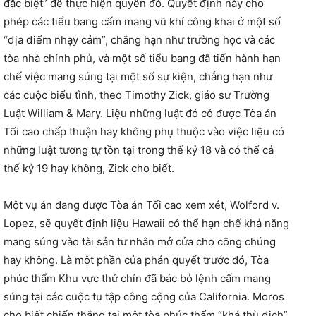
đặc biệt” để thực hiện quyền đó. Quyết định này cho
phép các tiểu bang cấm mang vũ khí công khai ở một số
“địa điểm nhạy cảm”, chẳng hạn như trường học và các
tòa nhà chính phủ, và một số tiểu bang đã tiến hành hạn
chế việc mang súng tại một số sự kiện, chẳng hạn như
các cuộc biểu tình, theo Timothy Zick, giáo sư Trường
Luật William & Mary. Liệu những luật đó có được Tòa án
Tối cao chấp thuận hay không phụ thuộc vào việc liệu có
những luật tương tự tồn tại trong thế kỷ 18 và có thể cả
thế kỷ 19 hay không, Zick cho biết.
Một vụ án đang được Tòa án Tối cao xem xét, Wolford v.
Lopez, sẽ quyết định liệu Hawaii có thể hạn chế khả năng
mang súng vào tài sản tư nhân mở cửa cho công chúng
hay không. Là một phần của phán quyết trước đó, Tòa
phúc thẩm Khu vực thứ chín đã bác bỏ lệnh cấm mang
súng tại các cuộc tụ tập công cộng của California. Moros
cho biết chiến thắng tại một tòa phúc thẩm “khá thù địch”