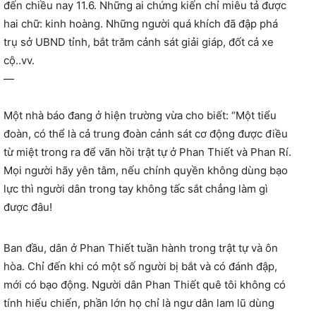
đến chiều nay 11.6. Những ai chứng kiến chỉ miêu tả được
hai chữ: kinh hoàng. Những người quá khích đã đập phá
trụ sở UBND tỉnh, bắt trăm cảnh sát giải giáp, đốt cả xe
cộ..vv.
—
Một nhà báo đang ở hiện trường vừa cho biết: “Một tiểu
đoàn, có thể là cả trung đoàn cảnh sát cơ động được điều
từ miệt trong ra để vãn hồi trật tự ở Phan Thiết và Phan Rí.
Mọi người hãy yên tâm, nếu chính quyền không dùng bạo
lực thì người dân trong tay không tấc sắt chẳng làm gì
được đâu!
Ban đầu, dân ở Phan Thiết tuần hành trong trật tự và ôn
hòa. Chỉ đến khi có một số người bị bắt và có đánh đập,
mới có bạo động. Người dân Phan Thiết quê tôi không có
tính hiếu chiến, phần lớn họ chỉ là ngư dân lam lũ dùng