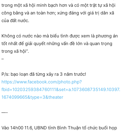
trong một xã hội minh bạch hơn và có một trật tự xã hội
công bằng và an toàn hơn; xứng đáng với giá trị dân xã
của đất nước.
Không có nước nào mà biểu tình được xem là phương án
tốt nhất để giải quyết những vấn đề lớn và quan trọng
trong xã hội”.
–
P/s: bạo loạn đã từng xảy ra 3 năm trước!
https://www.facebook.com/photo.php?
fbid=10203259384760111&set=a.1073608735149.10397.
1674099665&type=3&theater
—-
Vào 14h00 11.6, UBND tỉnh Bình Thuận tổ chức buổi họp