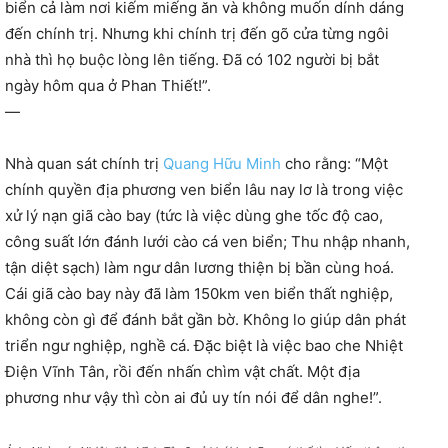
biển cả làm nơi kiếm miếng ăn và không muốn dính dáng
đến chính trị. Nhưng khi chính trị đến gõ cửa từng ngôi
nhà thì họ buộc lòng lên tiếng. Đã có 102 người bị bắt
ngày hôm qua ở Phan Thiết!”.
—
Nhà quan sát chính trị
Quang Hữu Minh
cho rằng: “Một
chính quyền địa phương ven biển lâu nay lơ là trong việc
xử lý nạn giã cào bay (tức là việc dùng ghe tốc độ cao,
công suất lớn đánh lưới cào cá ven biển; Thu nhập nhanh,
tận diệt sạch) làm ngư dân lương thiện bị bần cùng hoá.
Cái giã cào bay này đã làm 150km ven biển thất nghiệp,
không còn gì để đánh bắt gần bờ. Không lo giúp dân phát
triển ngư nghiệp, nghề cá. Đặc biệt là việc bao che Nhiệt
Điện Vĩnh Tân, rồi đến nhấn chìm vật chất. Một địa
phương như vậy thì còn ai đủ uy tín nói để dân nghe!”.