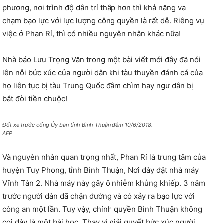
phương, nơi trình độ dân trí thấp hơn thì khả năng va
chạm bạo lực với lực lượng công quyền là rất dễ. Riêng vụ
việc ở Phan Rí, thì có nhiều nguyên nhân khác nữa!
Nhà báo Lưu Trọng Văn trong một bài viết mới đây đã nói
lên nỗi bức xúc của người dân khi tàu thuyền đánh cá của
họ liên tục bị tàu Trung Quốc đâm chìm hay ngư dân bị
bắt đòi tiền chuộc!
Đốt xe trước cổng Ủy ban tỉnh Bình Thuận đêm 10/6/2018.
AFP
Và nguyên nhân quan trọng nhất, Phan Rí là trung tâm của
huyện Tuy Phong, tỉnh Bình Thuận, Nơi đây đặt nhà máy
Vĩnh Tân 2. Nhà máy này gây ô nhiễm khủng khiếp. 3 năm
trước người dân đã chặn đường và có xảy ra bạo lực với
công an một lần. Tuy vậy, chính quyền Bình Thuận không
coi đây là một bài học. Thay vì giải quyết bức xúc người