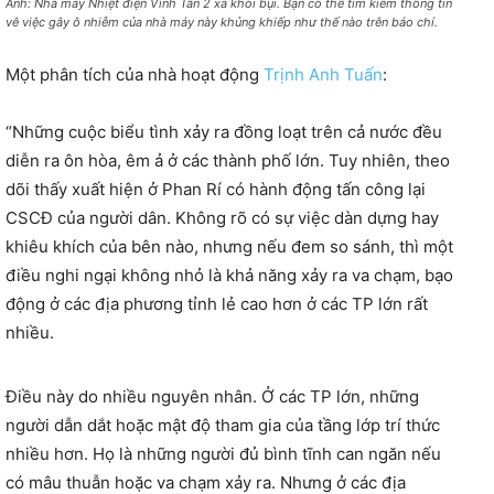
Ảnh: Nhà máy Nhiệt điện Vĩnh Tân 2 xả khói bụi. Bạn có thể tìm kiếm thông tin
vê việc gây ô nhiễm của nhà máy này khủng khiếp như thế nào trên báo chí.
Một phân tích của nhà hoạt động
Trịnh Anh Tuấn
:
“Những cuộc biểu tình xảy ra đồng loạt trên cả nước đều
diễn ra ôn hòa, êm ả ở các thành phố lớn. Tuy nhiên, theo
dõi thấy xuất hiện ở Phan Rí có hành động tấn công lại
CSCĐ của người dân. Không rõ có sự việc dàn dựng hay
khiêu khích của bên nào, nhưng nếu đem so sánh, thì một
điều nghi ngại không nhỏ là khả năng xảy ra va chạm, bạo
động ở các địa phương tỉnh lẻ cao hơn ở các TP lớn rất
nhiều.
Điều này do nhiều nguyên nhân. Ở các TP lớn, những
người dẫn dắt hoặc mật độ tham gia của tầng lớp trí thức
nhiều hơn. Họ là những người đủ bình tĩnh can ngăn nếu
có mâu thuẫn hoặc va chạm xảy ra. Nhưng ở các địa