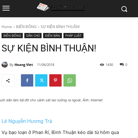
Home
BIỂN ĐÔNG
SỰ KIỆN BÌNH THUẬN!
BIỂN ĐÔNG
DÂN CHỦ
DIỄN ĐÀN
PHÁP LUẬT
SỰ KIỆN BÌNH THUẬN!
By
Hoang Viet
11/06/2018
1430
0
ười dân làm bệ đỡ cho cảnh sát leo tường ra ngoài. Ảnh: Internet
Lê Nguyễn Hương Trà
Vụ bạo loạn ở Phan Rí, Bình Thuận kéo dài từ hôm qua