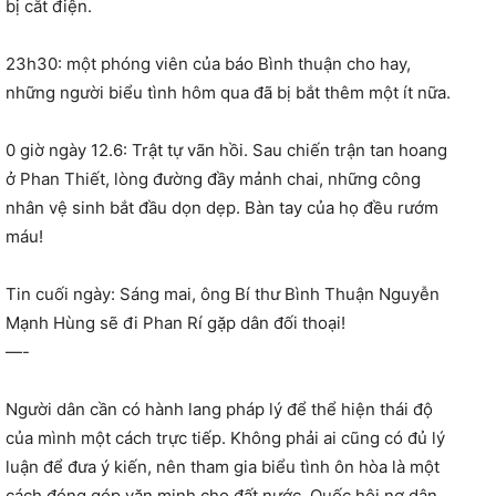
bị cắt điện.
23h30: một phóng viên của báo Bình thuận cho hay,
những người biểu tình hôm qua đã bị bắt thêm một ít nữa.
0 giờ ngày 12.6: Trật tự vãn hồi. Sau chiến trận tan hoang
ở Phan Thiết, lòng đường đầy mảnh chai, những công
nhân vệ sinh bắt đầu dọn dẹp. Bàn tay của họ đều rướm
máu!
Tin cuối ngày: Sáng mai, ông Bí thư Bình Thuận Nguyễn
Mạnh Hùng sẽ đi Phan Rí gặp dân đối thoại!
—-
Người dân cần có hành lang pháp lý để thể hiện thái độ
của mình một cách trực tiếp. Không phải ai cũng có đủ lý
luận để đưa ý kiến, nên tham gia biểu tình ôn hòa là một
cách đóng góp văn minh cho đất nước. Quốc hội nợ dân