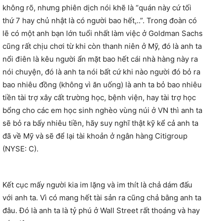
không rõ, nhưng phiên dịch nói khẽ là “quán này cứ tối
thứ 7 hay chủ nhật là có người bao hết,..”. Trong đoàn có
lẽ có một anh bạn lớn tuổi nhất làm việc ở Goldman Sachs
cũng rất chịu chơi từ khi còn thanh niên ở Mỹ, đó là anh ta
nổi điên là kêu người ẩn mặt bao hết cái nhà hàng này ra
nói chuyện, đó là anh ta nói bất cứ khi nào người đó bỏ ra
bao nhiêu đồng (không vì ăn uống) là anh ta bỏ bao nhiêu
tiền tài trợ xây cất trường học, bệnh viện, hay tài trợ học
bổng cho các em học sinh nghèo vùng núi ở VN thì anh ta
sẽ bỏ ra bấy nhiêu tiền, hãy suy nghĩ thật kỹ kể cả anh ta
đã về Mỹ và sẽ để lại tài khoản ở ngân hàng Citigroup
(NYSE: C).
Kết cục mấy người kia im lặng và im thít là chả dám đấu
với anh ta. Vì có mang hết tài sản ra cũng chả bằng anh ta
đâu. Đó là anh ta là tỷ phú ở Wall Street rất thoáng và hay