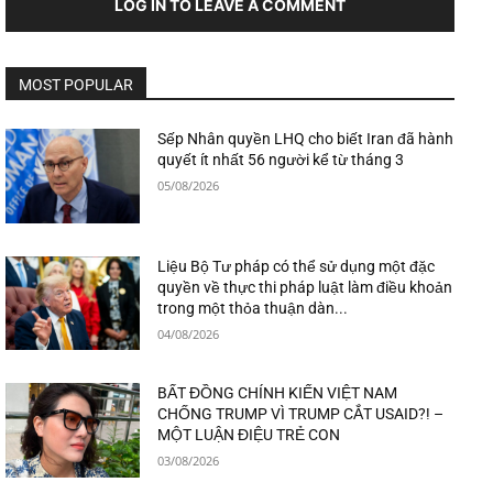
LOG IN TO LEAVE A COMMENT
MOST POPULAR
Sếp Nhân quyền LHQ cho biết Iran đã hành
quyết ít nhất 56 người kể từ tháng 3
05/08/2026
Liệu Bộ Tư pháp có thể sử dụng một đặc
quyền về thực thi pháp luật làm điều khoản
trong một thỏa thuận dàn...
04/08/2026
BẤT ĐỒNG CHÍNH KIẾN VIỆT NAM
CHỐNG TRUMP VÌ TRUMP CẮT USAID?! –
MỘT LUẬN ĐIỆU TRẺ CON
03/08/2026