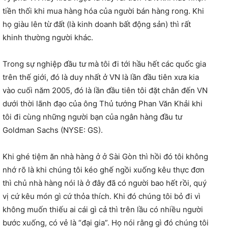
tiền thối khi mua hàng hóa của người bán hàng rong. Khi
họ giàu lên từ đất (là kinh doanh bất động sản) thì rất
khinh thường người khác.
Trong sự nghiệp đầu tư mà tôi đi tới hầu hết các quốc gia
trên thế giới, đó là duy nhất ở VN là lần đầu tiên xưa kia
vào cuối năm 2005, đó là lần đầu tiên tôi đặt chân đến VN
dưới thời lãnh đạo của ông Thủ tướng Phan Văn Khải
khi
tôi đi cùng những người bạn của ngân hàng đầu tư
Goldman Sachs (NYSE: GS).
Khi ghé tiệm ăn nhà hàng ở ở Sài Gòn thì hồi đó tôi không
nhớ rõ là khi chúng tôi kéo ghế ngồi xuống kêu thực đơn
thì chủ nhà hàng nói là ở đây đã có người bao hết rồi, quý
vị cứ kêu món gì cứ thỏa thích. Khi đó chúng tôi bỏ đi vì
không muốn thiếu ai cái gì cả thì trên lầu có nhiều người
bước xuống, có vẻ là “đại gia”. Họ nói rằng gì đó chúng tôi