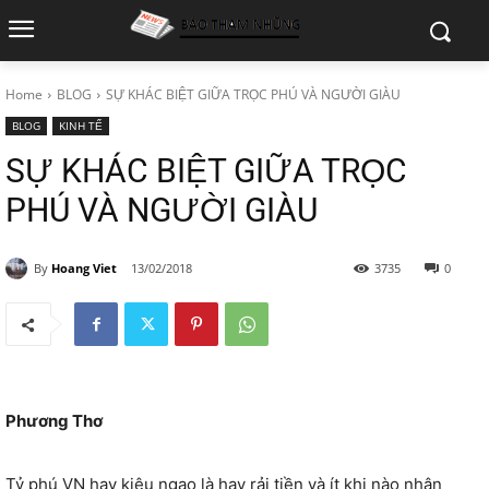
Home
BLOG
SỰ KHÁC BIỆT GIỮA TRỌC PHÚ VÀ NGƯỜI GIÀU
BLOG
KINH TẾ
SỰ KHÁC BIỆT GIỮA TRỌC
PHÚ VÀ NGƯỜI GIÀU
By
Hoang Viet
13/02/2018
3735
0
Phương Thơ
Tỷ phú VN hay kiêu ngạo là hay rải tiền và ít khi nào nhận