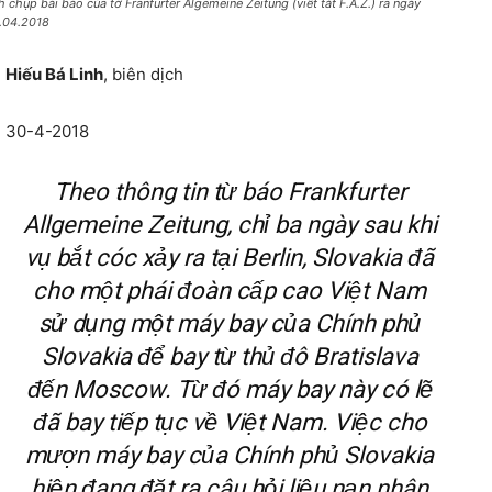
h chụp bài báo của tờ Franfurter Algemeine Zeitung (viết tắt F.A.Z.) ra ngày
.04.2018
Hiếu Bá Linh
, biên dịch
30-4-2018
Theo thông tin từ báo Frankfurter
Allgemeine Zeitung, chỉ ba ngày sau khi
vụ bắt cóc xảy ra tại Berlin, Slovakia đã
cho một phái đoàn cấp cao Việt Nam
sử dụng một máy bay của Chính phủ
Slovakia để bay từ thủ đô Bratislava
đến Moscow. Từ đó máy bay này có lẽ
đã bay tiếp tục về Việt Nam. Việc cho
mượn máy bay của Chính phủ Slovakia
hiện đang đặt ra câu hỏi liệu nạn nhân