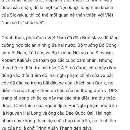
được xác nhận, đó là một sự “
lợi dụng
” lòng hiếu khách
của Slovakia, thì có thể mối quan hệ thân thiện với Việt
Nam sẽ bị “
chôn vùi
“.
Chính thức, phái đoàn Việt Nam đã đến Bratislava để tăng
cường hợp tác an ninh giữa hai nước. Bộ trưởng Bộ Công
an Việt Nam, Tô Lâm, và Bộ trưởng Nội vụ của Slovakia,
Robert Kaliňák đã tham gia các cuộc đàm phán. Nhưng
theo hồ sơ điều tra mà báo F.A.Z. có được, cho thấy rằng,
đúng vào thời điểm đó, hai nghi phạm chính của vụ bắt
cóc đã đậu xe trong bãi đậu xe của khách sạn Borik, nơi
diễn ra cuộc họp – theo dữ liệu của hệ thống định vị GPS
trang bị trong chiếc xe này mà các nhà điều tra thu thập
được. (Chú thích của người dịch: Hai Nghi phạm nêu trên
là Nguyễn Hải Long và ông cậu Đào Quốc Oai. Hai nghi
phạm này không tham dự cuộc họp nói trên, có lẽ nhiệm
vụ của họ là chở Trịnh Xuân Thanh đến đây).