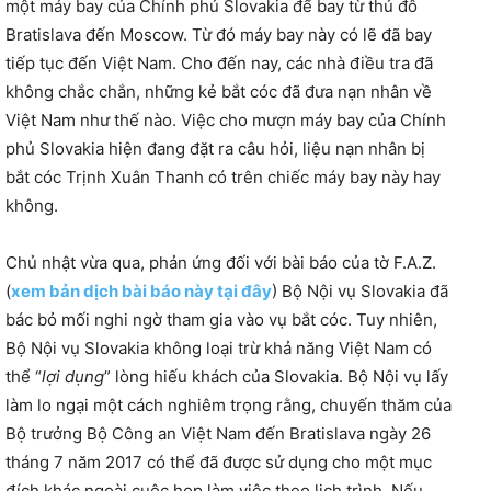
một máy bay của Chính phủ Slovakia để bay từ thủ đô
Bratislava đến Moscow. Từ đó máy bay này có lẽ đã bay
tiếp tục đến Việt Nam. Cho đến nay, các nhà điều tra đã
không chắc chắn, những kẻ bắt cóc đã đưa nạn nhân về
Việt Nam như thế nào. Việc cho mượn máy bay của Chính
phủ Slovakia hiện đang đặt ra câu hỏi, liệu nạn nhân bị
bắt cóc Trịnh Xuân Thanh có trên chiếc máy bay này hay
không.
Chủ nhật vừa qua, phản ứng đối với bài báo của tờ F.A.Z.
(
xem bản dịch bài báo này tại đây
) Bộ Nội vụ Slovakia đã
bác bỏ mối nghi ngờ tham gia vào vụ bắt cóc. Tuy nhiên,
Bộ Nội vụ Slovakia không loại trừ khả năng Việt Nam có
thể “
lợi dụng
” lòng hiếu khách của Slovakia. Bộ Nội vụ lấy
làm lo ngại một cách nghiêm trọng rằng, chuyến thăm của
Bộ trưởng Bộ Công an Việt Nam đến Bratislava ngày 26
tháng 7 năm 2017 có thể đã được sử dụng cho một mục
đích khác ngoài cuộc họp làm việc theo lịch trình. Nếu