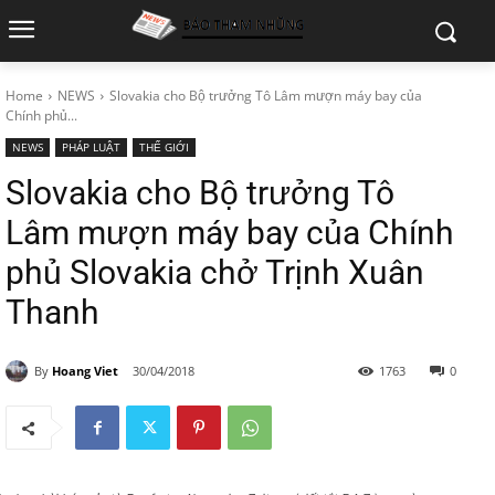
Home
NEWS
Slovakia cho Bộ trưởng Tô Lâm mượn máy bay của
Chính phủ...
NEWS
PHÁP LUẬT
THẾ GIỚI
Slovakia cho Bộ trưởng Tô
Lâm mượn máy bay của Chính
phủ Slovakia chở Trịnh Xuân
Thanh
By
Hoang Viet
30/04/2018
1763
0