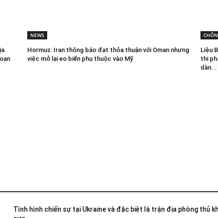
NEWS
CHỐN
ịa
Hormuz: Iran thông báo đạt thỏa thuận với Oman nhưng
Liệu 
đoạn
việc mở lại eo biển phụ thuộc vào Mỹ
thi p
dàn...
Tình hình chiến sự tại Ukraine và đặc biệt là trận địa phòng thủ 