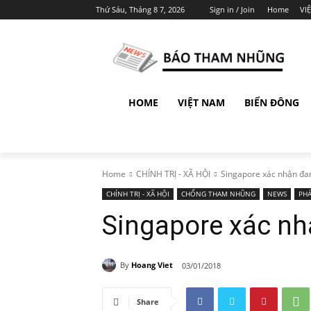
Thứ Sáu, Tháng 8 7, 2026
Sign in / Join
Home
VI
HOME
VIỆT NAM
BIỂN ĐÔNG
Home
CHÍNH TRỊ - XÃ HỘI
Singapore xác nhận đa
CHÍNH TRỊ - XÃ HỘI
CHỐNG THAM NHŨNG
NEWS
PHÁ
Singapore xác nh
By
Hoang Viet
03/01/2018
Share