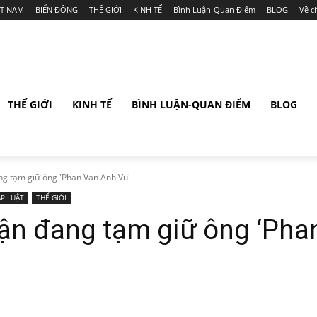
ỆT NAM
BIỂN ĐÔNG
THẾ GIỚI
KINH TẾ
Bình Luận-Quan Điểm
BLOG
Về c
THẾ GIỚI
KINH TẾ
BÌNH LUẬN-QUAN ĐIỂM
BLOG
ng tạm giữ ông 'Phan Van Anh Vu'
P LUẬT
THẾ GIỚI
ận đang tạm giữ ông ‘Pha