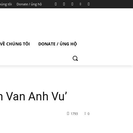
húng tôi
Donate / ủng hộ
VỀ CHÚNG TÔI
DONATE / ỦNG HỘ
n Van Anh Vu’
1793
0