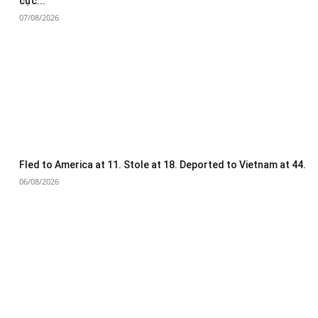
cực...
07/08/2026
Fled to America at 11. Stole at 18. Deported to Vietnam at 44.
06/08/2026