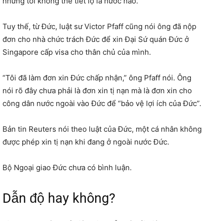
nhưng tôi không thể tiết lộ là nước nào.”
Tuy thế, từ Đức, luật sư Victor Pfaff cũng nói ông đã nộp
đơn cho nhà chức trách Đức để xin Đại Sứ quán Đức ở
Singapore cấp visa cho thân chủ của mình.
“Tôi đã làm đơn xin Đức chấp nhận,” ông Pfaff nói. Ông
nói rõ đây chưa phải là đơn xin tị nạn mà là đơn xin cho
công dân nước ngoài vào Đức để “bảo vệ lợi ích của Đức”.
Bản tin Reuters nói theo luật của Đức, một cá nhân không
được phép xin tị nạn khi đang ở ngoài nước Đức.
Bộ Ngoại giao Đức chưa có bình luận.
Dẫn độ hay không?