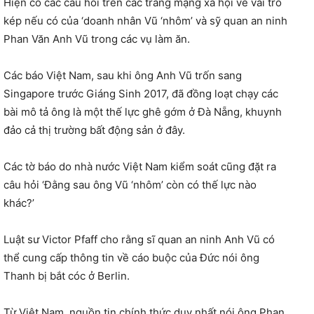
Hiện có các câu hỏi trên các trang mạng xã hội về vai trò
kép nếu có của ‘doanh nhân Vũ ‘nhôm’ và sỹ quan an ninh
Phan Văn Anh Vũ trong các vụ làm ăn.
Các báo Việt Nam, sau khi ông Anh Vũ trốn sang
Singapore trước Giáng Sinh 2017, đã đồng loạt chạy các
bài mô tả ông là một thế lực ghê gớm ở Đà Nẵng, khuynh
đảo cả thị trường bất động sản ở đây.
Các tờ báo do nhà nước Việt Nam kiểm soát cũng đặt ra
câu hỏi ‘Đằng sau ông Vũ ‘nhôm’ còn có thế lực nào
khác?’
Luật sư Victor Pfaff cho rằng sĩ quan an ninh Anh Vũ có
thể cung cấp thông tin về cáo buộc của Đức nói ông
Thanh bị bắt cóc ở Berlin.
Từ Việt Nam, nguồn tin chính thức duy nhất nói ông Phan