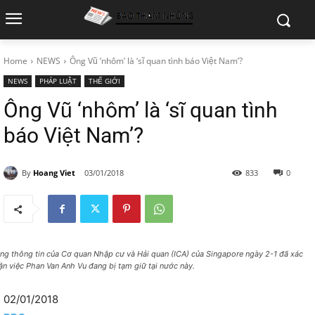
Home
NEWS
Ông Vũ ‘nhôm’ là ‘sĩ quan tình báo Việt Nam’?
NEWS
PHÁP LUẬT
THẾ GIỚI
Ông Vũ ‘nhôm’ là ‘sĩ quan tình
báo Việt Nam’?
By
Hoang Viet
03/01/2018
833
0
ng thông tin của Cơ quan Nhập cư và Hải quan (ICA) của Singapore ngày 2-1 đã xác
ận việc Phan Van Anh Vu đang bị tạm giữ tại nước này.
02/01/2018