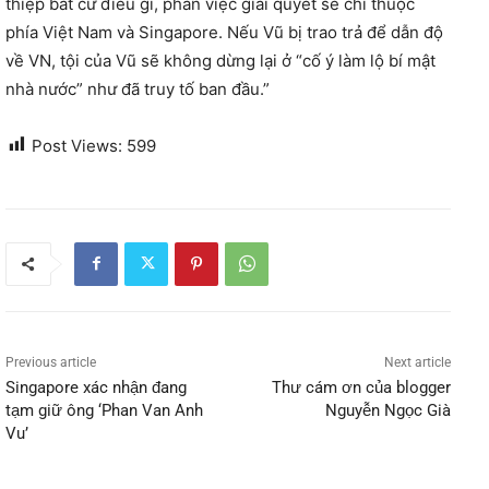
thiệp bất cứ điều gì, phần việc giải quyết sẽ chỉ thuộc
phía Việt Nam và Singapore. Nếu Vũ bị trao trả để dẫn độ
về VN, tội của Vũ sẽ không dừng lại ở “cố ý làm lộ bí mật
nhà nước” như đã truy tố ban đầu.”
Post Views:
599
Previous article
Next article
Singapore xác nhận đang
Thư cám ơn của blogger
tạm giữ ông ‘Phan Van Anh
Nguyễn Ngọc Già
Vu’