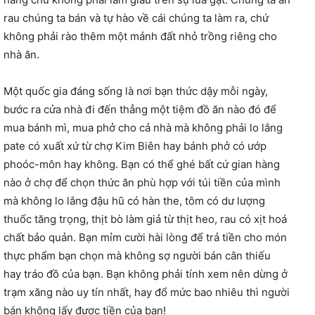
rau chúng ta bán và tự hào về cái chúng ta làm ra, chứ
không phải rào thêm một mảnh đất nhỏ trồng riêng cho
nhà ăn.
Một quốc gia đáng sống là nơi bạn thức dậy mỗi ngày,
bước ra cửa nhà đi đến thẳng một tiệm đồ ăn nào đó để
mua bánh mì, mua phở cho cả nhà mà không phải lo lắng
pate có xuất xứ từ chợ Kim Biên hay bánh phở có ướp
phoóc-môn hay không. Bạn có thể ghé bất cứ gian hàng
nào ở chợ để chọn thức ăn phù hợp với túi tiền của mình
mà không lo lắng đậu hũ có hàn the, tôm có dư lượng
thuốc tăng trọng, thịt bò làm giả từ thịt heo, rau có xịt hoá
chất bảo quản. Bạn mỉm cười hài lòng để trả tiền cho món
thực phẩm bạn chọn mà không sợ người bán cân thiếu
hay tráo đồ của bạn. Bạn không phải tính xem nên dừng ở
trạm xăng nào uy tín nhất, hay đổ mức bao nhiêu thì người
bán không lấy được tiền của bạn!