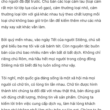
cho người đã đặt trước. Chú bán các loại cám lau (loại cám
rất mịn từ lớp lụa của vỏ gạo), cám thường loại nhỏ, cám
thường loại lớn với giá khác nhau tuỳ theo chất lượng mỗi
loại chứ không bao giờ trộn lẫn để kiếm thêm như các nhà
máy xay xát khác vẫn làm.
Bởi quý mến nhau, vào ngày Tết của người Stiêng, chú sẽ
ghé biếu ba mẹ tôi vài cái bánh tét. Còn nguyên tắc buôn
bán của chú bao nhiêu năm vẫn bất di bất dịch. Không chỉ
riêng chú Rôm, mà hầu hết mọi người trong cộng đồng
Stiêng mà tôi biết đã họ luôn sống như vậy.
Tôi nghĩ, một quốc gia đáng sống là một xã hội mà mọi
người có chữ tín, có lòng tin lẫn nhau. Chữ tín được hình
thành khi chúng ta đối đãi với nhau thật thà, bán đúng giá
với đúng chất lượng, thông tin về sản phẩm. Chúng ta
kiếm lời trên việc cung cấp dịch vụ, làm hài lòng khách
hàng chứ không phải làm giàu trên sự lừa gạt. Chúng ta ăn