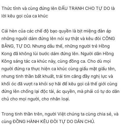
Thức tỉnh và cùng đứng lên ĐẤU TRANH CHO TỰ DO là
lời kêu gọi của ca khúc
Cái hèn của các chế độ bạo quyền là bịt mi
ệng đàn áp
những người dám đứng lên nói sự thật và kêu đòi CÔNG
BẰNG, TỰ DO. Nhưng dẫu thế, những người trẻ Hồng
Kong đã không lùi bước dám đứng lên. Người dân Hồng
Kông sáng tác ca khúc này, cùng đồng ca. Cho dù mọi
người đứng ra thực hiện ca khúc cùng giấu mặt giấu tên,
nhưng tinh thần bất khuất, trái tim căng đầy nghị lực và
khối óc đã vượt ra khỏi sợ hãi để kêu gọi cả thế giới cùng
đứng lên chống lại độc tài, ác quyền, mà phải có tự do dân
chủ cho mọi người, cho nhân loại.
Trong tinh thần trên, người Việt chúng ta cùng chia sẻ, và
cùng ĐỒNG HÀNH KÊU ĐÒI TỰ DO DÂN CHỦ.