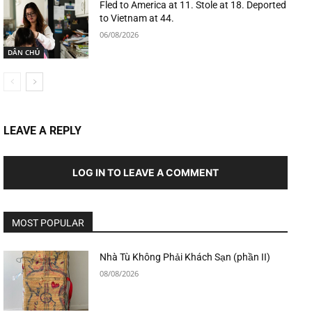
Fled to America at 11. Stole at 18. Deported
to Vietnam at 44.
06/08/2026
DÂN CHỦ
LEAVE A REPLY
LOG IN TO LEAVE A COMMENT
MOST POPULAR
Nhà Tù Không Phải Khách Sạn (phần II)
08/08/2026