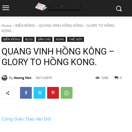
Home
BIỂN ĐÔNG
QUANG VINH HỒNG KÔNG - GLORY TO HỒNG
KONG.
BIỂN ĐÔNG
BLOG
DÂN CHỦ
NEWS
THẾ GIỚI
QUANG VINH HỒNG KÔNG –
GLORY TO HỒNG KONG.
By
Hoang Viet
18/11/2019
1206
0
Công Giáo: Đạo vào Đời