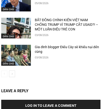
05/08/2026
DÂN CHỦ
BẤT ĐỒNG CHÍNH KIẾN VIỆT NAM
CHỐNG TRUMP VÌ TRUMP CẮT USAID?! –
MỘT LUẬN ĐIỆU TRẺ CON
03/08/2026
DÂN CHỦ
Gia đình blogger Điếu Cày sẽ khiếu nại đến
cùng
03/08/2026
DÂN CHỦ
LEAVE A REPLY
LOG IN TO LEAVE A COMMENT