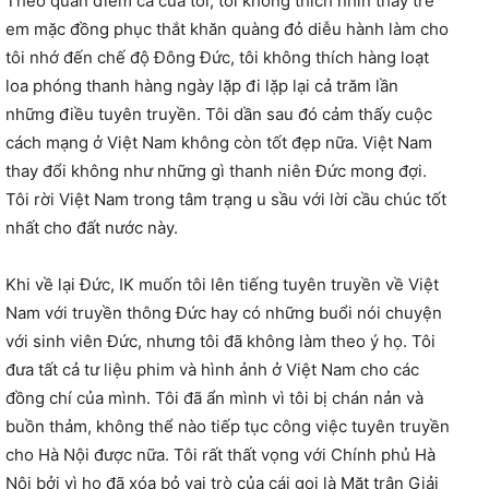
Theo quan điểm cá của tôi, tôi không thích nhìn thấy trẻ
em mặc đồng phục thắt khăn quàng đỏ diễu hành làm cho
tôi nhớ đến chế độ Đông Đức, tôi không thích hàng loạt
loa phóng thanh hàng ngày lặp đi lặp lại cả trăm lần
những điều tuyên truyền. Tôi dần sau đó cảm thấy cuộc
cách mạng ở Việt Nam không còn tốt đẹp nữa. Việt Nam
thay đổi không như những gì thanh niên Đức mong đợi.
Tôi rời Việt Nam trong tâm trạng u sầu với lời cầu chúc tốt
nhất cho đất nước này.
Khi về lại Đức, IK muốn tôi lên tiếng tuyên truyền về Việt
Nam với truyền thông Đức hay có những buổi nói chuyện
với sinh viên Đức, nhưng tôi đã không làm theo ý họ. Tôi
đưa tất cả tư liệu phim và hình ảnh ở Việt Nam cho các
đồng chí của mình. Tôi đã ẩn mình vì tôi bị chán nản và
buồn thảm, không thể nào tiếp tục công việc tuyên truyền
cho Hà Nội được nữa. Tôi rất thất vọng với Chính phủ Hà
Nội bởi vì họ đã xóa bỏ vai trò của cái gọi là Mặt trận Giải