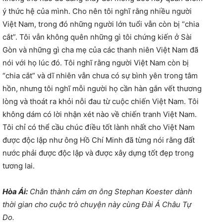
ý thức hệ của mình. Cho nên tôi nghĩ rằng nhiều người
Việt Nam, trong đó những người lớn tuổi vẫn còn bị “chia
cắt”. Tôi vẫn không quên những gì tôi chứng kiến ở Sài
Gòn và những gì cha mẹ của các thanh niên Việt Nam đã
nói với họ lúc đó. Tôi nghĩ rằng người Việt Nam còn bị
“chia cắt” và dĩ nhiên vẫn chưa có sự bình yên trong tâm
hồn, nhưng tôi nghĩ mỗi người họ cần hàn gắn vết thương
lòng và thoát ra khỏi nỗi đau từ cuộc chiến Việt Nam. Tôi
không dám có lời nhận xét nào về chiến tranh Việt Nam.
Tôi chỉ có thể cầu chúc điều tốt lành nhất cho Việt Nam
được độc lập như ông Hồ Chí Minh đã từng nói rằng đất
nước phải được độc lập và được xây dựng tốt đẹp trong
tương lai.
Hòa Ái:
Chân thành cảm ơn ông Stephan Koester dành
thời gian cho cuộc trò chuyện này cùng Đài Á Châu Tự
Do.