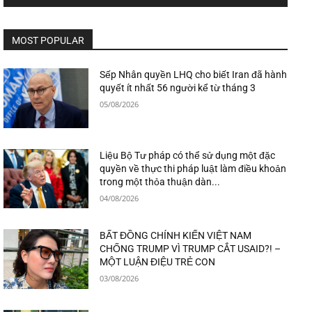
MOST POPULAR
Sếp Nhân quyền LHQ cho biết Iran đã hành
quyết ít nhất 56 người kể từ tháng 3
05/08/2026
Liệu Bộ Tư pháp có thể sử dụng một đặc
quyền về thực thi pháp luật làm điều khoản
trong một thỏa thuận dàn...
04/08/2026
BẤT ĐỒNG CHÍNH KIẾN VIỆT NAM
CHỐNG TRUMP VÌ TRUMP CẮT USAID?! –
MỘT LUẬN ĐIỆU TRẺ CON
03/08/2026