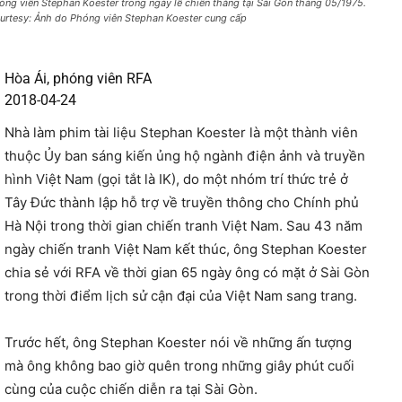
óng viên Stephan Koester trong ngày lễ chiến thắng tại Sài Gòn tháng 05/1975.
urtesy: Ảnh do Phóng viên Stephan Koester cung cấp
Hòa Ái, phóng viên RFA
2018-04-24
Nhà làm phim tài liệu Stephan Koester là một thành viên
thuộc Ủy ban sáng kiến ủng hộ ngành điện ảnh và truyền
hình Việt Nam (gọi tắt là IK), do một nhóm trí thức trẻ ở
Tây Đức thành lập hỗ trợ về truyền thông cho Chính phủ
Hà Nội trong thời gian chiến tranh Việt Nam. Sau 43 năm
ngày chiến tranh Việt Nam kết thúc, ông Stephan Koester
chia sẻ với RFA về thời gian 65 ngày ông có mặt ở Sài Gòn
trong thời điểm lịch sử cận đại của Việt Nam sang trang.
Trước hết, ông Stephan Koester nói về những ấn tượng
mà ông không bao giờ quên trong những giây phút cuối
cùng của cuộc chiến diễn ra tại Sài Gòn.