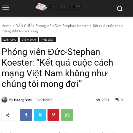
Home
DÂN CHỦ
Phóng viên Đức-Stephan Koester: “Kết quả cuộc cách
mạng Việt Nam không...
DÂN CHỦ
DIỄN ĐÀN
THẾ GIỚI
Phóng viên Đức-Stephan
Koester: “Kết quả cuộc cách
mạng Việt Nam không như
chúng tôi mong đợi”
By
Hoang Viet
24/04/2018
2203
0