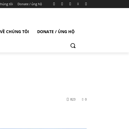
chúng tôi
Donate / ủng hộ
VỀ CHÚNG TÔI
DONATE / ỦNG HỘ
823
0