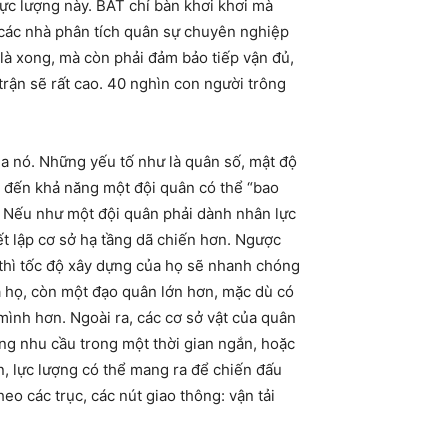
lực lượng này. BAT chỉ bàn khơi khơi mà
ó các nhà phân tích quân sự chuyên nghiệp
 là xong, mà còn phải đảm bảo tiếp vận đủ,
rận sẽ rất cao. 40 nghìn con người trông
a nó. Những yếu tố như là quân số, mật độ
 đến khả năng một đội quân có thể “bao
n. Nếu như một đội quân phải dành nhân lực
iết lập cơ sở hạ tầng dã chiến hơn. Ngược
 thì tốc độ xây dựng của họ sẽ nhanh chóng
a họ, còn một đạo quân lớn hơn, mặc dù có
mình hơn. Ngoài ra, các cơ sở vật của quân
ng nhu cầu trong một thời gian ngắn, hoặc
n, lực lượng có thể mang ra để chiến đấu
heo các trục, các nút giao thông: vận tải