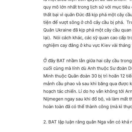
quy mô lớn nhất trong lịch sử với mục tiê
thất bại vì quân Đức đã kịp phá một cây c
tiện để vượt sông ở chỗ cây cầu bị phá. T
Quân Ukraine đã kịp phá một cây cầu quan 
lại). Nói cách khác, các sỹ quan cao cấp 
nghiệm cay đắng ở khu vực Kiev vài tháng 
Ở đây BAT nhầm lẫn giữa hai cây cầu trong
cuối cùng mà lính dù Anh thuộc Sư đoàn Dù
Minh thuộc Quân đoàn 30 bị trì hoãn 12 ti
mảnh cầu phao và sau khi băng qua được kê
hoạch tác chiến. Lí do họ vẫn không tới Ar
Nijmegen ngay sau khi đổ bộ, và làm mất t
hoàn toàn đã có thể thành công (mà kì th
2. BAT lập luận rằng quân Nga vẫn có khả