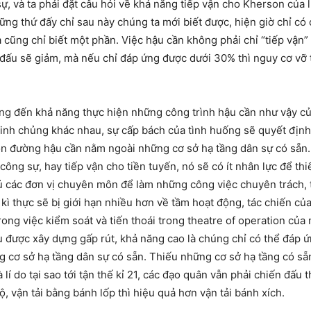
sự, và ta phải đặt câu hỏi về khả năng tiếp vận cho Kherson của 
những thứ đấy chỉ sau này chúng ta mới biết được, hiện giờ chỉ c
à cũng chỉ biết một phần. Việc hậu cần không phải chỉ “tiếp vận”
 đấu sẽ giảm, mà nếu chỉ đáp ứng được dưới 30% thì nguy cơ vỡ t
ng đến khả năng thực hiện những công trình hậu cần như vậy củ
binh chủng khác nhau, sự cấp bách của tình huống sẽ quyết định
p con đường hậu cần nằm ngoài những cơ sở hạ tầng dân sự có sẵ
công sự, hay tiếp vận cho tiền tuyến, nó sẽ có ít nhân lực để th
đủ các đơn vị chuyên môn để làm những công việc chuyên trách,
kì thực sẽ bị giới hạn nhiều hơn về tầm hoạt động, tác chiến củ
ong việc kiểm soát và tiến thoái trong theatre of operation của 
u được xây dựng gấp rút, khả năng cao là chúng chỉ có thể đáp ứ
g cơ sở hạ tầng dân sự có sẵn. Thiếu những cơ sở hạ tầng có sẵ
 lí do tại sao tới tận thế kỉ 21, các đạo quân vẫn phải chiến đấu t
ộ, vận tải bằng bánh lốp thì hiệu quả hơn vận tải bánh xích.