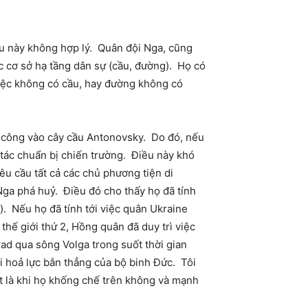
ều này không hợp lý. Quân đội Nga, cũng
c cơ sở hạ tầng dân sự (cầu, đường). Họ có
việc không có cầu, hay đường không có
n công vào cây cầu Antonovsky. Do đó, nếu
tác chuẩn bị chiến trường. Điều này khó
êu cầu tất cả các chủ phương tiện di
Nga phá huỷ. Điều đó cho thấy họ đã tính
. Nếu họ đã tính tới việc quân Ukraine
hế giới thứ 2, Hồng quân đã duy trì việc
ad qua sông Volga trong suốt thời gian
ới hoả lực bắn thẳng của bộ binh Đức. Tôi
t là khi họ khống chế trên không và mạnh