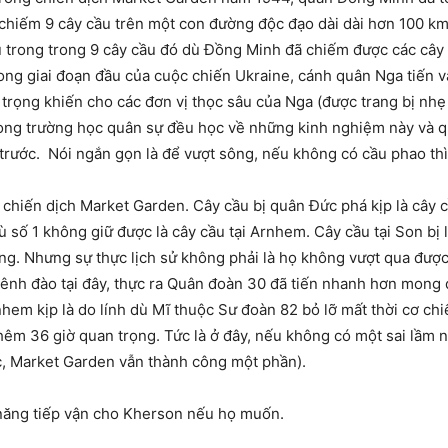
u chiếm 9 cây cầu trên một con đường độc đạo dài dài hơn 100 k
ầu trong trong 9 cây cầu đó dù Đồng Minh đã chiếm được các cây
rong giai đoạn đầu của cuộc chiến Ukraine, cánh quân Nga tiến 
trọng khiến cho các đơn vị thọc sâu của Nga (được trang bị nh
trong trường học quân sự đều học về những kinh nghiệm này và q
trước. Nói ngắn gọn là để vượt sông, nếu không có cầu phao th
 chiến dịch Market Garden. Cây cầu bị quân Đức phá kịp là cây 
 số 1 không giữ được là cây cầu tại Arnhem. Cây cầu tại Son bị 
ếng. Nhưng sự thực lịch sử không phải là họ không vượt qua đư
nh đào tại đây, thực ra Quân đoàn 30 đã tiến nhanh hơn mong đợi
nhem kịp là do lính dù Mĩ thuộc Sư đoàn 82 bỏ lỡ mất thời cơ ch
hêm 36 giờ quan trọng. Tức là ở đây, nếu không có một sai lầm 
ực, Market Garden vẫn thành công một phần).
 năng tiếp vận cho Kherson nếu họ muốn.