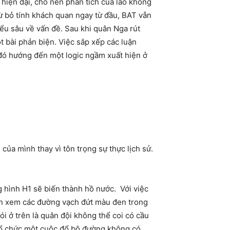
 hiện đại, cho nên phân tích của lão không
ừ bỏ tính khách quan ngay từ đầu, BAT vẫn
iểu sâu về vấn đề. Sau khi quân Nga rút
t bài phản biện. Việc sắp xếp các luận
 đó hướng đến một logic ngầm xuất hiện ở
của mình thay vì tôn trọng sự thực lịch sử.
g hình H1 sẽ biến thành hồ nước. Với việc
xin xem các đường vạch đứt màu đen trong
i ở trên là quân đội không thể coi có cầu
tổ chức một cuộc đổ bộ đường không có