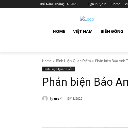
Thứ Năm, Tháng 8 6, 2026
Sign in / Join
Home
V
HOME
VIỆT NAM
BIỂN ĐÔNG
Home
Bình Luận-Quan Điểm
Phản biện Bảo Anh 
Bình Luận-Quan Điểm
Phản biện Bảo A
By
user1
13/11/2022
Share