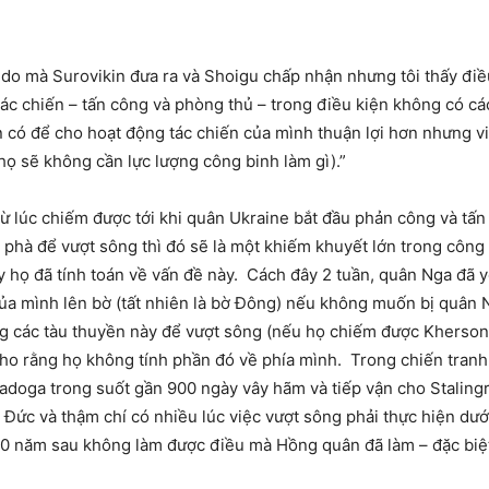
ý do mà Surovikin đưa ra và Shoigu chấp nhận nhưng tôi thấy đi
ác chiến – tấn công và phòng thủ – trong điều kiện không có cá
sẵn có để cho hoạt động tác chiến của mình thuận lợi hơn nhưng 
 họ sẽ không cần lực lượng công binh làm gì).”
ừ lúc chiếm được tới khi quân Ukraine bắt đầu phản công và tấ
phà để vượt sông thì đó sẽ là một khiếm khuyết lớn trong công 
 họ đã tính toán về vấn đề này. Cách đây 2 tuần, quân Nga đã y
ủa mình lên bờ (tất nhiên là bờ Đông) nếu không muốn bị quân 
g các tàu thuyền này để vượt sông (nếu họ chiếm được Kherson)
ho rằng họ không tính phần đó về phía mình. Trong chiến tranh t
Ladoga trong suốt gần 900 ngày vây hãm và tiếp vận cho Stalingr
n Đức và thậm chí có nhiều lúc việc vượt sông phải thực hiện dư
 80 năm sau không làm được điều mà Hồng quân đã làm – đặc biệ