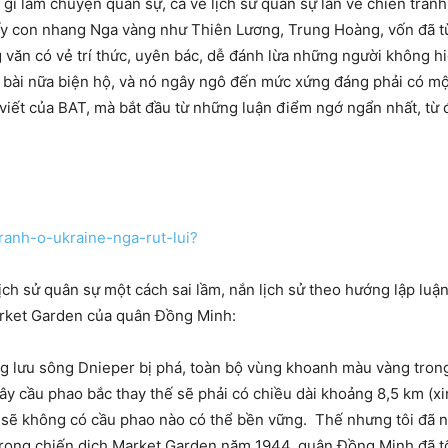
 gì lắm chuyện quân sự, cả về lịch sử quân sự lẫn về chiến tranh
mấy con nhang Nga vàng như Thiên Lương, Trung Hoàng, vốn đã t
g văn có vẻ trí thức, uyên bác, dễ đánh lừa những người không h
t bài nữa biện hộ, và nó ngây ngô đến mức xứng đáng phải có mộ
i viết của BAT, mà bắt đầu từ những luận điểm ngớ ngẩn nhất, từ
.
ranh-o-ukraine-nga-rut-lui?
ch sử quân sự một cách sai lầm, nắn lịch sử theo hướng lập luận 
arket Garden của quân Đồng Minh:
ợng lưu sông Dnieper bị phá, toàn bộ vùng khoanh màu vàng tron
cây cầu phao bắc thay thế sẽ phải có chiều dài khoảng 8,5 km (
ì sẽ không có cầu phao nào có thể bền vững. Thế nhưng tôi đã nó
. Trong chiến dịch Market Garden năm 1944, quân Đồng Minh đã 