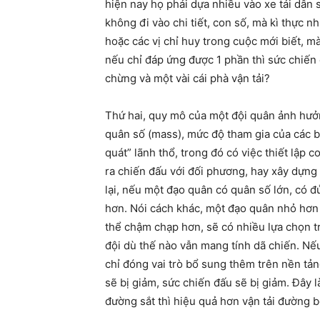
hiện nay họ phải dựa nhiều vào xe tải dân 
không đi vào chi tiết, con số, mà kì thực 
hoặc các vị chỉ huy trong cuộc mới biết, m
nếu chỉ đáp ứng được 1 phần thì sức chiến
chừng và một vài cái phà vận tải?
Thứ hai, quy mô của một đội quân ảnh hưở
quân số (mass), mức độ tham gia của các 
quát” lãnh thổ, trong đó có việc thiết lậ
ra chiến đấu với đối phương, hay xây dựng 
lại, nếu một đạo quân có quân số lớn, có 
hơn. Nói cách khác, một đạo quân nhỏ hơn 
thể chậm chạp hơn, sẽ có nhiều lựa chọn tr
đội dù thế nào vẫn mang tính dã chiến. Nế
chỉ đóng vai trò bổ sung thêm trên nền tản
sẽ bị giảm, sức chiến đấu sẽ bị giảm. Đây là
đường sắt thì hiệu quả hơn vận tải đường b