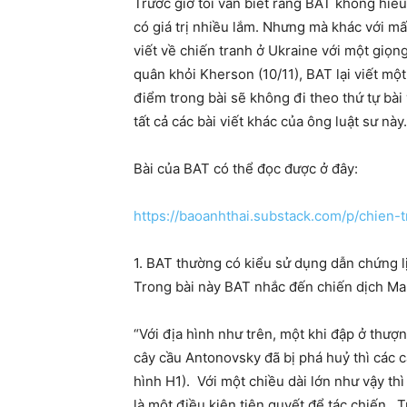
Trước giờ tôi vẫn biết rằng BAT không hiểu
có giá trị nhiều lắm. Nhưng mà khác với 
viết về chiến tranh ở Ukraine với một giọn
quân khỏi Kherson (10/11), BAT lại viết mộ
điểm trong bài sẽ không đi theo thứ tự bà
tất cả các bài viết khác của ông luật sư này
Bài của BAT có thể đọc được ở đây:
https://baoanhthai.substack.com/p/chien-t
1. BAT thường có kiểu sử dụng dẫn chứng lị
Trong bài này BAT nhắc đến chiến dịch M
“Với địa hình như trên, một khi đập ở thư
cây cầu Antonovsky đã bị phá huỷ thì các 
hình H1). Với một chiều dài lớn như vậy th
là một điều kiện tiên quyết để tác chiến