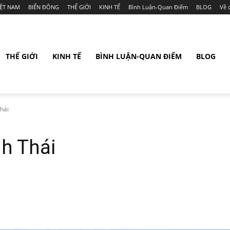
IỆT NAM
BIỂN ĐÔNG
THẾ GIỚI
KINH TẾ
Bình Luận-Quan Điểm
BLOG
Về 
THẾ GIỚI
KINH TẾ
BÌNH LUẬN-QUAN ĐIỂM
BLOG
Thái
nh Thái