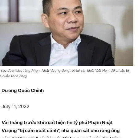
 suy đoán cho rằng Phạm Nhật Vượng đang rút tài sản khỏi Việt Nam để chuẩn bị
o cuộc tháo chạy
Dương Quốc Chính
July 11, 2022
Vài tháng trước khi xuất hiện tin tỷ phú Phạm Nhật
Vượng “bị cấm xuất cảnh”, nhà quan sát cho rằng ông