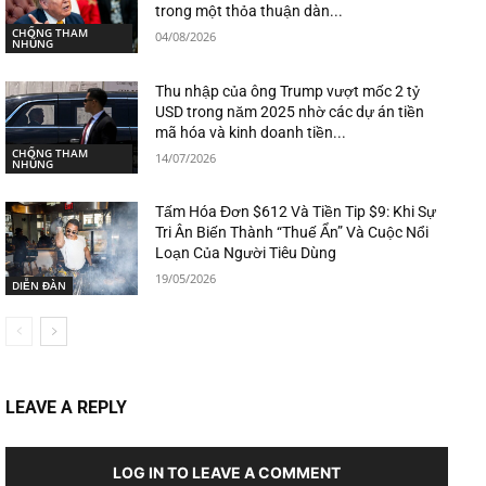
trong một thỏa thuận dàn...
CHỐNG THAM
04/08/2026
NHŨNG
Thu nhập của ông Trump vượt mốc 2 tỷ
USD trong năm 2025 nhờ các dự án tiền
mã hóa và kinh doanh tiền...
CHỐNG THAM
14/07/2026
NHŨNG
Tấm Hóa Đơn $612 Và Tiền Tip $9: Khi Sự
Tri Ân Biến Thành “Thuế Ẩn” Và Cuộc Nổi
Loạn Của Người Tiêu Dùng
19/05/2026
DIỄN ĐÀN
LEAVE A REPLY
LOG IN TO LEAVE A COMMENT