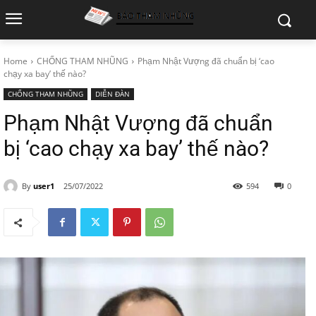
Home
CHỐNG THAM NHŨNG
Phạm Nhật Vượng đã chuẩn bị ‘cao
chạy xa bay’ thế nào?
CHỐNG THAM NHŨNG
DIỄN ĐÀN
Phạm Nhật Vượng đã chuẩn
bị ‘cao chạy xa bay’ thế nào?
By
user1
25/07/2022
594
0