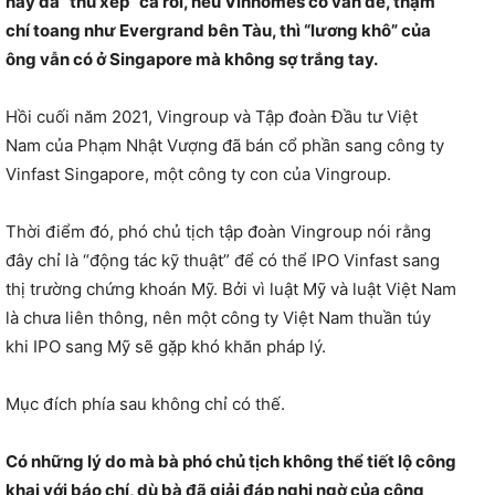
này đã “thu xếp” cả rồi, nếu Vinhomes có vấn đề, thậm
chí toang như Evergrand bên Tàu, thì “lương khô” của
ông vẫn có ở Singapore mà không sợ trắng tay.
Hồi cuối năm 2021, Vingroup và Tập đoàn Đầu tư Việt
Nam của Phạm Nhật Vượng đã bán cổ phần sang công ty
Vinfast Singapore, một công ty con của Vingroup.
Thời điểm đó, phó chủ tịch tập đoàn Vingroup nói rằng
đây chỉ là “động tác kỹ thuật” để có thể IPO Vinfast sang
thị trường chứng khoán Mỹ. Bởi vì luật Mỹ và luật Việt Nam
là chưa liên thông, nên một công ty Việt Nam thuần túy
khi IPO sang Mỹ sẽ gặp khó khăn pháp lý.
Mục đích phía sau không chỉ có thế.
Có những lý do mà bà phó chủ tịch không thể tiết lộ công
khai với báo chí, dù bà đã giải đáp nghi ngờ của công