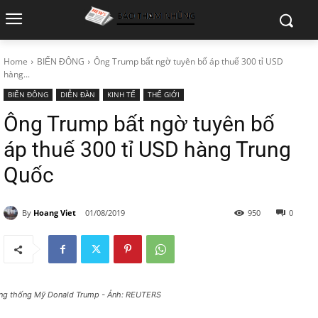
Home
BIỂN ĐÔNG
Ông Trump bất ngờ tuyên bố áp thuế 300 tỉ USD
hàng...
BIỂN ĐÔNG
DIỄN ĐÀN
KINH TẾ
THẾ GIỚI
Ông Trump bất ngờ tuyên bố
áp thuế 300 tỉ USD hàng Trung
Quốc
By
Hoang Viet
01/08/2019
950
0
ng thống Mỹ Donald Trump - Ảnh: REUTERS