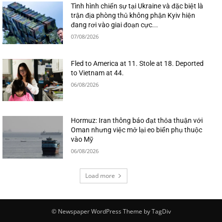
Tình hình chiến sự tại Ukraine và đặc biệt là
trận địa phòng thủ không phận Kyiv hiện
đang rơi vào giai đoạn cực...
07/08/2026
Fled to America at 11. Stole at 18. Deported
to Vietnam at 44.
06/08/2026
Hormuz: Iran thông báo đạt thỏa thuận với
Oman nhưng việc mở lại eo biển phụ thuộc
vào Mỹ
06/08/2026
Load more
© Newspaper WordPress Theme by TagDiv