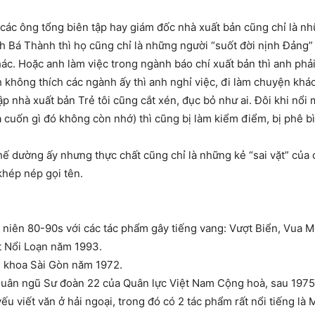
í các ông tổng biên tập hay giám đốc nhà xuất bản cũng chỉ là nh
h Bá Thành thì họ cũng chỉ là những người “suốt đời nịnh Đảng” 
c. Hoặc anh làm việc trong ngành báo chí xuất bản thì anh phải 
h không thích các ngành ấy thì anh nghỉ việc, đi làm chuyện khác
tập nhà xuất bản Trẻ tôi cũng cắt xén, đục bỏ như ai. Đôi khi nổi
uốn gì đó không còn nhớ) thì cũng bị làm kiểm điểm, bị phê bìn
thế dường ấy nhưng thực chất cũng chỉ là những kẻ “sai vặt” 
khép nép gọi tên.
ập niên 80-90s với các tác phẩm gây tiếng vang: Vượt Biển, Vua 
t Nổi Loạn năm 1993.
n khoa Sài Gòn năm 1972.
 quân ngũ Sư đoàn 22 của Quân lực Việt Nam Cộng hoà, sau 1975
ếu viết văn ở hải ngoại, trong đó có 2 tác phẩm rất nổi tiếng là