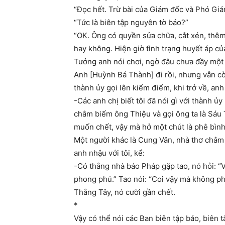
“Đọc hết. Trừ bài của Giám đốc và Phó Giá
“Tức là biên tập nguyên tờ báo?”
“OK. Ông có quyền sửa chữa, cắt xén, thêm
hay không. Hiện giờ tình trạng huyết áp của
Tưởng anh nói chơi, ngờ đâu chưa đầy một 
Anh [Huỳnh Bá Thành] đi rồi, nhưng vẫn cò
thành ủy gọi lên kiểm điểm, khi trở về, anh
-Các anh chị biết tôi đã nói gì với thành ủ
châm biếm ông Thiệu và gọi ông ta là Sáu 
muốn chết, vậy mà hở một chút là phê bình
Một người khác là Cung Văn, nhà thơ châm b
anh nhậu với tôi, kể:
-Có thằng nhà báo Pháp gặp tao, nó hỏi: “V
phong phú.” Tao nói: “Coi vậy mà không 
Thằng Tây, nó cười gần chết.
*
Vậy có thể nói các Ban biên tập báo, biên 