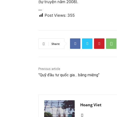
(tự truyện năm 2008).
__
Post Views:
355
Share
Previous article
“Quỹ đầu tư quốc gia… bằng miệng”
Hoang Viet