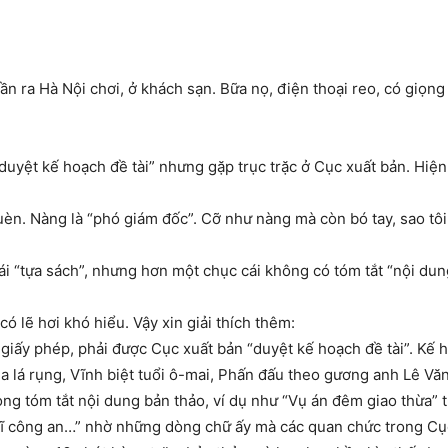
lần ra Hà Nội chơi, ở khách sạn. Bữa nọ, điện thoại reo, có giọng 
uyệt kế hoạch đề tài” nhưng gặp trục trặc ở Cục xuất bản. Hiện
n quèn. Nàng là “phó giám đốc”. Cỡ như nàng mà còn bó tay, sao tô
i “tựa sách”, nhưng hơn một chục cái không có tóm tắt “nội dung
ó lẽ hơi khó hiểu. Vậy xin giải thích thêm:
ấy phép, phải được Cục xuất bản “duyệt kế hoạch đề tài”. Kế ho
a lá rụng, Vĩnh biệt tuổi ô-mai, Phấn đấu theo gương anh Lê V
g tóm tắt nội dung bản thảo, ví dụ như “Vụ án đêm giao thừa” th
 sĩ công an…” nhờ những dòng chữ ấy mà các quan chức trong Cụ