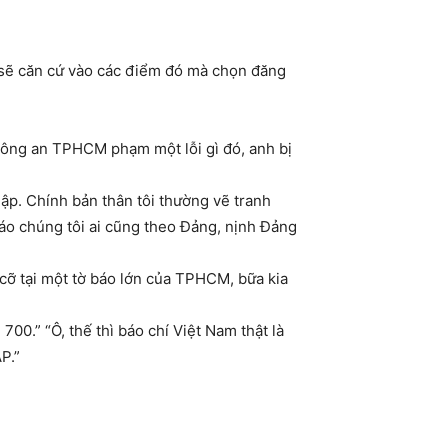
i sẽ căn cứ vào các điểm đó mà chọn đăng
 Công an TPHCM phạm một lỗi gì đó, anh bị
 lập. Chính bản thân tôi thường vẽ tranh
áo chúng tôi ai cũng theo Đảng, nịnh Đảng
 cỡ tại một tờ báo lớn của TPHCM, bữa kia
00.” “Ô, thế thì báo chí Việt Nam thật là
P.”