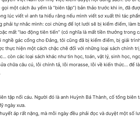
gọi một cách âu yếm là “biên tập”) bản thảo trước khi in, đã đượ
ng lúc viết vì anh ta hiểu rằng nếu mình viết sơ xuất thì tác phẩ
 phải tự nhắc mình: coi chừng để lọt lưới sẽ bị kiểm điểm, làm bản
c mất “lao động tiên tiến” (có nghĩa là mất tiền thưởng trong cá
i nghề gác cổng cho Đảng, tôi cũng đã bị kiểm điểm, bị giải trìn
 thực hiện một cách chặc chẽ đối với những loại sách chính trị, v
 học… còn các loại sách khác như tin học, toán, vật lý, sinh học,
ửa chữa câu cú, lỗi chính tả, lỗi morasse, lỗi về kiến thức… để 
.
iên tập nổi cáu. Người đó là anh Huỳnh Bá Thành, cố tổng biê
Mỹ ngày xưa.
yết áp rất nặng, mà mỗi ngày đều phải đọc và duyệt một số lượ