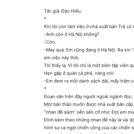
Tác giả: Đào Hiếu.
*
Khi tôi còn làm việc ở nhà xuất bản Trẻ có 
-Anh còn ở Hà Nội không?
-Còn.
-May quá. Em cũng đang ở Hà Nội. Ra xin “d
em việc này thôi.
Tôi thấy lạ. Vì tôi chỉ là một biên tập viê
Hẹn gặp ở quán cà phê, nàng nói:
-Em đem ra một danh sách dài, mấy trăm cá
*
Đoạn văn trên đây người ngoài ngành đọc, c
Một bản thảo muốn được nhà xuất bản cấp gi
“nhan đề sách” sến sến cỡ như: Đợi em mù
Đính kèm theo những nhan đề này là vài dòn
hình sự ca ngợi chiến công của các chiến