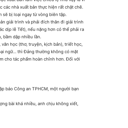
c các nhà xuất bản thực hiện rất chặt chẽ.
m sẽ bị loại ngay từ vòng biên tập.
 giải trình và phải đích thân đi giải trình
c dịp lễ Tết), nếu nặng hơn có thể phải ra
h, bầm dập nhiều lần.
ăn học (thơ, truyện, kịch bản), triết học,
 ngoại ngữ… thì Đảng thường không có mặt
làm cho tác phẩm hoàn chỉnh hơn. Đối với
n tập báo Công an TPHCM, một người bạn
ng bài khá nhiều, anh chịu không xiết,