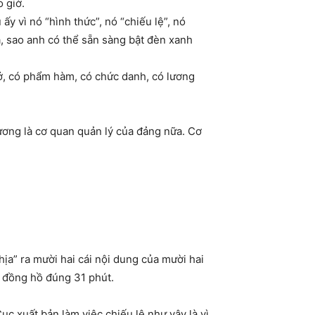
 giờ.
y vì nó “hình thức”, nó “chiếu lệ”, nó
iả, sao anh có thể sẵn sàng bật đèn xanh
ở, có phẩm hàm, có chức danh, có lương
ương là cơ quan quản lý của đảng nữa. Cơ
phịa” ra mười hai cái nội dung của mười hai
i đồng hồ đúng 31 phút.
c xuất bản làm việc chiếu lệ như vậy là vì