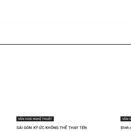
VĂN HOÁ NGHỆ THUẬT
VĂN 
SÀI GÒN: KÝ ỨC KHÔNG THỂ THAY TÊN
Đình 