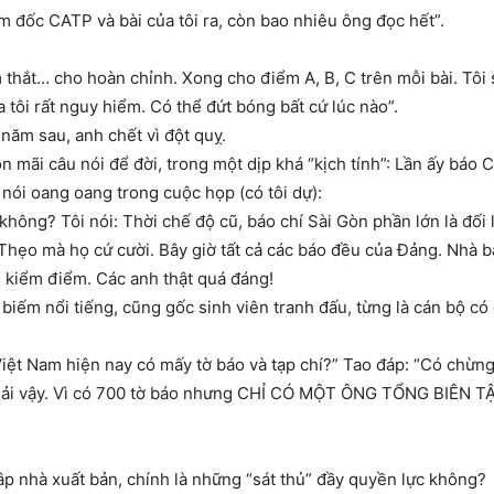
m đốc CATP và bài của tôi ra, còn bao nhiêu ông đọc hết”.
 thắt… cho hoàn chỉnh. Xong cho điểm A, B, C trên mỗi bài. Tô
 tôi rất nguy hiểm. Có thể đứt bóng bất cứ lúc nào”.
năm sau, anh chết vì đột quỵ.
n mãi câu nói để đời, trong một dịp khá “kịch tính”: Lần ấy báo
 nói oang oang trong cuộc họp (có tôi dự):
y không? Tôi nói: Thời chế độ cũ, báo chí Sài Gòn phần lớn là đối
Thẹo mà họ cứ cười. Bây giờ tất cả các báo đều của Đảng. Nhà b
 kiểm điểm. Các anh thật quá đáng!
iếm nổi tiếng, cũng gốc sinh viên tranh đấu, từng là cán bộ có
iệt Nam hiện nay có mấy tờ báo và tạp chí?” Tao đáp: “Có chừng 7
phải vậy. Vì có 700 tờ báo nhưng CHỈ CÓ MỘT ÔNG TỔNG BIÊN TẬ
tâp nhà xuất bản, chính là những “sát thủ” đầy quyền lực không?