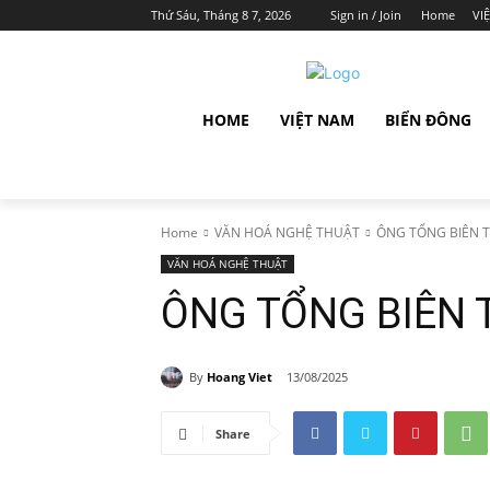
Thứ Sáu, Tháng 8 7, 2026
Sign in / Join
Home
VI
HOME
VIỆT NAM
BIỂN ĐÔNG
Home
VĂN HOÁ NGHỆ THUẬT
ÔNG TỔNG BIÊN 
VĂN HOÁ NGHỆ THUẬT
ÔNG TỔNG BIÊN 
By
Hoang Viet
13/08/2025
Share