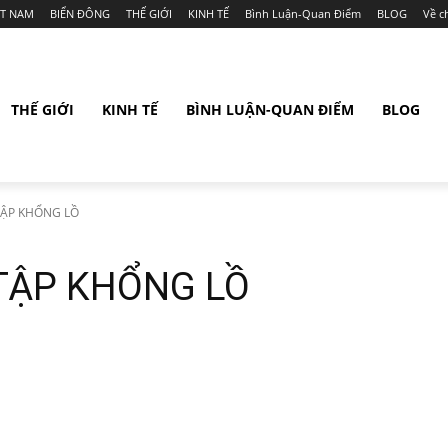
ỆT NAM
BIỂN ĐÔNG
THẾ GIỚI
KINH TẾ
Bình Luận-Quan Điểm
BLOG
Về c
THẾ GIỚI
KINH TẾ
BÌNH LUẬN-QUAN ĐIỂM
BLOG
TẬP KHỔNG LỒ
TẬP KHỔNG LỒ