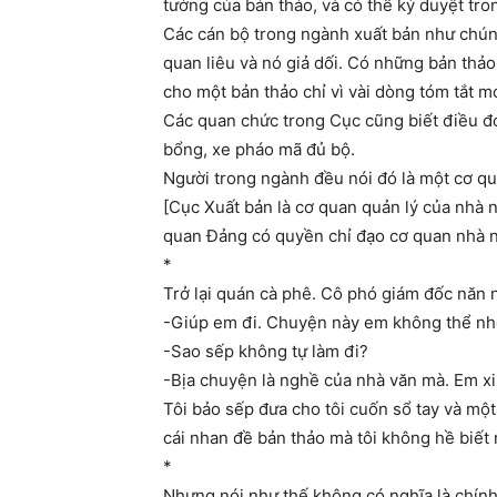
tưởng của bản thảo, và có thể ký duyệt tr
Các cán bộ trong ngành xuất bản như chúng 
quan liêu và nó giả dối. Có những bản thảo
cho một bản thảo chỉ vì vài dòng tóm tắt m
Các quan chức trong Cục cũng biết điều đó
bổng, xe pháo mã đủ bộ.
Người trong ngành đều nói đó là một cơ qua
[Cục Xuất bản là cơ quan quản lý của nhà 
quan Đảng có quyền chỉ đạo cơ quan nhà n
*
Trở lại quán cà phê. Cô phó giám đốc năn nỉ
-Giúp em đi. Chuyện này em không thể nhờ 
-Sao sếp không tự làm đi?
-Bịa chuyện là nghề của nhà văn mà. Em xi
Tôi bảo sếp đưa cho tôi cuốn sổ tay và một c
cái nhan đề bản thảo mà tôi không hề biết 
*
Nhưng nói như thế không có nghĩa là chính 