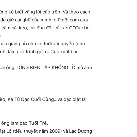
ững kẻ biết vâng lời cấp trên. Và theo cách
để giữ cái ghế của mình, giữ nồi cơm của
cầm cái kéo, cái đục để “cắt xén” “đục bỏ”
.
 máu giang hồ cho lọt lưới vài quyển (như
h, làm giải trình gởi ra Cục xuất bản…
của cái ông TỔNG BIÊN TẬP KHỔNG LỒ mà anh
Mèo, Kẻ Tử Đạo Cuối Cùng…và đặc biệt là
 ông làm báo Tuổi Trẻ.
 Mạt Lộ (tiểu thuyết năm 2009) và Lạc Đường