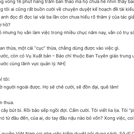
ong vòng 16 phút hàng trăm bản thảo mà họ chưa hề nhìn thấy bao
tôi ai cũng rất buồn cười về chuyện duyệt kế hoạch đề tài kiểu ấ
 anh đọc đi đọc lại vài ba lần còn chưa hiểu rõ thâm ý của tác g
ơ hồ?
 nhưng họ vẫn làm việc trong nhiều chục năm nay, vẫn có trụ s
n thừa, một cái “cục” thừa, chẳng dùng được vào việc gì.
nước, còn có Vụ Xuất bản – Báo chí thuộc Ban Tuyên giáo trung 
ước cùng lãnh vực quản lý. NH]
 tôi:
người ngoài được. Họ sẽ chê cười, sẽ đồn đại, quê lắm!
n thua.
ây bút bi. Rồi bảo sếp ngồi đợi. Cấm cười. Tôi viết lia lịa. Tôi “
nó từ đâu đến, của ai, do tay đầu nậu nào bỏ vốn? Xong việc, co
quyền Việt Nam coi nhẹ việc kiểm duyệt nội dung sách. Sở dĩ Cụ