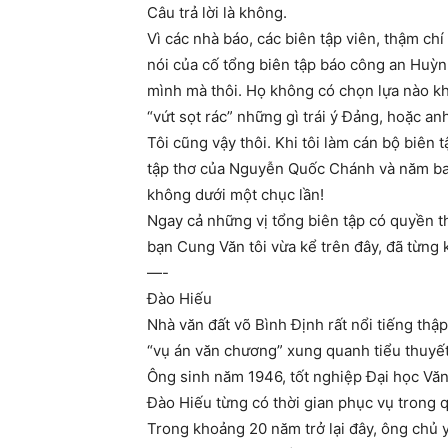
Câu trả lời là không.
Vì các nhà báo, các biên tập viên, thậm ch
nói của cố tổng biên tập báo công an Huỳn
mình mà thôi. Họ không có chọn lựa nào khá
“vứt sọt rác” những gì trái ý Đảng, hoặc an
Tôi cũng vậy thôi. Khi tôi làm cán bộ biên 
tập thơ của Nguyễn Quốc Chánh và năm ba c
không dưới một chục lần!
Ngay cả những vị tổng biên tập có quyền 
bạn Cung Văn tôi vừa kể trên đây, đã từng 
—-
Đào Hiếu
Nhà văn đất võ Bình Định rất nổi tiếng th
“vụ án văn chương” xung quanh tiểu thuyế
Ông sinh năm 1946, tốt nghiệp Đại học Vă
Đào Hiếu từng có thời gian phục vụ trong
Trong khoảng 20 năm trở lại đây, ông chủ y