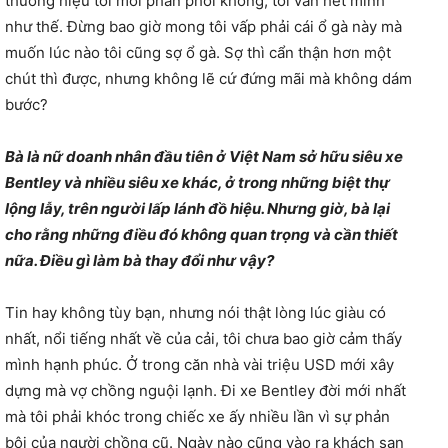
thương hiệu tôi mới phân phối không, tôi vẫn hết mình
như thế. Đừng bao giờ mong tôi vấp phải cái ổ gà này mà
muốn lúc nào tôi cũng sợ ổ gà. Sợ thì cẩn thận hơn một
chút thì được, nhưng không lẽ cứ đứng mãi mà không dám
bước?
Bà là nữ doanh nhân đầu tiên ở Việt Nam sở hữu siêu xe
Bentley và nhiều siêu xe khác, ở trong những biệt thự
lộng lẫy, trên người lấp lánh đồ hiệu. Nhưng giờ, bà lại
cho rằng những điều đó không quan trọng và cần thiết
nữa. Điều gì làm bà thay đổi như vậy?
Tin hay không tùy bạn, nhưng nói thật lòng lúc giàu có
nhất, nổi tiếng nhất về của cải, tôi chưa bao giờ cảm thấy
mình hạnh phúc. Ở trong căn nhà vài triệu USD mới xây
dựng mà vợ chồng nguội lạnh. Đi xe Bentley đời mới nhất
mà tôi phải khóc trong chiếc xe ấy nhiều lần vì sự phản
bội của người chồng cũ. Ngày nào cũng vào ra khách sạn