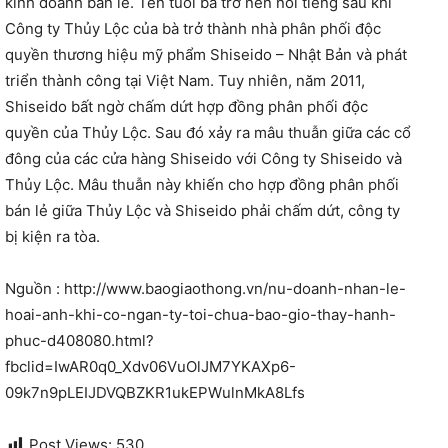
kinh doanh bán lẻ. Tên tuổi bà trở nên nổi tiếng sau khi
Công ty Thủy Lộc của bà trở thành nhà phân phối độc
quyền thương hiệu mỹ phẩm Shiseido – Nhật Bản và phát
triển thành công tại Việt Nam. Tuy nhiên, năm 2011,
Shiseido bất ngờ chấm dứt hợp đồng phân phối độc
quyền của Thủy Lộc. Sau đó xảy ra mâu thuẫn giữa các cổ
đông của các cửa hàng Shiseido với Công ty Shiseido và
Thủy Lộc. Mâu thuẫn này khiến cho hợp đồng phân phối
bán lẻ giữa Thủy Lộc và Shiseido phải chấm dứt, công ty
bị kiện ra tòa.
Nguồn : http://www.baogiaothong.vn/nu-doanh-nhan-le-
hoai-anh-khi-co-ngan-ty-toi-chua-bao-gio-thay-hanh-
phuc-d408080.html?
fbclid=IwAR0q0_Xdv06VuOlJM7YKAXp6-
09k7n9pLEIJDVQBZKR1ukEPWulnMkA8Lfs
Post Views:
530