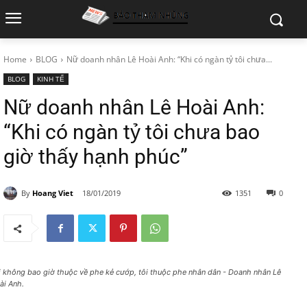
Home
BLOG
Nữ doanh nhân Lê Hoài Anh: “Khi có ngàn tỷ tôi chưa...
BLOG
KINH TẾ
Nữ doanh nhân Lê Hoài Anh:
“Khi có ngàn tỷ tôi chưa bao
giờ thấy hạnh phúc”
By
Hoang Viet
18/01/2019
1351
0
i không bao giờ thuộc về phe kẻ cướp, tôi thuộc phe nhân dân - Doanh nhân Lê
ài Anh.