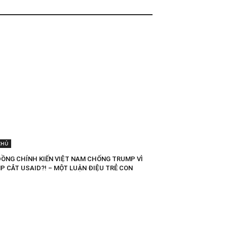
CHỦ
ĐỒNG CHÍNH KIẾN VIỆT NAM CHỐNG TRUMP VÌ
P CẮT USAID?! – MỘT LUẬN ĐIỆU TRẺ CON