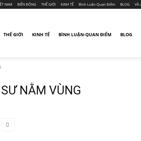
IỆT NAM
BIỂN ĐÔNG
THẾ GIỚI
KINH TẾ
Bình Luận-Quan Điểm
BLOG
Về 
THẾ GIỚI
KINH TẾ
BÌNH LUẬN-QUAN ĐIỂM
BLOG
G
 SƯ NẰM VÙNG