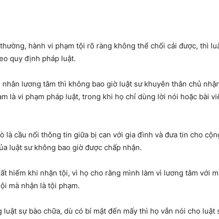
 thường, hành vi phạm tội rõ ràng không thể chối cải được, thì l
eo quy định pháp luật.
i tù nhân lương tâm thì không bao giờ luật sư khuyên thân chủ nhận
àm là vi phạm pháp luật, trong khi họ chỉ dùng
lời nói hoặc bài v
ò là cầu nối thông tin giữa bị can với gia đình và đưa tin cho cộng
của luật sư không bao giờ được chấp nhận.
rất hiếm khi nhận tội, vì họ cho rằng mình làm vì lương tâm với
ội mà nhận là tội phạm.
g luật sự bào chữa, dù có bí mật đến mấy thì họ vẫn nói cho luật