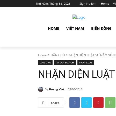
Thứ Năm, Tháng 8 6, 2026
Sign in / Join
Home
V
HOME
VIỆT NAM
BIỂN ĐÔNG
Home
DÂN CHỦ
NHẬN DIỆN LUẬT SƯ NẰM VÙN
DÂN CHỦ
TỰ DO BÁO CHÍ
PHÁP LUẬT
NHẬN DIỆN LUẬT
By
Hoang Viet
03/05/2018
Share