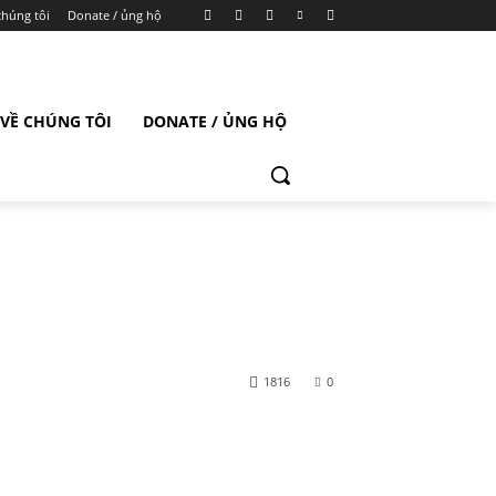
chúng tôi
Donate / ủng hộ
VỀ CHÚNG TÔI
DONATE / ỦNG HỘ
1816
0