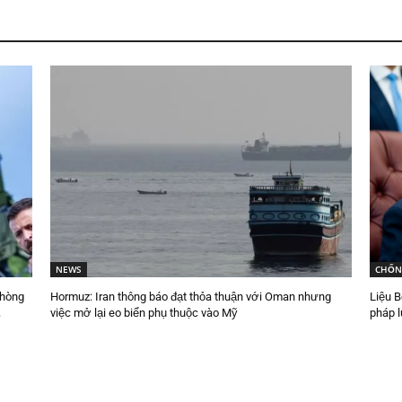
NEWS
CHỐN
phòng
Hormuz: Iran thông báo đạt thỏa thuận với Oman nhưng
Liệu B
.
việc mở lại eo biển phụ thuộc vào Mỹ
pháp l