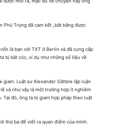
ại được moi ra, mặc dù về chuyện này ông
ễn Phú Trọng đã cam kết „bắt bằng được
 vốn là bạn với TXT ở Berlin và đã cung cấp
a bị bắt cóc, ví dụ như những số liệu về
ại giam. Luật sư Alexander Sättele lập luận
 lễ và như vậy là một trường hợp ít nghiêm
o. Tại đó, ông ta bị giam hợp pháp theo luật
ới thứ ba để viết ra quan điểm của mình.