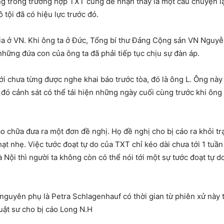
ưng trong trường hợp TXT cũng dễ nhận thấy là một câu chuyện l
tội đã có hiệu lực trước đó.
 gia ở VN. Khi ông ta ở Đức, Tổng bí thư Đảng Cộng sản VN Nguy
những đứa con của ông ta đã phải tiếp tục chịu sự đàn áp.
i chưa từng được nghe khai báo trước tòa, đó là ông L. Ông này
đó cảnh sát có thể tái hiện những ngày cuối cùng trước khi ông t
ào chữa đưa ra một đơn đề nghị. Họ đề nghị cho bị cáo ra khỏi tr
ạt nhẹ. Việc tước đoạt tự do của TXT chỉ kéo dài chưa tới 1 tuần
à Nội thì người ta không còn có thể nói tới một sự tước đoạt tự d
nguyên phụ là Petra Schlagenhauf có thời gian từ phiên xử này t
uật sư cho bị cáo Long N.H