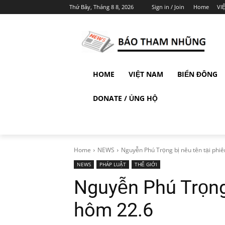
Thứ Bảy, Tháng 8 8, 2026
Sign in / Join
Home
VI
HOME
VIỆT NAM
BIỂN ĐÔNG
DONATE / ỦNG HỘ
Home
NEWS
Nguyễn Phú Trọng bị nêu tên tại phiê
NEWS
PHÁP LUẬT
THẾ GIỚI
Nguyễn Phú Trọng 
hôm 22.6