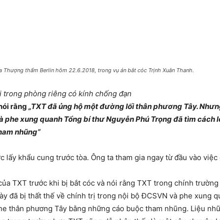
a Thượng thẩm Berlin hôm 22.6.2018, trong vụ án bắt cóc Trịnh Xuân Thanh.
i trong phòng riêng có kính chống đạn
nói rằng
„TXT đã ủng hộ một đường lối thân phương Tây. Nhưng
 và phe xung quanh Tổng bí thư Nguyễn Phú Trọng đã tìm cách l
tham nhũng“
 lấy khẩu cung trước tòa. Ông ta tham gia ngay từ đầu vào việc đ
 của TXT trước khi bị bắt cóc và nói rằng TXT trong chính trườ
ày đã bị thất thế về chính trị trong nội bộ ĐCSVN và phe xung
g phe thân phương Tây bằng những cáo buộc tham nhũng. Liệu n