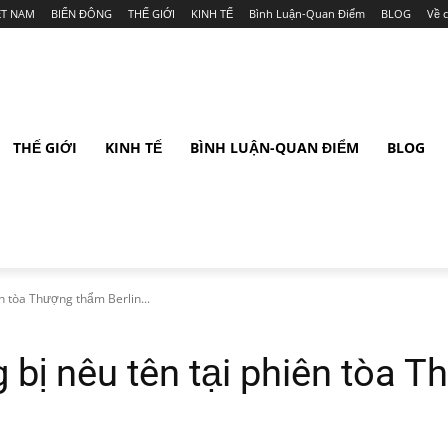
ỆT NAM
BIỂN ĐÔNG
THẾ GIỚI
KINH TẾ
Bình Luận-Quan Điểm
BLOG
Về 
THẾ GIỚI
KINH TẾ
BÌNH LUẬN-QUAN ĐIỂM
BLOG
n tòa Thượng thẩm Berlin...
bị nêu tên tại phiên tòa T