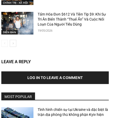
CHÍNH TRỊ - XÃ HỘI
Tấm Hóa Đơn $612 Và Tiền Tip $9: Khi Sự
Tri Ân Biến Thành “Thuế Ẩn” Và Cuộc Nổi
Loạn Của Người Tiêu Dùng
19/05/2026
DIỄN ĐÀN
LEAVE A REPLY
LOG IN TO LEAVE A COMMENT
MOST POPULAR
Tình hình chiến sự tại Ukraine và đặc biệt là
trận địa phòng thủ không phận Kyiv hiện