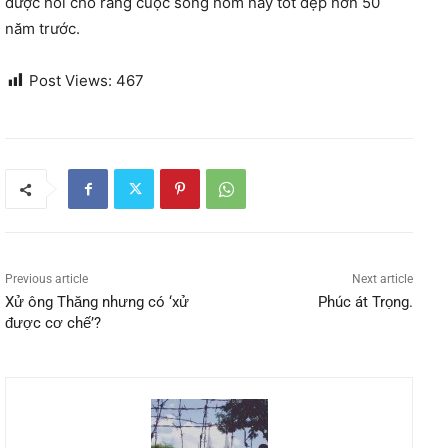
được hỏi cho rằng cuộc sống hôm nay tốt đẹp hơn 50
năm trước.
Post Views:
467
Previous article
Next article
Xử ông Thăng nhưng có ‘xử
Phúc át Trọng.
được cơ chế’?