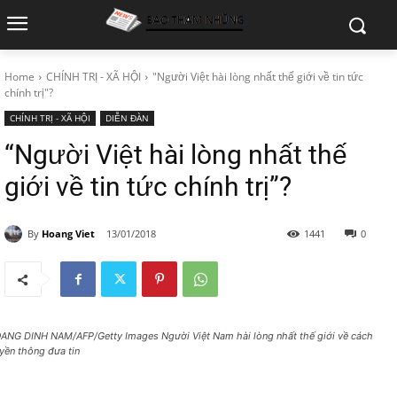
Home
CHÍNH TRỊ - XÃ HỘI
"Người Việt hài lòng nhất thế giới về tin tức
chính trị"?
CHÍNH TRỊ - XÃ HỘI
DIỄN ĐÀN
“Người Việt hài lòng nhất thế
giới về tin tức chính trị”?
By
Hoang Viet
13/01/2018
1441
0
ANG DINH NAM/AFP/Getty Images Người Việt Nam hài lòng nhất thế giới về cách
uyền thông đưa tin