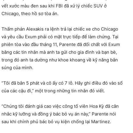
vết xước màu đen sau khi FBI đã xử lý chiếc SUV ở
Chicago, theo hồ sơ tòa án.
Thẩm phán Alexakis ra lệnh trả lại chiếc xe cho Chicago
và yêu cầu Exum phải có mặt trực tiếp để làm chứng. Tại
phiên tòa vào đầu tháng 11, Parente đã đối chất với Exum
bằng các tin nhắn mà anh ta gửi cho gia đình và bạn bè,
trong đó anh ta dường như khoe khoang về kỹ năng bắn
súng của mình.
“Tôi đã bắn 5 phát và cô ấy có 7 lỗ. Hãy ghi điều đó vào sổ
của các cậu đi,” một trong những tin nhắn đó viết.
“Chúng tôi đánh giá cao việc công tố viên Hoa Kỳ đã cân
nhắc kỹ lưỡng và đồng ý bác bỏ vụ án này,” Parente nói
sau khi chính phủ bác bỏ vụ kiện chống lại Martinez.