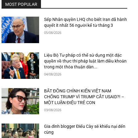
MOST POPULAR
Sếp Nhân quyền LHQ cho biết Iran đã hành
quyết ít nhất 56 người kể từ tháng 3
05/08/2026
Liệu Bộ Tư pháp có thể sử dụng một đặc
quyền về thực thi pháp luật làm điều khoản
trong một thỏa thuận dàn...
04/08/2026
BẤT ĐỒNG CHÍNH KIẾN VIỆT NAM
CHỐNG TRUMP VÌ TRUMP CẮT USAID?! –
MỘT LUẬN ĐIỆU TRẺ CON
03/08/2026
Gia đình blogger Điếu Cày sẽ khiếu nại đến
cùng