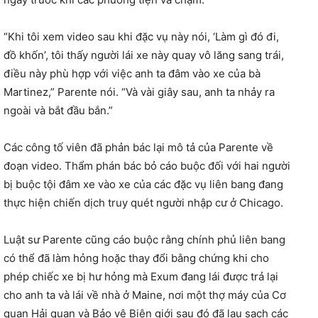
“Khi tôi xem video sau khi đặc vụ này nói, ‘Làm gì đó đi,
đồ khốn’, tôi thấy người lái xe này quay vô lăng sang trái,
điều này phù hợp với việc anh ta đâm vào xe của bà
Martinez,” Parente nói. “Và vài giây sau, anh ta nhảy ra
ngoài và bắt đầu bắn.”
Các công tố viên đã phản bác lại mô tả của Parente về
đoạn video. Thẩm phán bác bỏ cáo buộc đối với hai người
bị buộc tội đâm xe vào xe của các đặc vụ liên bang đang
thực hiện chiến dịch truy quét người nhập cư ở Chicago.
Luật sư Parente cũng cáo buộc rằng chính phủ liên bang
có thể đã làm hỏng hoặc thay đổi bằng chứng khi cho
phép chiếc xe bị hư hỏng mà Exum đang lái được trả lại
cho anh ta và lái về nhà ở Maine, nơi một thợ máy của Cơ
quan Hải quan và Bảo vệ Biên giới sau đó đã lau sạch các