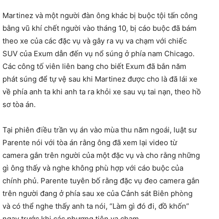
Martinez và một người đàn ông khác bị buộc tội tấn công
bằng vũ khí chết người vào tháng 10, bị cáo buộc đã bám
theo xe của các đặc vụ và gây ra vụ va chạm với chiếc
SUV của Exum dẫn đến vụ nổ súng ở phía nam Chicago.
Các công tố viên liên bang cho biết Exum đã bắn năm
phát súng để tự vệ sau khi Martinez được cho là đã lái xe
về phía anh ta khi anh ta ra khỏi xe sau vụ tai nạn, theo hồ
sơ tòa án.
Tại phiên điều trần vụ án vào mùa thu năm ngoái, luật sư
Parente nói với tòa án rằng ông đã xem lại video từ
camera gắn trên người của một đặc vụ và cho rằng những
gì ông thấy và nghe không phù hợp với cáo buộc của
chính phủ. Parente tuyên bố rằng đặc vụ đeo camera gắn
trên người đang ở phía sau xe của Cảnh sát Biên phòng
và có thể nghe thấy anh ta nói, “Làm gì đó đi, đồ khốn”
ngay trước khi các phương tiện va chạm.