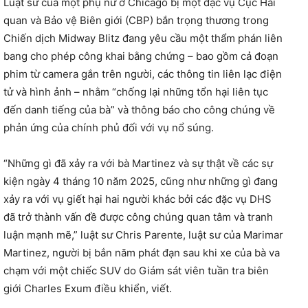
Luật sư của một phụ nữ ở Chicago bị một đặc vụ Cục Hải
quan và Bảo vệ Biên giới (CBP) bắn trọng thương trong
Chiến dịch Midway Blitz đang yêu cầu một thẩm phán liên
bang cho phép công khai bằng chứng – bao gồm cả đoạn
phim từ camera gắn trên người, các thông tin liên lạc điện
tử và hình ảnh – nhằm “chống lại những tổn hại liên tục
đến danh tiếng của bà” và thông báo cho công chúng về
phản ứng của chính phủ đối với vụ nổ súng.
“Những gì đã xảy ra với bà Martinez và sự thật về các sự
kiện ngày 4 tháng 10 năm 2025, cũng như những gì đang
xảy ra với vụ giết hại hai người khác bởi các đặc vụ DHS
đã trở thành vấn đề được công chúng quan tâm và tranh
luận mạnh mẽ,” luật sư Chris Parente, luật sư của Marimar
Martinez, người bị bắn năm phát đạn sau khi xe của bà va
chạm với một chiếc SUV do Giám sát viên tuần tra biên
giới Charles Exum điều khiển, viết.