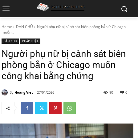
Home
DÂN CHỦ
Người phụ nữ bị cảnh sát biên phòng bắn ở Chicago
muốn...
DÂN CHỦ
PHÁP LUẬT
Người phụ nữ bị cảnh sát biên
phòng bắn ở Chicago muốn
công khai bằng chứng
By
Hoang Viet
27/01/2026
90
0