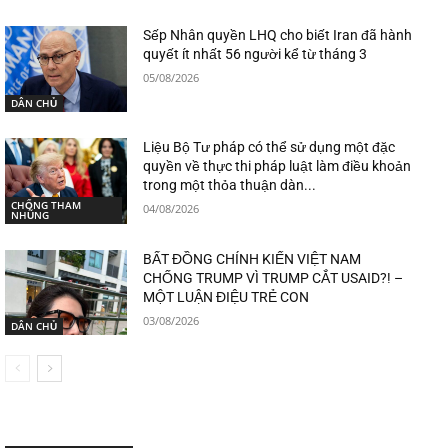
Sếp Nhân quyền LHQ cho biết Iran đã hành
quyết ít nhất 56 người kể từ tháng 3
05/08/2026
DÂN CHỦ
Liệu Bộ Tư pháp có thể sử dụng một đặc
quyền về thực thi pháp luật làm điều khoản
trong một thỏa thuận dàn...
CHỐNG THAM
04/08/2026
NHŨNG
BẤT ĐỒNG CHÍNH KIẾN VIỆT NAM
CHỐNG TRUMP VÌ TRUMP CẮT USAID?! –
MỘT LUẬN ĐIỆU TRẺ CON
03/08/2026
DÂN CHỦ