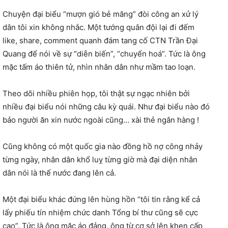
Chuyện đại biểu “mượn gió bẻ măng” đòi công an xử lý
dân tôi xin không nhắc. Một tướng quân đội lại đi đếm
like, share, comment quanh đám tang cố CTN Trần Đại
Quang để nói về sự “diễn biến”, “chuyển hoá”. Tức là ông
mặc tấm áo thiên tử, nhìn nhân dân như mầm tao loạn.
Theo dõi nhiều phiên họp, tôi thật sự ngạc nhiên bởi
nhiều đại biểu nói những câu kỳ quái. Như đại biểu nào đó
bảo người ăn xin nước ngoài cũng… xài thẻ ngân hàng !
Cũng không có một quốc gia nào đồng hồ nợ công nhảy
từng ngày, nhân dân khổ luỵ từng giờ mà đại diện nhân
dân nói là thế nước đang lên cả.
Một đại biểu khác đứng lên hùng hồn “tôi tin rằng kể cả
lấy phiếu tín nhiệm chức danh Tổng bí thư cũng sẽ cực
cao”. Tức là ông mặc áo đảng, ông từ cơ sở lên khen cấp