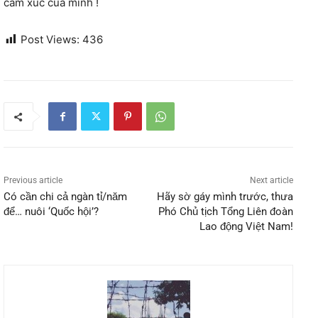
cảm xúc của mình !
Post Views:
436
Previous article
Next article
Có cần chi cả ngàn tỉ/năm
Hãy sờ gáy mình trước, thưa
để… nuôi ‘Quốc hội’?
Phó Chủ tịch Tổng Liên đoàn
Lao động Việt Nam!