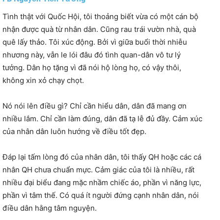
Tình thật với Quốc Hội, tôi thoảng biết vừa có một cán bộ
nhận được quà từ nhân dân. Cũng rau trái vườn nhà, quà
quê lấy thảo. Tôi xúc động. Bởi vì giữa buổi thời nhiễu
nhương này, vẫn le lói đâu đó tình quan-dân vô tư lý
tưởng. Dân họ tặng vì đã nói hộ lòng họ, có vậy thôi,
không xin xỏ chạy chọt.
Nó nói lên điều gì? Chỉ cần hiểu dân, dân đã mang ơn
nhiều lắm. Chỉ cần làm đúng, dân đã tạ lễ đủ đầy. Cảm xúc
của nhân dân luôn hướng về điều tốt đẹp.
Đáp lại tấm lòng đó của nhân dân, tôi thấy QH hoặc các cá
nhân QH chưa chuẩn mực. Cảm giác của tôi là nhiều, rất
nhiều đại biểu đang mặc nhầm chiếc áo, phần vì năng lực,
phần vì tâm thế. Có quá ít người đứng cạnh nhân dân, nói
điều dân hằng tâm nguyện.