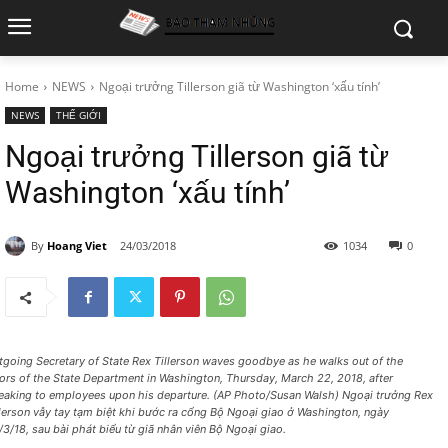
Home
NEWS
Ngoại trưởng Tillerson giã từ Washington ‘xấu tính’
NEWS
THẾ GIỚI
Ngoại trưởng Tillerson giã từ
Washington ‘xấu tính’
By
Hoang Viet
24/03/2018
1034
0
tgoing Secretary of State Rex Tillerson waves goodbye as he walks out of the
ors of the State Department in Washington, Thursday, March 22, 2018, after
eaking to employees upon his departure. (AP Photo/Susan Walsh) Ngoại trưởng Rex
llerson vẫy tay tạm biệt khi bước ra cổng Bộ Ngoại giao ở Washington, ngày
/3/18, sau bài phát biểu từ giã nhân viên Bộ Ngoại giao.