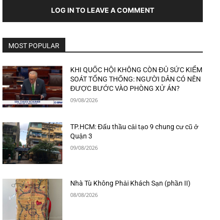
LOG IN TO LEAVE A COMMENT
MOST POPULAR
KHI QUỐC HỘI KHÔNG CÒN ĐỦ SỨC KIỂM
SOÁT TỔNG THỐNG: NGƯỜI DÂN CÓ NÊN
ĐƯỢC BƯỚC VÀO PHÒNG XỬ ÁN?
09/08/2026
TP.HCM: Đấu thầu cải tạo 9 chung cư cũ ở
Quận 3
09/08/2026
Nhà Tù Không Phải Khách Sạn (phần II)
08/08/2026