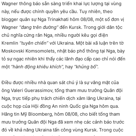
Wagner thông báo sẵn sàng triển khai lực lượng tại vùng
này, nếu được chính quyền yêu cầu. Tuy nhiên, theo
blogger quân sự Nga Trinakhati hôm 08/08, một số đơn vị
Wagner
‘‘đang trên đường’’
đến Kursk. Trong giới dân tộc
chủ nghĩa cứng rắn Nga, nhiều người kêu gọi điện
Kremlin
‘‘tuyên chiến’’
với Ukraina. Một bài xã luận trên tờ
Moskovski Komsomolets, nhật báo phổ thông tại Nga, bày
tỏ sự ngạc nhiên khi thấy các lãnh đạo cấp cao chỉ nói đến
một
‘‘hành động khiêu khích’’,
hay
‘‘khủng bố’’.
Điều được nhiều nhà quan sát chú ý là sự vắng mặt của
ông Valeri Guerassimov, tổng tham mưu trưởng Quân đội
Nga, trực tiếp phụ trách chiến dịch xâm lăng Ukraina, tại
cuộc họp của Hội đồng An ninh Quốc gia Nga hôm qua.
Hãng tin Mỹ Bloomberg, hôm 08/08, cho biết tổng tham
mưu trưởng Quân đội Nga đã xem nhẹ các cảnh báo trước
đó về khả năng Ukraina tấn công vùng Kursk. Trong cuộc