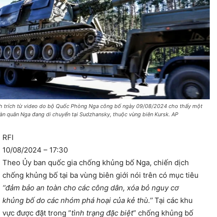
h trích từ video do bộ Quốc Phòng Nga công bố ngày 09/08/2024 cho thấy một
àn quân Nga đang di chuyển tại Sudzhansky, thuộc vùng biên Kursk. AP
RFI
10/08/2024 – 17:30
Theo Ủy ban quốc gia chống khủng bố Nga, chiến dịch
chống khủng bố tại ba vùng biên giới nói trên có mục tiêu
‘‘đảm bảo an toàn cho các công dân, xóa bỏ nguy cơ
khủng bố do các nhóm phá hoại của kẻ thù.’’
Tại các khu
vực được đặt trong ”
tình trạng đặc biệt
” chống khủng bố