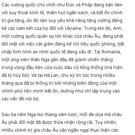
Các cường quốc chủ chốt như Đức và Pháp đang bận tâm
với suy thoái kinh tế, thâm hụt ngân sách, và bất ổn chính
trị gia tăng, do đó làm suy yếu khả năng tăng cường đáng
kể các cam kết của họ đối với Ukraine. Trong khi đó, Anh,
một cường quốc quân sự lớn khác của châu Âu, đang phải
đối mặt với việc cắt giảm đáng kể chi tiêu quốc phòng, bất
chấp tình hình an ninh quốc tế đang xấu đi. Tại Romania,
một ứng viên thân Nga gần đây đã giành chiến thắng
trong vòng đầu tiên của cuộc bầu cử tổng thống (mà hiện
đã bị hủy bỏ). Và tại Hà Lan, chu kỳ tin tức trong nhiều
tháng qua đã bị thống trị bởi những biến động của một
chính phủ liên minh bất ổn, dường như chỉ tập trung vào
các vấn đề nội bộ.
Sau ba năm Nga leo thang xâm lược, mối đe dọa mà châu
Âu phải đối mặt đã được thừa nhận rộng rãi. Tuy nhiên,
nhiều chính trị gia châu Âu vẫn ngần ngại thực hiện các