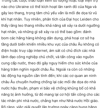
Trong các cuộc thảo luận xem số lượng hoặc loại viện trợ
nào cho Ukraine có thể kích hoạt lằn ranh đỏ của Nga và
gây leo thang, trọng tâm chủ yếu vẫn là mối đe dọa từ vũ
khí hạt nhân. Tuy nhiên, phân tích của Đại học Leiden cho
thấy rằng leo thang nhiều khả năng sẽ xảy ra dưới ngưỡng
hạt nhân, và những gì sẽ xảy ra có thể bao gồm: đánh
bom các hãng hàng không dân dụng, phá hoại cơ sở hạ
tầng dưới biển khiến nhiều khu vực của châu Âu không có
điện hoặc truy cập internet, ám sát có chủ đích các nhà
lãnh đạo công nghiệp chủ chốt, và tấn công vào nguồn
cung cấp nước, theo đó gây nguy hiểm cho sức khỏe của
hàng trăm nghìn người châu Âu. Ngoài ra còn có những
tác động hạ nguồn cần tính đến; khi các cơ quan an ninh
châu Âu chuyển hướng chống lại các mối đe dọa do nhà
nước hậu thuẫn, phạm vi bảo vệ chống khủng bố có khả
năng bị ảnh hưởng, từ đó mang lại cơ hội tấn công cho các
tác nhân phi nhà nước, chẳng hạn như Nhà nước Hồi giáo.
Rõ ràng, việc giải quyết lập trường ngày càng hung hăng