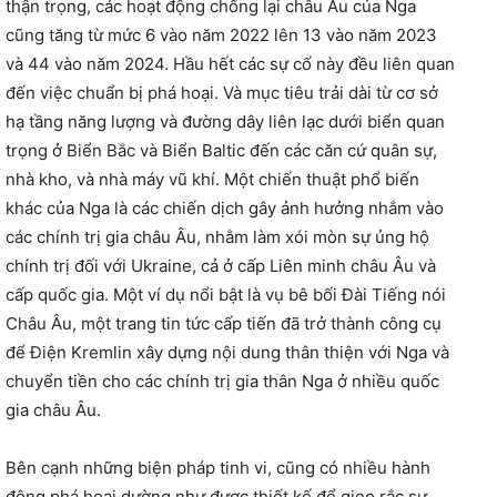
thận trọng, các hoạt động chống lại châu Âu của Nga
cũng tăng từ mức 6 vào năm 2022 lên 13 vào năm 2023
và 44 vào năm 2024. Hầu hết các sự cố này đều liên quan
đến việc chuẩn bị phá hoại. Và mục tiêu trải dài từ cơ sở
hạ tầng năng lượng và đường dây liên lạc dưới biển quan
trọng ở Biển Bắc và Biển Baltic đến các căn cứ quân sự,
nhà kho, và nhà máy vũ khí. Một chiến thuật phổ biến
khác của Nga là các chiến dịch gây ảnh hưởng nhắm vào
các chính trị gia châu Âu, nhằm làm xói mòn sự ủng hộ
chính trị đối với Ukraine, cả ở cấp Liên minh châu Âu và
cấp quốc gia. Một ví dụ nổi bật là vụ bê bối Đài Tiếng nói
Châu Âu, một trang tin tức cấp tiến đã trở thành công cụ
để Điện Kremlin xây dựng nội dung thân thiện với Nga và
chuyển tiền cho các chính trị gia thân Nga ở nhiều quốc
gia châu Âu.
Bên cạnh những biện pháp tinh vi, cũng có nhiều hành
động phá hoại dường như được thiết kế để gieo rắc sự