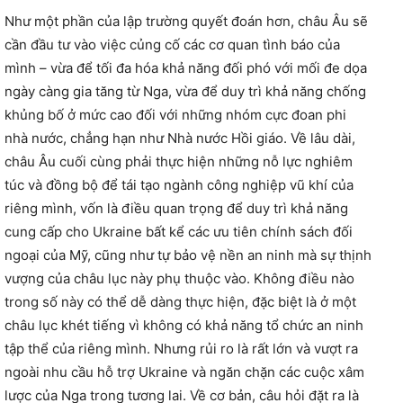
Như một phần của lập trường quyết đoán hơn, châu Âu sẽ
cần đầu tư vào việc củng cố các cơ quan tình báo của
mình – vừa để tối đa hóa khả năng đối phó với mối đe dọa
ngày càng gia tăng từ Nga, vừa để duy trì khả năng chống
khủng bố ở mức cao đối với những nhóm cực đoan phi
nhà nước, chẳng hạn như Nhà nước Hồi giáo. Về lâu dài,
châu Âu cuối cùng phải thực hiện những nỗ lực nghiêm
túc và đồng bộ để tái tạo ngành công nghiệp vũ khí của
riêng mình, vốn là điều quan trọng để duy trì khả năng
cung cấp cho Ukraine bất kể các ưu tiên chính sách đối
ngoại của Mỹ, cũng như tự bảo vệ nền an ninh mà sự thịnh
vượng của châu lục này phụ thuộc vào. Không điều nào
trong số này có thể dễ dàng thực hiện, đặc biệt là ở một
châu lục khét tiếng vì không có khả năng tổ chức an ninh
tập thể của riêng mình. Nhưng rủi ro là rất lớn và vượt ra
ngoài nhu cầu hỗ trợ Ukraine và ngăn chặn các cuộc xâm
lược của Nga trong tương lai. Về cơ bản, câu hỏi đặt ra là