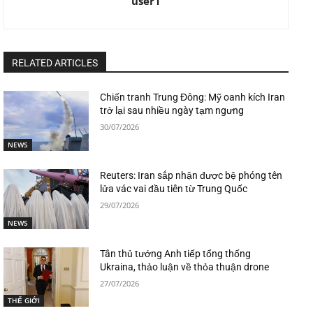
user1
RELATED ARTICLES
Chiến tranh Trung Đông: Mỹ oanh kích Iran
trở lại sau nhiều ngày tạm ngưng
30/07/2026
NEWS
Reuters: Iran sắp nhận được bệ phóng tên
lửa vác vai đầu tiên từ Trung Quốc
29/07/2026
NEWS
Tân thủ tướng Anh tiếp tổng thống
Ukraina, thảo luận về thỏa thuận drone
27/07/2026
THẾ GIỚI