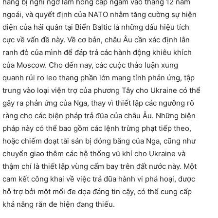
hàng bị nghi ngờ làm hỏng cáp ngầm vào tháng 12 năm
ngoái, và quyết định của NATO nhằm tăng cường sự hiện
diện của hải quân tại Biển Baltic là những dấu hiệu tích
cực về vấn đề này. Về cơ bản, châu Âu cần xác định lằn
ranh đỏ của mình để đáp trả các hành động khiêu khích
của Moscow. Cho đến nay, các cuộc thảo luận xung
quanh rủi ro leo thang phần lớn mang tính phản ứng, tập
trung vào loại viện trợ của phương Tây cho Ukraine có thể
gây ra phản ứng của Nga, thay vì thiết lập các ngưỡng rõ
ràng cho các biện pháp trả đũa của châu Âu. Những biện
pháp này có thể bao gồm các lệnh trừng phạt tiếp theo,
hoặc chiếm đoạt tài sản bị đóng băng của Nga, cũng như
chuyển giao thêm các hệ thống vũ khí cho Ukraine và
thậm chí là thiết lập vùng cấm bay trên đất nước này. Một
cam kết công khai về việc trả đũa hành vi phá hoại, được
hỗ trợ bởi một mối đe dọa đáng tin cậy, có thể cung cấp
khả năng răn đe hiện đang thiếu.