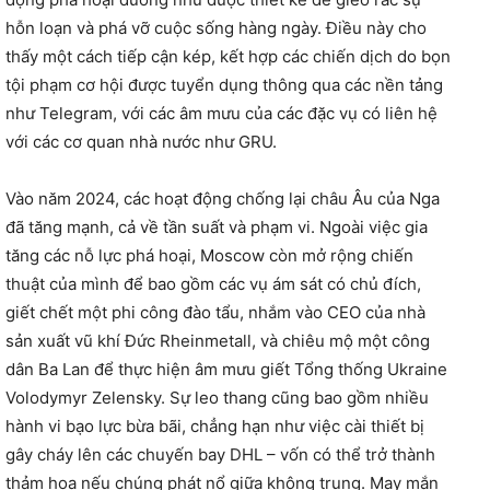
hỗn loạn và phá vỡ cuộc sống hàng ngày. Điều này cho
thấy một cách tiếp cận kép, kết hợp các chiến dịch do bọn
tội phạm cơ hội được tuyển dụng thông qua các nền tảng
như Telegram, với các âm mưu của các đặc vụ có liên hệ
với các cơ quan nhà nước như GRU.
Vào năm 2024, các hoạt động chống lại châu Âu của Nga
đã tăng mạnh, cả về tần suất và phạm vi. Ngoài việc gia
tăng các nỗ lực phá hoại, Moscow còn mở rộng chiến
thuật của mình để bao gồm các vụ ám sát có chủ đích,
giết chết một phi công đào tẩu, nhắm vào CEO của nhà
sản xuất vũ khí Đức Rheinmetall, và chiêu mộ một công
dân Ba Lan để thực hiện âm mưu giết Tổng thống Ukraine
Volodymyr Zelensky. Sự leo thang cũng bao gồm nhiều
hành vi bạo lực bừa bãi, chẳng hạn như việc cài thiết bị
gây cháy lên các chuyến bay DHL – vốn có thể trở thành
thảm họa nếu chúng phát nổ giữa không trung. May mắn