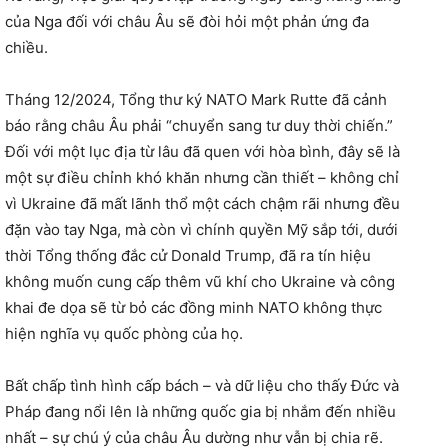
của Nga đối với châu Âu sẽ đòi hỏi một phản ứng đa
chiều.
Tháng 12/2024, Tổng thư ký NATO Mark Rutte đã cảnh
báo rằng châu Âu phải “chuyển sang tư duy thời chiến.”
Đối với một lục địa từ lâu đã quen với hòa bình, đây sẽ là
một sự điều chỉnh khó khăn nhưng cần thiết – không chỉ
vì Ukraine đã mất lãnh thổ một cách chậm rãi nhưng đều
đặn vào tay Nga, mà còn vì chính quyền Mỹ sắp tới, dưới
thời Tổng thống đắc cử Donald Trump, đã ra tín hiệu
không muốn cung cấp thêm vũ khí cho Ukraine và công
khai đe dọa sẽ từ bỏ các đồng minh NATO không thực
hiện nghĩa vụ quốc phòng của họ.
Bất chấp tình hình cấp bách – và dữ liệu cho thấy Đức và
Pháp đang nổi lên là những quốc gia bị nhắm đến nhiều
nhất – sự chú ý của châu Âu dường như vẫn bị chia rẽ.