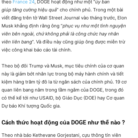
theo
France 24
, DOGE hoạt động như một “
ủy ban
giúp tăng cường hiệu quả
” cho chính phủ. Trong một bài
viết đăng trên tờ Wall Street Journal vào tháng trước, Elon
Musk khẳng định rằng ông “
phục vụ như một tình nguyện
viên bên ngoài, chứ không phải là công chức hay nhân
viên liên bang
”. Và điều này cũng giúp ông được miễn trừ
việc công khai báo cáo tài chính.
Theo bộ đôi Trump và Musk, mục tiêu chính của cơ quan
này là giảm bớt nhân lực trong bộ máy hành chính và tiết
kiệm hàng trăm tỷ đô la từ ngân sách của chính phủ. 19 cơ
quan liên bang nằm trong tầm ngắm của DOGE, trong đó
có thể kể tới như USAID, bộ Giáo Dục (DOE) hay Cơ quan
Dự báo Khí tượng Quốc gia.
Cách thức hoạt động của DOGE như thế nào ?
Theo nhà báo Kethevane Gorjestani, cựu thông tín viên