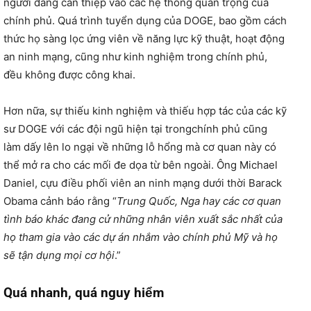
người đang can thiệp vào các hệ thống quan trọng của
chính phủ. Quá trình tuyển dụng của DOGE, bao gồm cách
thức họ sàng lọc ứng viên về năng lực kỹ thuật, hoạt động
an ninh mạng, cũng như kinh nghiệm trong chính phủ,
đều không được công khai.
Hơn nữa, sự thiếu kinh nghiệm và thiếu hợp tác của các kỹ
sư DOGE với các đội ngũ hiện tại trongchính phủ cũng
làm dấy lên lo ngại về những lỗ hổng mà cơ quan này có
thể mở ra cho các mối đe dọa từ bên ngoài. Ông Michael
Daniel, cựu điều phối viên an ninh mạng dưới thời Barack
Obama cảnh báo rằng “
Trung Quốc, Nga hay các cơ quan
tình báo khác đang cử những nhân viên xuất sắc nhất của
họ tham gia vào các dự án nhắm vào chính phủ Mỹ và họ
sẽ tận dụng mọi cơ hội
.”
Quá nhanh, quá nguy hiểm