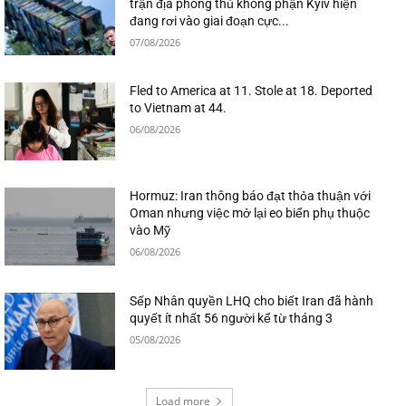
trận địa phòng thủ không phận Kyiv hiện
đang rơi vào giai đoạn cực...
07/08/2026
Fled to America at 11. Stole at 18. Deported
to Vietnam at 44.
06/08/2026
Hormuz: Iran thông báo đạt thỏa thuận với
Oman nhưng việc mở lại eo biển phụ thuộc
vào Mỹ
06/08/2026
Sếp Nhân quyền LHQ cho biết Iran đã hành
quyết ít nhất 56 người kể từ tháng 3
05/08/2026
Load more