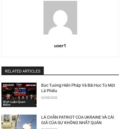
user1
RELATED ARTICLES
Bức Tường Hiến Pháp Và Bài Học Từ Một
Lá Phiếu
02/08/2026
Bình Luận-Quan
Điểm
LÁ CHẮN PATRIOT CỦA UKRAINE VÀ CÁI
GIÁ CỦA SỰ KHÔNG NHẤT QUÁN