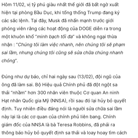
Hôm 11/02, vị tỷ phú giàu nhất thế giới đã bất ngờ xuất
hiện tại phòng Bầu Dục, khi tổng thống Trump đang ký
các sắc lệnh. Tại đây, Musk đã nhấn mạnh trước giới
phóng viên rằng các hoạt động của DOGE diễn ra trong
một khuôn khổ “
minh bạch tối đa
” và không ngại thừa
nhận : “
Chúng tôi làm việc nhanh, nên chúng tôi sẽ phạm
sai lầm, nhưng chúng tôi cũng sẽ sửa chữa chúng nhanh
chóng
”.
Đúng như dự báo, chỉ hai ngày sau (13/02), đội ngũ của
ông đã làm sai. Bộ Hiệu quả Chính phủ đã đột ngột sa
thải “nhầm” hơn 300 nhân viên thuộc Cơ quan An ninh
Hạt nhân Quốc gia Mỹ (NNSA), rồi sau đó lại hủy bỏ quyết
định. Tuy nhiên điều đáng nói là người sửa chữa sai lầm
này lại là các cơ quan của chính phủ liên bang. Chính
giám đốc của NNSA là bà Teresa Robbins, đã phải ra
thông báo hủy bỏ quyết định sa thải và loay hoay tìm cách