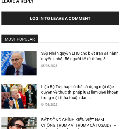
LEAVE A REPLY
LOG IN TO LEAVE A COMMENT
MOST POPULAR
Sếp Nhân quyền LHQ cho biết Iran đã hành
quyết ít nhất 56 người kể từ tháng 3
05/08/2026
Liệu Bộ Tư pháp có thể sử dụng một đặc
quyền về thực thi pháp luật làm điều khoản
trong một thỏa thuận dàn...
04/08/2026
BẤT ĐỒNG CHÍNH KIẾN VIỆT NAM
CHỐNG TRUMP VÌ TRUMP CẮT USAID?! –