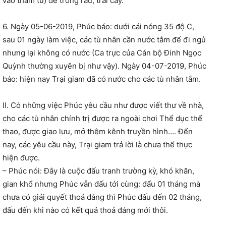
vào thăm tù) để trồng rau, trái cây.
6. Ngày 05-06-2019, Phúc báo: dưới cái nóng 35 độ C,
sau 01 ngày làm việc, các tù nhân cần nước tắm để đi ngủ
nhưng lại không có nước (Ca trực của Cán bộ Đinh Ngọc
Quỳnh thường xuyên bị như vậy). Ngày 04-07-2019, Phúc
báo: hiện nay Trại giam đã có nước cho các tù nhân tắm.
II. Có những việc Phúc yêu cầu như được viết thư về nhà,
cho các tù nhân chính trị được ra ngoài chơi Thể dục thể
thao, được giao lưu, mở thêm kênh truyền hình…. Đến
nay, các yêu cầu này, Trại giam trả lời là chưa thể thực
hiện được.
– Phúc nói: Đây là cuộc đấu tranh trường kỳ, khó khăn,
gian khổ nhưng Phúc vẫn đấu tới cùng: đấu 01 tháng mà
chưa có giải quyết thoả đáng thì Phúc đấu đến 02 tháng,
đấu đến khi nào có kết quả thoả đáng mới thôi.