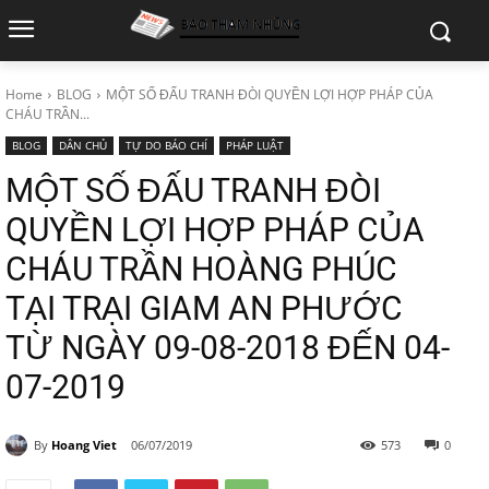
Home
BLOG
MỘT SỐ ĐẤU TRANH ĐÒI QUYỀN LỢI HỢP PHÁP CỦA
CHÁU TRẦN...
BLOG
DÂN CHỦ
TỰ DO BÁO CHÍ
PHÁP LUẬT
MỘT SỐ ĐẤU TRANH ĐÒI
QUYỀN LỢI HỢP PHÁP CỦA
CHÁU TRẦN HOÀNG PHÚC
TẠI TRẠI GIAM AN PHƯỚC
TỪ NGÀY 09-08-2018 ĐẾN 04-
07-2019
By
Hoang Viet
06/07/2019
573
0