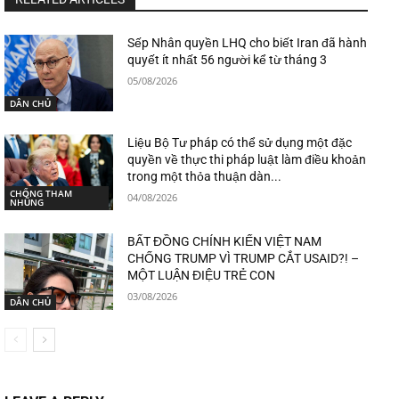
Sếp Nhân quyền LHQ cho biết Iran đã hành
quyết ít nhất 56 người kể từ tháng 3
05/08/2026
DÂN CHỦ
Liệu Bộ Tư pháp có thể sử dụng một đặc
quyền về thực thi pháp luật làm điều khoản
trong một thỏa thuận dàn...
CHỐNG THAM
04/08/2026
NHŨNG
BẤT ĐỒNG CHÍNH KIẾN VIỆT NAM
CHỐNG TRUMP VÌ TRUMP CẮT USAID?! –
MỘT LUẬN ĐIỆU TRẺ CON
03/08/2026
DÂN CHỦ