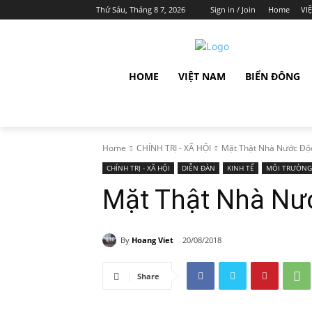
Thứ Sáu, Tháng 8 7, 2026
Sign in / Join
Home
VI
HOME
VIỆT NAM
BIỂN ĐÔNG
Home
CHÍNH TRỊ - XÃ HỘI
Mặt Thật Nhà Nước Độc
CHÍNH TRỊ - XÃ HỘI
DIỄN ĐÀN
KINH TẾ
MÔI TRƯỜNG
Mặt Thật Nhà Nư
By
Hoang Viet
20/08/2018
Share