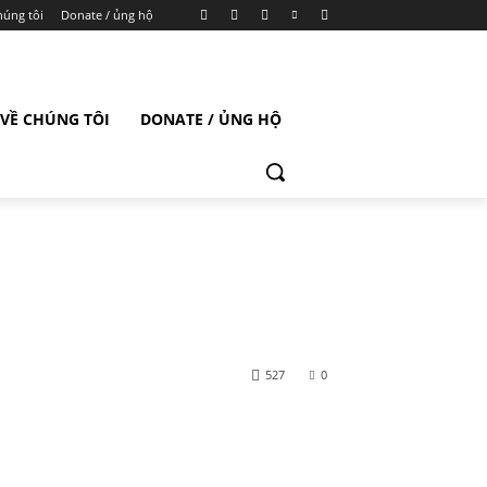
húng tôi
Donate / ủng hộ
VỀ CHÚNG TÔI
DONATE / ỦNG HỘ
527
0