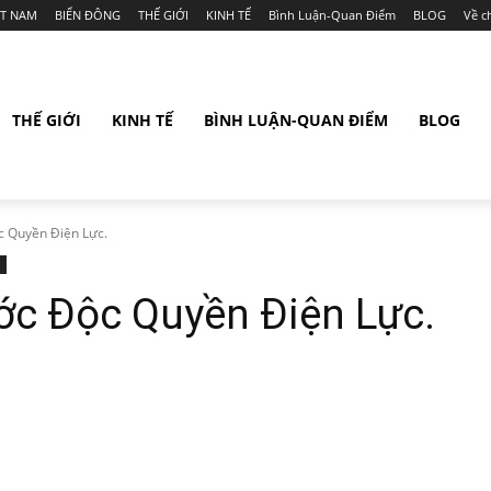
ỆT NAM
BIỂN ĐÔNG
THẾ GIỚI
KINH TẾ
Bình Luận-Quan Điểm
BLOG
Về c
THẾ GIỚI
KINH TẾ
BÌNH LUẬN-QUAN ĐIỂM
BLOG
 Quyền Điện Lực.
ớc Độc Quyền Điện Lực.