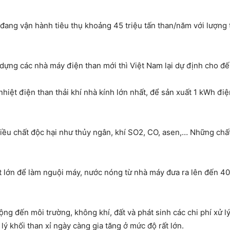
ng vận hành tiêu thụ khoảng 45 triệu tấn than/năm với lượng tro
dựng các nhà máy điện than mới thì Việt Nam lại dự định cho 
hiệt điện than thải khí nhà kính lớn nhất, để sản xuất 1 kWh đi
iều chất độc hại như thủy ngân, khí SO2, CO, asen,… Những chất
ất lớn để làm nguội máy, nước nóng từ nhà máy đưa ra lên đến 4
động đến môi trường, không khí, đất và phát sinh các chi phí xử 
 khối than xỉ ngày càng gia tăng ở mức độ rất lớn.