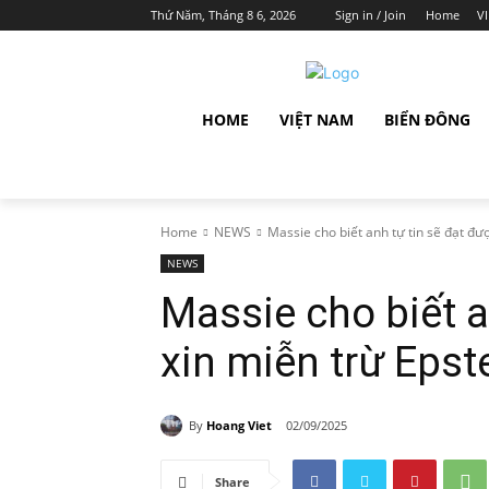
Thứ Năm, Tháng 8 6, 2026
Sign in / Join
Home
V
HOME
VIỆT NAM
BIỂN ĐÔNG
Home
NEWS
Massie cho biết anh tự tin sẽ đạt đư
NEWS
Massie cho biết a
xin miễn trừ Epst
By
Hoang Viet
02/09/2025
Share