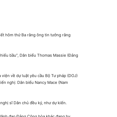
biết hôm thứ Ba rằng ông tin tưởng rằng
ố phiếu bầu”, Dân biểu Thomas Massie (Đảng
Hạ viện về dự luật yêu cầu Bộ Tư pháp (DOJ)
kiến ​​nghị: Dân biểu Nancy Mace (Nam
 nghị sĩ Dân chủ đều ký, như dự kiến.
c lãnh đạo Đảng Cộng hòa khác đang hy