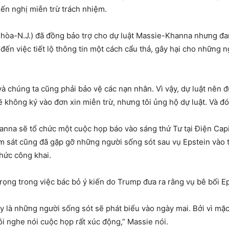
n ​​nghị miễn trừ trách nhiệm.
hòa-N.J.) đã đồng bảo trợ cho dự luật Massie-Khanna nhưng đang
 đến việc tiết lộ thông tin một cách cẩu thả, gây hại cho những 
và chúng ta cũng phải bảo vệ các nạn nhân. Vì vậy, dự luật nên 
 không ký vào đơn xin miễn trừ, nhưng tôi ủng hộ dự luật. Và đó 
anna sẽ tổ chức một cuộc họp báo vào sáng thứ Tư tại Điện Capi
m sát cũng đã gặp gỡ những người sống sót sau vụ Epstein vào 
hức công khai.
rọng trong việc bác bỏ ý kiến ​​do Trump đưa ra rằng vụ bê bối Eps
ây là những người sống sót sẽ phát biểu vào ngày mai. Bởi vì m
ôi nghe nói cuộc họp rất xúc động,” Massie nói.