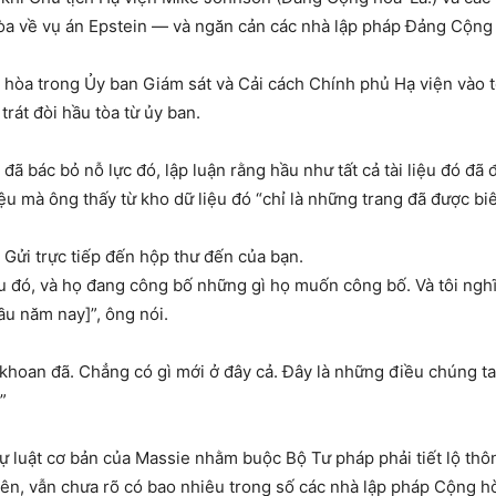
a về vụ án Epstein — và ngăn cản các nhà lập pháp Đảng Cộng h
 hòa trong Ủy ban Giám sát và Cải cách Chính phủ Hạ viện vào tố
rát đòi hầu tòa từ ủy ban.
ã bác bỏ nỗ lực đó, lập luận rằng hầu như tất cả tài liệu đó đã
liệu mà ông thấy từ kho dữ liệu đó “chỉ là những trang đã được bi
. Gửi trực tiếp đến hộp thư đến của bạn.
u đó, và họ đang công bố những gì họ muốn công bố. Và tôi ngh
u năm nay]”, ông nói.
khoan đã. Chẳng có gì mới ở đây cả. Đây là những điều chúng ta đ
”
ự luật cơ bản của Massie nhằm buộc Bộ Tư pháp phải tiết lộ thôn
ên, vẫn chưa rõ có bao nhiêu trong số các nhà lập pháp Cộng hò