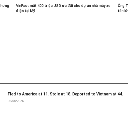
nhưng
VinFast mất 400 triệu USD ưu đãi cho dự án nhà máy xe
Ông T
điện tại Mỹ
tên lử
Fled to America at 11. Stole at 18. Deported to Vietnam at 44.
06/08/2026