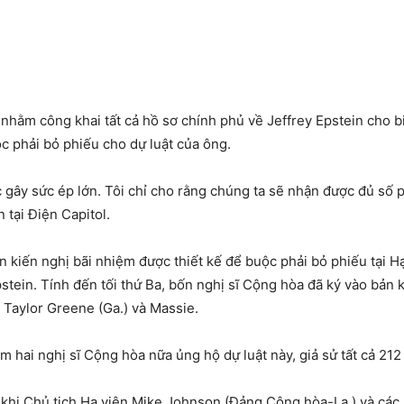
m nhằm công khai tất cả hồ sơ chính phủ về Jeffrey Epstein cho 
c phải bỏ phiếu cho dự luật của ông.
c gây sức ép lớn. Tôi chỉ cho rằng chúng ta sẽ nhận được đủ s
 tại Điện Capitol.
n kiến ​​nghị bãi nhiệm được thiết kế để buộc phải bỏ phiếu tại 
tein. Tính đến tối thứ Ba, bốn nghị sĩ Cộng hòa đã ký vào bản 
e Taylor Greene (Ga.) và Massie.
m hai nghị sĩ Cộng hòa nữa ủng hộ dự luật này, giả sử tất cả 212
a khi Chủ tịch Hạ viện Mike Johnson (Đảng Cộng hòa-La.) và cá