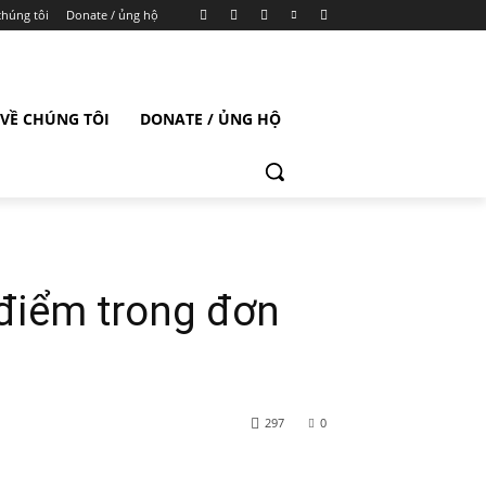
chúng tôi
Donate / ủng hộ
VỀ CHÚNG TÔI
DONATE / ỦNG HỘ
 điểm trong đơn
297
0