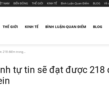
IỆT NAM
BIỂN ĐÔNG
THẾ GIỚI
KINH TẾ
Bình Luận-Quan Điểm
BLOG
Về 
THẾ GIỚI
KINH TẾ
BÌNH LUẬN-QUAN ĐIỂM
BLOG
ợc 218 điểm trong...
nh tự tin sẽ đạt được 218
ein