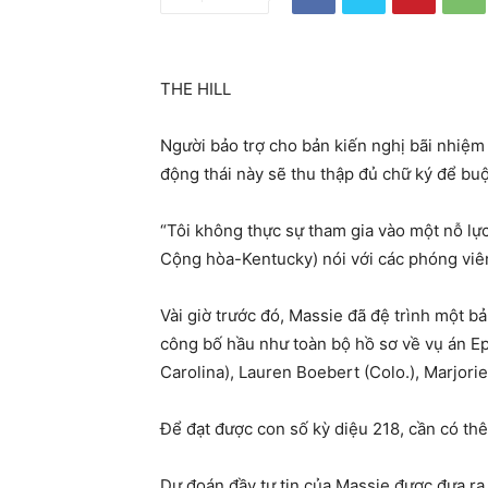
THE HILL
Người bảo trợ cho bản kiến ​​nghị bãi nhiệ
động thái này sẽ thu thập đủ chữ ký để buộ
“Tôi không thực sự tham gia vào một nỗ lự
Cộng hòa-Kentucky) nói với các phóng viên
Vài giờ trước đó, Massie đã đệ trình một bả
công bố hầu như toàn bộ hồ sơ về vụ án Eps
Carolina), Lauren Boebert (Colo.), Marjori
Để đạt được con số kỳ diệu 218, cần có thê
Dự đoán đầy tự tin của Massie được đưa r