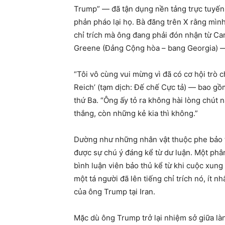
Trump” — đã tận dụng nền tảng trực tuyến 
phản pháo lại họ. Bà đăng trên X rằng mìn
chỉ trích mà ông đang phải đón nhận từ Ca
Greene (Đảng Cộng hòa – bang Georgia) —
“Tôi vô cùng vui mừng vì đã có cơ hội trò
Reich’ (tạm dịch: Đế chế Cực tả) — bao gồ
thứ Ba. “Ông ấy tỏ ra không hài lòng chút n
thắng, còn những kẻ kia thì không.”
Dường như những nhân vật thuộc phe bảo th
được sự chú ý đáng kể từ dư luận. Một phân 
bình luận viên bảo thủ kể từ khi cuộc xung
một tá người đã lên tiếng chỉ trích nó, ít 
của ông Trump tại Iran.
Mặc dù ông Trump trở lại nhiệm sở giữa làn