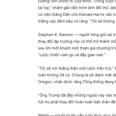
cương lĩnh chính trị của mình. Trong cuộc
tai hại,” nhằm gắn liền hình ảnh đối thủ Je
cử viên Đảng Dân chủ Kamala Harris vào nă
thắng vào đêm bầu cử rằng: “Tôi sẽ không 
Stephen K. Bannon — người từng giữ vai t
thay đổi lập trường này có thể trở thành mộ
sau khi một khách mời tham gia chương trì
“cuộc chiến cam go và đầy gian nan.”
“Tôi sẽ nói thẳng thắn một cách trần trụi
toàn không hề có. Chúng ta sẽ đánh mất dần
Oregon, nhận định rằng Tổng thống đang t
“Ông Trump đã đẩy những người này vào một
hỏi họ phải thay đổi hoàn toàn bản thân để 
Walsh — người từ lâu vẫn luôn thúc giục ô