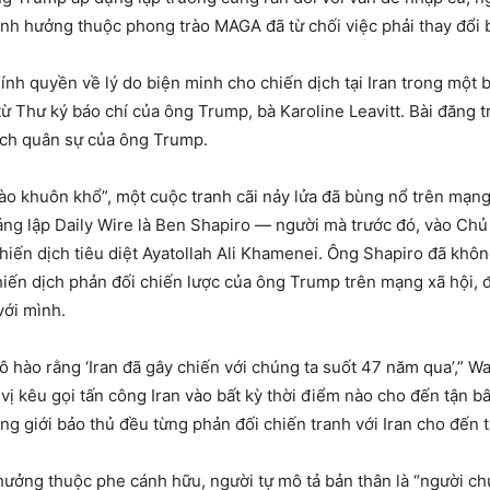
nh hưởng thuộc phong trào MAGA đã từ chối việc phải thay đổi 
ính quyền về lý do biện minh cho chiến dịch tại Iran trong một b
 Thư ký báo chí của ông Trump, bà Karoline Leavitt. Bài đăng tr
dịch quân sự của ông Trump.
ào khuôn khổ”, một cuộc tranh cãi nảy lửa đã bùng nổ trên mạn
sáng lập Daily Wire là Ben Shapiro — người mà trước đó, vào Ch
iến dịch tiêu diệt Ayatollah Ali Khamenei. Ông Shapiro đã khôn
iến dịch phản đối chiến lược của ông Trump trên mạng xã hội, đ
ới mình.
ô hào rằng ‘Iran đã gây chiến với chúng ta suốt 47 năm qua’,” Wa
c vị kêu gọi tấn công Iran vào bất kỳ thời điểm nào cho đến tận bâ
g giới bảo thủ đều từng phản đối chiến tranh với Iran cho đến t
ởng thuộc phe cánh hữu, người tự mô tả bản thân là “người chu