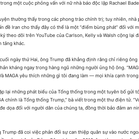
u trong một cuộc phỏng vấn với nữ nhà báo độc lập Rachael Bade
yện thường thấy trong các phong trào chính trị; tuy nhiên, nhà
ấn đề Iran cho thấy đây có thể là một “điểm bùng phát” đối với
ý theo dõi trên YouTube của Carlson, Kelly và Walsh cộng lại đã
n tảng khác.
cuối ngày thứ Hai, ông Trump đã khẳng định rằng chỉ riêng ông
 phản kháng ngay trong hàng ngũ những người ủng hộ ông. “MAG
 Và MAGA yêu thích những gì tôi đang làm — mọi khía cạnh trong 
lặp lại những phát biểu của Tổng thống trong một tuyên bố gửi t
chính là Tổng thống Trump,” bà viết trong một thư điện tử. “V
 đe dọa đối với người dân của chúng ta, đồng thời bảo đảm an ni
g Trump đã coi việc phản đối sự can thiệp quân sự vào nước ngoà