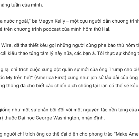
 hàng tuần của mình.
a nước ngoài,” bà Megyn Kelly – một cựu người dẫn chương trìn
sẻ trên chương trình podcast của mình hôm thứ Hai.
y Wire, đã tha thiết kêu gọi những người cùng phe bảo thủ hôm 
ái kiểu thao túng tâm lý này nữa, các bạn à. Tôi thực sự không t
lại chỉ trích cuộc xung đột quân sự mới của ông Trump cho bi
 Mỹ trên hết” (America First) cũng như lịch sử lâu dài của ông t
g thống đã cho biết các chiến dịch chống lại Iran có thể sẽ kéo
ự giống như một sự phản bội đối với một nguyên tắc nền tảng của
trị thuộc Đại học George Washington, nhận định.
g người chỉ trích ông có thể đại diện cho phong trào “Make Amer