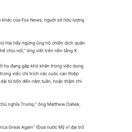
h khác của Fox News, người sở hữu lượng
thứ Hai hãy ngừng ủng hộ chiến dịch quân
hể chịu nổi,” ông viết trên nền tảng X.
ết họ đang gặp khó khăn trong việc dung
rong việc chỉ trích các cuộc can thiệp
 dài từ bốn đến năm tuần, hoặc thậm chí
 chủ nghĩa Trump,” ông Matthew Dallek,
ica Great Again” (Đưa nước Mỹ vĩ đại trở