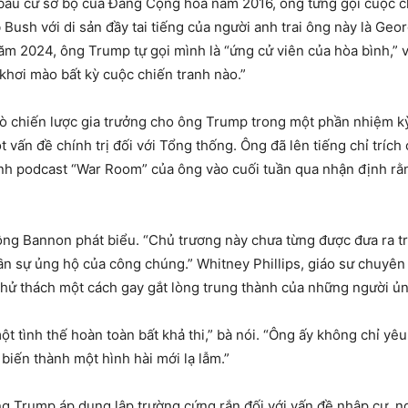
 bầu cử sơ bộ của Đảng Cộng hòa năm 2016, ông từng gọi cuộc chi
b Bush với di sản đầy tai tiếng của người anh trai ông này là Geo
m 2024, ông Trump tự gọi mình là “ứng cử viên của hòa bình,” 
khơi mào bất kỳ cuộc chiến tranh nào.”
rò chiến lược gia trưởng cho ông Trump trong một phần nhiệm k
t vấn đề chính trị đối với Tổng thống. Ông đã lên tiếng chỉ trích
nh podcast “War Room” của ông vào cuối tuần qua nhận định rằn
,” ông Bannon phát biểu. “Chủ trương này chưa từng được đưa ra 
 sự ủng hộ của công chúng.” Whitney Phillips, giáo sư chuyên n
hử thách một cách gay gắt lòng trung thành của những người ủ
 tình thế hoàn toàn bất khả thi,” bà nói. “Ông ấy không chỉ y
biến thành một hình hài mới lạ lẫm.”
ng Trump áp dụng lập trường cứng rắn đối với vấn đề nhập cư, n