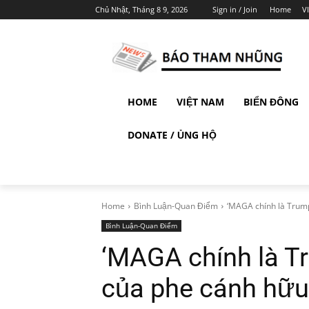
Chủ Nhật, Tháng 8 9, 2026
Sign in / Join
Home
V
HOME
VIỆT NAM
BIỂN ĐÔNG
DONATE / ỦNG HỘ
Home
Bình Luận-Quan Điểm
‘MAGA chính là Trump
Bình Luận-Quan Điểm
‘MAGA chính là T
của phe cánh hữu 