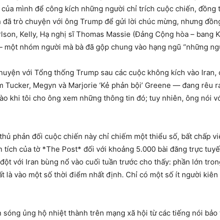
của mình để công kích những người chỉ trích cuộc chiến, đồng t
h đã trò chuyện với ông Trump để gửi lời chúc mừng, nhưng đồng
rlson, Kelly, Hạ nghị sĩ Thomas Massie (Đảng Cộng hòa – bang K
 một nhóm người mà bà đã gộp chung vào hạng ngũ “những ngư
 chuyện với Tổng thống Trump sau các cuộc không kích vào Iran
m Tucker, Megyn và Marjorie ‘Kẻ phản bội’ Greene — đang rêu r
ào khi tôi cho ông xem những thông tin đó; tuy nhiên, ông nói vớ
ủ phản đối cuộc chiến này chỉ chiếm một thiểu số, bất chấp việc
tích của tờ *The Post* đối với khoảng 5.000 bài đăng trực tuyến,
 đột với Iran bùng nổ vào cuối tuần trước cho thấy: phần lớn tr
nhất là vào một số thời điểm nhất định. Chỉ có một số ít người ki
 sóng ủng hộ nhiệt thành trên mạng xã hội từ các tiếng nói bảo