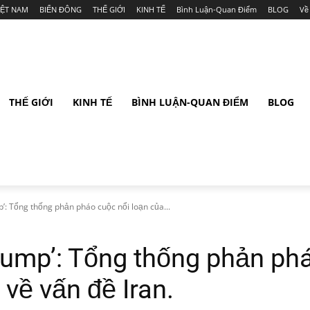
IỆT NAM
BIỂN ĐÔNG
THẾ GIỚI
KINH TẾ
Bình Luận-Quan Điểm
BLOG
Về
THẾ GIỚI
KINH TẾ
BÌNH LUẬN-QUAN ĐIỂM
BLOG
’: Tổng thống phản pháo cuộc nổi loạn của...
rump’: Tổng thống phản phá
về vấn đề Iran.