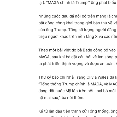
lại): “MAGA chính là Trump,” ông phát biể
Những cuộc đấu đá nội bộ trên mạng là chu
bất đồng công khai trong giới bảo thủ về v
của ông Trump. Tổng số lượng người đăng k
triệu người khác trên nền tảng X và các nề
Theo một bài viết do bà Bade công bố vào 
MAGA, sau khi bà đặt câu hỏi về làn sóng
ta phát triển thịnh vượng và được an toàn.
Thư ký báo chí Nhà Trắng Olivia Wales đã 
“Tổng thống Trump chính là MAGA, và MAGA 
đang đặt nước Mỹ lên trên hết, loại bỏ mối
hệ mai sau,” bà nói thêm.
Kể từ lần đầu tiên tranh cử Tổng thống, ôn