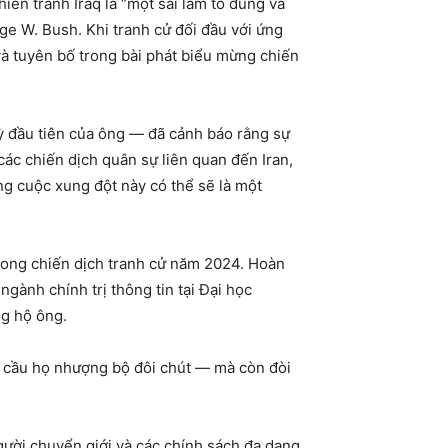
ến tranh Iraq là “một sai lầm to đùng và
rge W. Bush. Khi tranh cử đối đầu với ứng
và tuyên bố trong bài phát biểu mừng chiến
ỳ đầu tiên của ông — đã cảnh báo rằng sự
 các chiến dịch quân sự liên quan đến Iran,
g cuộc xung đột này có thể sẽ là một
trong chiến dịch tranh cử năm 2024. Hoàn
gành chính trị thông tin tại Đại học
ng hộ ông.
êu cầu họ nhượng bộ đôi chút — mà còn đòi
gười chuyển giới và các chính sách đa dạng