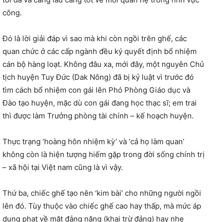
công.
Đó là lời giải đáp vì sao mà khi còn ngồi trên ghế, các
quan chức ở các cấp ngành đều ký quyết định bổ nhiệm
cán bộ hàng loạt. Không đâu xa, mới đây, một nguyên Chủ
tịch huyện Tuy Đức (Dak Nông) đã bị kỷ luật vì trước đó
tìm cách bổ nhiệm con gái lên Phó Phòng Giáo dục và
Đào tạo huyện, mặc dù con gái đang học thạc sĩ; em trai
thì được làm Trưởng phòng tài chính – kế hoạch huyện.
Thực trạng ‘hoàng hôn nhiệm kỳ’ và ‘cả họ làm quan’
không còn là hiện tượng hiếm gặp trong đời sống chính trị
– xã hội tại Việt nam cũng là vì vậy.
Thứ ba, chiếc ghế tạo nên ‘kim bài’ cho những người ngồi
lên đó. Tùy thuộc vào chiếc ghế cao hay thấp, mà mức áp
dụng phạt về mặt đảng nặng (khai trừ đảng) hay nhẹ