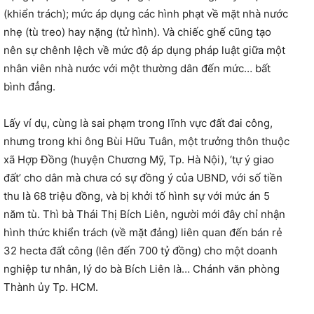
(khiển trách); mức áp dụng các hình phạt về mặt nhà nước
nhẹ (tù treo) hay nặng (tử hình). Và chiếc ghế cũng tạo
nên sự chênh lệch về mức độ áp dụng pháp luật giữa một
nhân viên nhà nước với một thường dân đến mức… bất
bình đẳng.
Lấy ví dụ, cùng là sai phạm trong lĩnh vực đất đai công,
nhưng trong khi ông Bùi Hữu Tuân, một trưởng thôn thuộc
xã Hợp Đồng (huyện Chương Mỹ, Tp. Hà Nội), ‘tự ý giao
đất’ cho dân mà chưa có sự đồng ý của UBND, với số tiền
thu là 68 triệu đồng, và bị khởi tố hình sự với mức án 5
năm tù. Thì bà Thái Thị Bích Liên, người mới đây chỉ nhận
hình thức khiển trách (về mặt đảng) liên quan đến bán rẻ
32 hecta đất công (lên đến 700 tỷ đồng) cho một doanh
nghiệp tư nhân, lý do bà Bích Liên là… Chánh văn phòng
Thành ủy Tp. HCM.