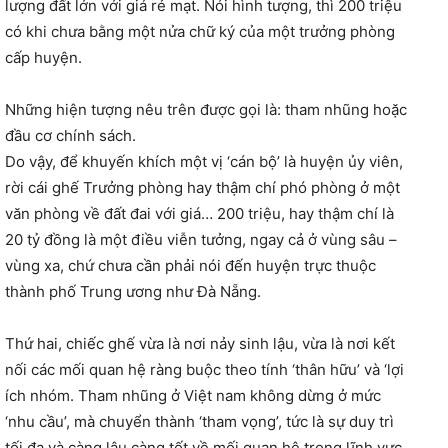
lượng đất lớn với giá rẻ mạt. Nói hình tượng, thì 200 triệu
có khi chưa bằng một nửa chữ ký của một trưởng phòng
cấp huyện.
Những hiện tượng nêu trên được gọi là: tham nhũng hoặc
đầu cơ chính sách.
Do vậy, để khuyến khích một vị ‘cán bộ’ là huyện ủy viên,
rời cái ghế Trưởng phòng hay thậm chí phó phòng ở một
văn phòng về đất đai với giá… 200 triệu, hay thậm chí là
20 tỷ đồng là một điều viễn tưởng, ngay cả ở vùng sâu –
vùng xa, chứ chưa cần phải nói đến huyện trực thuộc
thành phố Trung ương như Đà Nẵng.
Thứ hai, chiếc ghế vừa là nơi nảy sinh lậu, vừa là nơi kết
nối các mối quan hệ ràng buộc theo tính ‘thân hữu’ và ‘lợi
ích nhóm. Tham nhũng ở Việt nam không dừng ở mức
‘nhu cầu’, mà chuyển thành ‘tham vọng’, tức là sự duy trì
tối đa và càng lâu càng tốt về mối quan hệ trong lĩnh vực