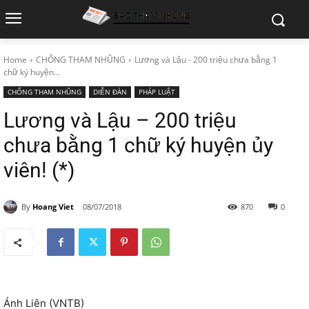
Home
CHỐNG THAM NHŨNG
Lương và Lậu - 200 triệu chưa bằng 1
chữ ký huyện...
CHỐNG THAM NHŨNG
DIỄN ĐÀN
PHÁP LUẬT
Lương và Lậu – 200 triệu
chưa bằng 1 chữ ký huyện ủy
viên! (*)
By
Hoang Viet
08/07/2018
870
0
Ánh Liên (VNTB)