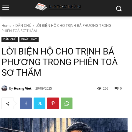
Home
DÂN CHỦ
LỜI BIỆN HỘ CHO TRỊNH BÁ PHƯƠNG TRONG
PHIÊN TOÀ SƠ THẨM
DÂN CHỦ
PHÁP LUẬT
LỜI BIỆN HỘ CHO TRỊNH BÁ
PHƯƠNG TRONG PHIÊN TOÀ
SƠ THẨM
By
Hoang Viet
29/09/2025
256
0