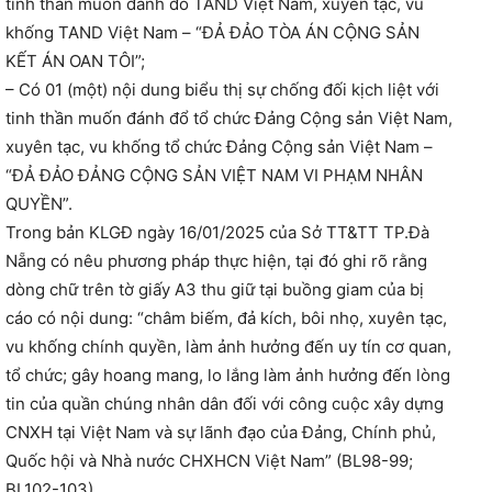
tinh thần muốn đánh đổ TAND Việt Nam, xuyên tạc, vu
khống TAND Việt Nam – “ĐẢ ĐẢO TÒA ÁN CỘNG SẢN
KẾT ÁN OAN TÔI”;
– Có 01 (một) nội dung biểu thị sự chống đối kịch liệt với
tinh thần muốn đánh đổ tổ chức Đảng Cộng sản Việt Nam,
xuyên tạc, vu khống tổ chức Đảng Cộng sản Việt Nam –
“ĐẢ ĐẢO ĐẢNG CỘNG SẢN VIỆT NAM VI PHẠM NHÂN
QUYỀN”.
Trong bản KLGĐ ngày 16/01/2025 của Sở TT&TT TP.Đà
Nẵng có nêu phương pháp thực hiện, tại đó ghi rõ rằng
dòng chữ trên tờ giấy A3 thu giữ tại buồng giam của bị
cáo có nội dung: “châm biếm, đả kích, bôi nhọ, xuyên tạc,
vu khống chính quyền, làm ảnh hưởng đến uy tín cơ quan,
tổ chức; gây hoang mang, lo lắng làm ảnh hưởng đến lòng
tin của quần chúng nhân dân đối với công cuộc xây dựng
CNXH tại Việt Nam và sự lãnh đạo của Đảng, Chính phủ,
Quốc hội và Nhà nước CHXHCN Việt Nam” (BL98-99;
BL102-103).