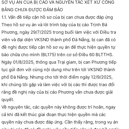
SƠ VỤ ÁN CỦA BỊ CÁO VÀ NGUYÊN TẮC XÉT XỬ CÔNG
BẰNG CHƯA ĐƯỢC ĐẢM BẢO
1.1. Vấn đề tiếp cận hồ sơ của bị can chưa được đáp ứng
Theo hồ sơ vụ án và lời trình bày của bị cáo Trịnh Bá
Phương, ngày 29/7/2025 trong buổi làm việc với Điều tra
viên và đại diện VKSND thành phố Đà Nẵng, bị can đã có
đề nghị được tiếp cận hồ sơ vụ án để thực hiện quyền tự
bào chữa cho mình (BL175) trên cơ sở Điều 60 BLTTHS.
Ngày 01/8/2025, thông qua Trại giam, bị can Phương tiếp
tục gửi đơn với cùng nội dung như trên tới VKSND thành
phố Đà Nẵng. Nhưng cho tới thời điểm ngày 12/9/2025,
khi chúng tôi gặp và làm việc với bị cáo thì được trao đổi
rằng đề nghị này của bị cáo Phương vẫn chưa được giải
quyết.
Về nguyên tắc, các quyền này không được trì hoãn, ngay
cả khi đã kết thúc giai đoạn thực hiện quyền mà các
quyền này chưa được đáp ứng. Cần thấy rằng, trong vụ án