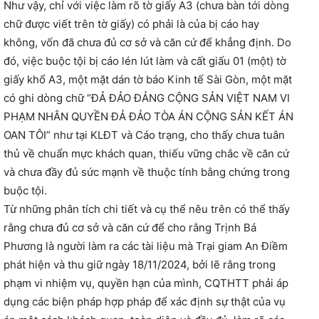
Như vậy, chỉ với việc làm rõ tờ giấy A3 (chưa bàn tới dòng
chữ được viết trên tờ giấy) có phải là của bị cáo hay
không, vốn đã chưa đủ cơ sở và căn cứ để khẳng định. Do
đó, việc buộc tội bị cáo lén lút làm và cất giấu 01 (một) tờ
giấy khổ A3, một mặt dán tờ báo Kinh tế Sài Gòn, một mặt
có ghi dòng chữ “ĐẢ ĐẢO ĐẢNG CỘNG SẢN VIỆT NAM VI
PHẠM NHÂN QUYỀN ĐẢ ĐẢO TÒA ÁN CỘNG SẢN KẾT ÁN
OAN TÔI” như tại KLĐT và Cáo trạng, cho thấy chưa tuân
thủ về chuẩn mực khách quan, thiếu vững chắc về căn cứ
và chưa đầy đủ sức mạnh về thuộc tính bằng chứng trong
buộc tội.
Từ những phân tích chi tiết và cụ thể nêu trên có thể thấy
rằng chưa đủ cơ sở và căn cứ để cho rằng Trịnh Bá
Phương là người làm ra các tài liệu mà Trại giam An Điềm
phát hiện và thu giữ ngày 18/11/2024, bởi lẽ rằng trong
phạm vi nhiệm vụ, quyền hạn của mình, CQTHTT phải áp
dụng các biện pháp hợp pháp để xác định sự thật của vụ