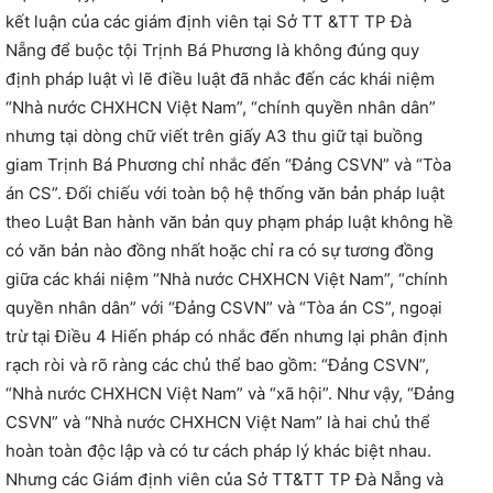
kết luận của các giám định viên tại Sở TT &TT TP Đà
Nẵng để buộc tội Trịnh Bá Phương là không đúng quy
định pháp luật vì lẽ điều luật đã nhắc đến các khái niệm
“Nhà nước CHXHCN Việt Nam”, “chính quyền nhân dân”
nhưng tại dòng chữ viết trên giấy A3 thu giữ tại buồng
giam Trịnh Bá Phương chỉ nhắc đến “Đảng CSVN” và “Tòa
án CS”. Đối chiếu với toàn bộ hệ thống văn bản pháp luật
theo Luật Ban hành văn bản quy phạm pháp luật không hề
có văn bản nào đồng nhất hoặc chỉ ra có sự tương đồng
giữa các khái niệm “Nhà nước CHXHCN Việt Nam”, “chính
quyền nhân dân” với “Đảng CSVN” và “Tòa án CS”, ngoại
trừ tại Điều 4 Hiến pháp có nhắc đến nhưng lại phân định
rạch ròi và rõ ràng các chủ thể bao gồm: “Đảng CSVN”,
“Nhà nước CHXHCN Việt Nam” và “xã hội”. Như vậy, “Đảng
CSVN” và “Nhà nước CHXHCN Việt Nam” là hai chủ thể
hoàn toàn độc lập và có tư cách pháp lý khác biệt nhau.
Nhưng các Giám định viên của Sở TT&TT TP Đà Nẵng và