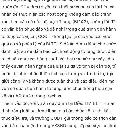
trước đó, ĐTV đưa ra yêu cầu luật sư cung cấp tài liệu cá
nhân để thực hiện các hoạt động không đảm bảo chính
xác theo căn cứ của bộ luật tố tụng (BL143), chúng tôi đã
có văn bản phúc đáp và đề nghị trong quá trình tiến hành
tố tụng các vụ án, CQĐT không lặp lại các yêu cầu vượt
quá cơ sở pháp lý của BLTTHS đã ấn định riêng cho chức
danh luật sư để đảm bảo các hoạt động tố tụng được diễn
ra chuẩn mực và thông suốt. Với hai ứng xử như vậy, cho
thấy quyền hành nghề của luật sư đã vô tình bị cản trở, trì
hoãn, bị nhìn nhận thiếu tích cực trong vai trò bổ trợ (gìn
giữ) công lý và không được tuân thủ về các điều kiện mà
vốn cơ quan tiến hành tố tụng luôn phải thông hiểu cặn
kẽ và nhất quán trong trách vụ.
Thêm vào đó, với vụ án quy định tại Điều 117, BLTTHS ấn
định rằng luật sư được tham gia bào chữa kể từ khi kết
thúc điều tra, và thường CQĐT gửi thông báo có trích dẫn
văn bản của Viện trưởng VKSND cùng cấp về việc từ chối