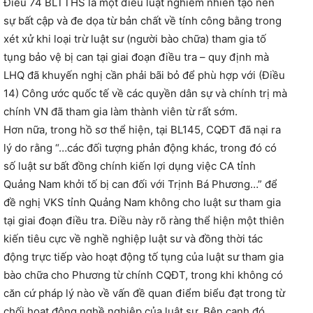
Điều 74 BLTTHS là một điều luật nghiễm nhiên tạo nên
sự bất cập và đe dọa từ bản chất về tính công bằng trong
xét xử khi loại trừ luật sư (người bào chữa) tham gia tố
tụng bảo vệ bị can tại giai đoạn điều tra – quy định mà
LHQ đã khuyến nghị cần phải bãi bỏ để phù hợp với (Điều
14) Công ước quốc tế về các quyền dân sự và chính trị mà
chính VN đã tham gia làm thành viên từ rất sớm.
Hơn nữa, trong hồ sơ thể hiện, tại BL145, CQĐT đã nại ra
lý do rằng “…các đối tượng phản động khác, trong đó có
số luật sư bất đồng chính kiến lợi dụng việc CA tỉnh
Quảng Nam khởi tố bị can đối với Trịnh Bá Phương…” để
đề nghị VKS tỉnh Quảng Nam không cho luật sư tham gia
tại giai đoạn điều tra. Điều này rõ ràng thể hiện một thiên
kiến tiêu cực về nghề nghiệp luật sư và đồng thời tác
động trực tiếp vào hoạt động tố tụng của luật sư tham gia
bào chữa cho Phương từ chính CQĐT, trong khi không có
căn cứ pháp lý nào về vấn đề quan điểm biểu đạt trong từ
chối hoạt động nghề nghiệp của luật sư. Bên cạnh đó,