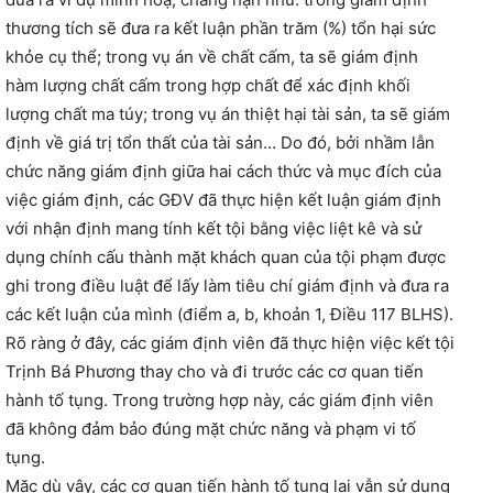
thương tích sẽ đưa ra kết luận phần trăm (%) tổn hại sức
khỏe cụ thể; trong vụ án về chất cấm, ta sẽ giám định
hàm lượng chất cấm trong hợp chất để xác định khối
lượng chất ma túy; trong vụ án thiệt hại tài sản, ta sẽ giám
định về giá trị tổn thất của tài sản… Do đó, bởi nhầm lẫn
chức năng giám định giữa hai cách thức và mục đích của
việc giám định, các GĐV đã thực hiện kết luận giám định
với nhận định mang tính kết tội bằng việc liệt kê và sử
dụng chính cấu thành mặt khách quan của tội phạm được
ghi trong điều luật để lấy làm tiêu chí giám định và đưa ra
các kết luận của mình (điểm a, b, khoản 1, Điều 117 BLHS).
Rõ ràng ở đây, các giám định viên đã thực hiện việc kết tội
Trịnh Bá Phương thay cho và đi trước các cơ quan tiến
hành tố tụng. Trong trường hợp này, các giám định viên
đã không đảm bảo đúng mặt chức năng và phạm vi tố
tụng.
Mặc dù vậy, các cơ quan tiến hành tố tụng lại vẫn sử dụng