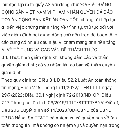
làm/tạo lập ra tờ giấy A3 với dòng chữ “ĐẢ ĐẢO ĐẢNG
CỘNG SẢN VIỆT NAM VI PHẠM NHÂN QUYỀN ĐẢ ĐẢO
TÒA ÁN CỘNG SẢN KẾT ÁN OAN TÔI”, chúng tôi tiếp tục
đi đến việc chứng minh rằng về trình tự, thủ tục đối với
việc giám định nội dung dòng chữ nêu trên để buộc tội bị
cáo cũng có nhiều dấu hiệu vi phạm mang tính nền tảng.
A. VỀ TỐ TỤNG VÀ CÁC VẤN ĐỀ THÁCH THỨC
3.1. Thực hiện giám định khi không đảm bảo về thẩm
quyền giám định; có sự nhầm lẫn cơ bản về thẩm quyền
giám định
Theo quy định tại Điều 3.1, Điều 52.2 Luật An toàn thông
tin mạng; Điều 2.15 Thông tư 11/2022/TT-BTTTT ngày
29/7/2022; Điều 39.1 Nghị định 72/2013/NĐ-CP; Điều
2.12 Thông tư liên tịch 06/2016/TTLT-BTTTT-BNV; Điều 1,
Đều 2.15 Quyết định số 14/2023/QĐ-UBND của UBND
TP.Đà Nẵng, Sở TT&TT có nhiệm vụ và quyền hạn về “an
toàn thông tin” mà không có nhiệm vụ và quyền hạn trong