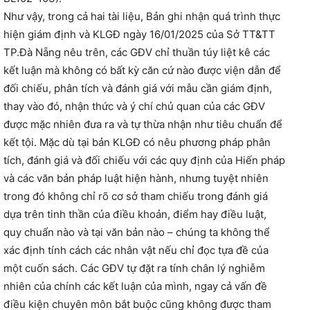
Như vậy, trong cả hai tài liệu, Bản ghi nhận quá trình thực
hiện giám định và KLGĐ ngày 16/01/2025 của Sở TT&TT
TP.Đà Nẵng nêu trên, các GĐV chỉ thuần túy liệt kê các
kết luận mà không có bất kỳ căn cứ nào được viện dẫn để
đối chiếu, phân tích và đánh giá với mẫu cần giám định,
thay vào đó, nhận thức và ý chí chủ quan của các GĐV
được mặc nhiên đưa ra và tự thừa nhận như tiêu chuẩn để
kết tội. Mặc dù tại bản KLGĐ có nêu phương pháp phân
tích, đánh giá và đối chiếu với các quy định của Hiến pháp
và các văn bản pháp luật hiện hành, nhưng tuyệt nhiên
trong đó không chỉ rõ cơ sở tham chiếu trong đánh giá
dựa trên tinh thần của điều khoản, điểm hay điều luật,
quy chuẩn nào và tại văn bản nào – chúng ta không thể
xác định tính cách các nhân vật nếu chỉ đọc tựa đề của
một cuốn sách. Các GĐV tự đặt ra tính chân lý nghiễm
nhiên của chính các kết luận của mình, ngay cả vấn đề
điều kiện chuyên môn bắt buộc cũng không được tham