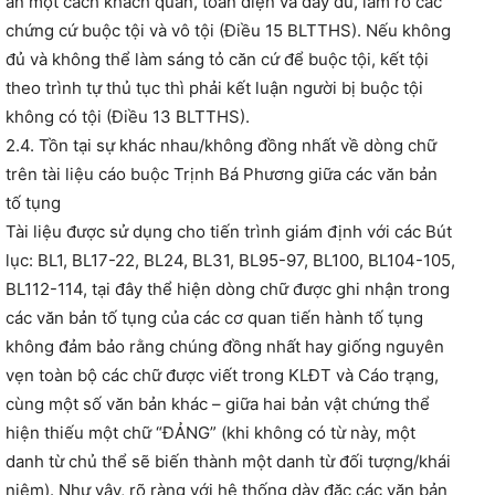
án một cách khách quan, toàn diện và đầy đủ, làm rõ các
chứng cứ buộc tội và vô tội (Điều 15 BLTTHS). Nếu không
đủ và không thể làm sáng tỏ căn cứ để buộc tội, kết tội
theo trình tự thủ tục thì phải kết luận người bị buộc tội
không có tội (Điều 13 BLTTHS).
2.4. Tồn tại sự khác nhau/không đồng nhất về dòng chữ
trên tài liệu cáo buộc Trịnh Bá Phương giữa các văn bản
tố tụng
Tài liệu được sử dụng cho tiến trình giám định với các Bút
lục: BL1, BL17-22, BL24, BL31, BL95-97, BL100, BL104-105,
BL112-114, tại đây thể hiện dòng chữ được ghi nhận trong
các văn bản tố tụng của các cơ quan tiến hành tố tụng
không đảm bảo rằng chúng đồng nhất hay giống nguyên
vẹn toàn bộ các chữ được viết trong KLĐT và Cáo trạng,
cùng một số văn bản khác – giữa hai bản vật chứng thể
hiện thiếu một chữ “ĐẢNG” (khi không có từ này, một
danh từ chủ thể sẽ biến thành một danh từ đối tượng/khái
niệm). Như vậy, rõ ràng với hệ thống dày đặc các văn bản