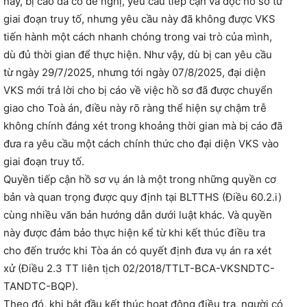
này, bị cáo đã có đề nghị, yêu cầu tiếp cận và đọc hồ sơ từ
giai đoạn truy tố, nhưng yêu cầu này đã không được VKS
tiến hành một cách nhanh chóng trong vai trò của mình,
dù đủ thời gian để thực hiện. Như vậy, dù bị can yêu cầu
từ ngày 29/7/2025, nhưng tới ngày 07/8/2025, đại diện
VKS mới trả lời cho bị cáo về việc hồ sơ đã được chuyển
giao cho Toà án, điều này rõ ràng thể hiện sự chậm trễ
không chính đáng xét trong khoảng thời gian mà bị cáo đã
đưa ra yêu cầu một cách chính thức cho đại diện VKS vào
giai đoạn truy tố.
Quyền tiếp cận hồ sơ vụ án là một trong những quyền cơ
bản và quan trọng được quy định tại BLTTHS (Điều 60.2.i)
cùng nhiều văn bản hướng dẫn dưới luật khác. Và quyền
này được đảm bảo thực hiện kể từ khi kết thúc điều tra
cho đến trước khi Tòa án có quyết định đưa vụ án ra xét
xử (Điều 2.3 TT liên tịch 02/2018/TTLT-BCA-VKSNDTC-
TANDTC-BQP).
Theo đó, khi bắt đầu kết thúc hoạt động điều tra, người có