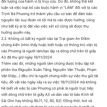
đối tượng của hành vi bị truy cứu. Do đó, không thể kết
luận và việc loại bỏ cáo buộc hành vi “LÀM” đối với bị cáo
Trịnh Bá Phương trở thành yêu cầu cơ bản để đảm bảo
nguyên tắc suy đoán vô tội mà bị cáo được hưởng, cũng
như bất kỳ ai bị đặt vào việc xét xử cũng sẽ được thụ
hưởng quyền này.
2.2. Không có bất kỳ người nào tại Trại giam An Điềm
chứng kiến (nhìn thấy hoặc biết hoặc có thông tin) việc bị
cáo Phương là người làm/tạo lập ra dòng chữ trên tờ giấy
A3 đã thu giữ ngày 18/11/2024
Thêm vào đó, những người làm chứng được triệu tập tới
phiên tòa (Nguyễn Xuân Tăng, Nguyễn Văn Thuận, Phạm
Văn Điệp…) đều chỉ là người chứng kiến sự việc thu giữ tài
liệu, đồ vật vào ngày xảy ra sự việc 18/11/2024 mà không
hề biết về việc bị cáo Phương có phải là người trực tiếp
viết dòng chữ trên tờ giấy A3 và dán vào tờ báo Kinh tế
Sài Gòn hay không (BL11, 12, 80, 82). Đồng thời, bút và
giấy có phải các vật được bị cáo sử dụng hoặc ít nhất có