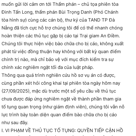
muốn gửi lời cảm ơn tới Thẩm phán – chủ tọa phiên tòa
Đinh Tấn Long, thẩm phán Bùi Trọng Danh (Phó Chánh
tòa hình sự) cùng các cán bộ, thư ký của TAND TP Đà
Nẵng đã tích cực hỗ trợ chúng tôi để có thể nhanh chóng
hoàn thiện các thủ tục gặp bị cáo tại Trại giam An Điềm.
Chúng tôi thực hiện việc bào chữa cho bị cáo, không xuất
phát từ việc đồng thuận hay không với bất kỳ quan điểm
chính trị nào, mà chỉ bảo vệ với mục đích kiểm tra sự
chính xác nghiêm ngặt tối đa của luật pháp.
Thông qua quá trình nghiên cứu hồ sơ vụ án có được,
cùng phần xét hỏi công khai tại phiên tòa ngày hôm nay
(27/09/2025), mặc dù trước một số yêu cầu về thủ tục
chưa được đáp ứng nghiêm ngặt về thành phần tham gia
tố tụng quan trọng (như giám định viên), chúng tôi vẫn nỗ
lực trình bày toàn diện quan điểm bào chữa cho bị cáo
như sau đây.
I. VI PHẠM VỀ THỦ TỤC TỐ TỤNG: QUYỀN TIẾP CẬN HỒ