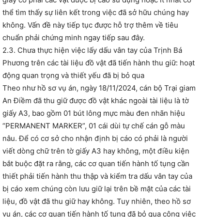
thể tìm thấy sự liên kết trong việc đã sở hữu chúng hay
không. Vấn đề này tiếp tục được hỗ trợ thêm về tiêu
chuẩn phải chứng minh ngay tiếp sau đây.
2.3. Chưa thực hiện việc lấy dấu vân tay của Trịnh Bá
Phương trên các tài liệu đồ vật đã tiến hành thu giữ: hoạt
động quan trọng và thiết yếu đã bị bỏ qua
Theo như hồ sơ vụ án, ngày 18/11/2024, cán bộ Trại giam
An Điềm đã thu giữ được đồ vật khác ngoài tài liệu là tờ
giấy A3, bao gồm 01 bút lông mực màu đen nhãn hiệu
“PERMANENT MARKER”, 01 cái dùi tự chế cán gỗ màu
nâu. Để có cơ sở cho nhận định bị cáo có phải là người
viết dòng chữ trên tờ giấy A3 hay không, một điều kiện
bắt buộc đặt ra rằng, các cơ quan tiến hành tố tụng cần
thiết phải tiến hành thu thập và kiểm tra dấu vân tay của
bị cáo xem chúng còn lưu giữ lại trên bề mặt của các tài
liệu, đồ vật đã thu giữ hay không. Tuy nhiên, theo hồ sơ
vụ án, các cơ quan tiến hành tố tụng đã bỏ qua công việc