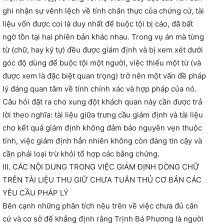
ghi nhận sự vênh lệch về tính chân thực của chứng cứ, tài
liệu vốn được coi là duy nhất để buộc tội bị cáo, đã bất
ngờ tồn tại hai phiên bản khác nhau. Trong vụ án mà từng
từ (chữ, hay ký tự) đều được giám định và bị xem xét dưới
góc độ dùng để buộc tội một người, việc thiếu một từ (và
được xem là đặc biệt quan trọng) trở nên một vấn đề pháp
lý đáng quan tâm về tính chính xác và hợp pháp của nó.
Câu hỏi đặt ra cho xung đột khách quan này cần được trả
lời theo nghĩa: tài liệu giữa trưng cầu giám định và tài liệu
cho kết quả giám định không đảm bảo nguyên vẹn thuộc
tính, việc giám định hẳn nhiên không còn đáng tin cậy và
cần phải loại trừ khỏi tổ hợp các bằng chứng.
III. CÁC NỘI DUNG TRONG VIỆC GIÁM ĐỊNH DÒNG CHỮ
TRÊN TÀI LIỆU THU GIỮ CHƯA TUÂN THỦ CƠ BẢN CÁC
YÊU CẦU PHÁP LÝ
Bên cạnh những phân tích nêu trên về việc chưa đủ căn
cứ và cơ sở để khẳng định rằng Trịnh Bá Phương là người