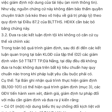
việc giám định nội dung của tài liệu (an ninh thông tin).
Như vậy, nguồn chứng cứ này không đảm bảo thẩm quyền
chuyên trách (và kéo theo vô hiệu về giá trị pháp lý) theo
quy định tại Điều 87.2 của BLTTHS. HĐXX cần bác bỏ
bằng chứng này.
3.2. Đưa ra các kết luận định tội khi không có căn cứ cụ
thể và chính xác
Trong toàn bộ quá trình giám định, sau đó đi đến các kết
luận quan trọng tại bản KLGĐ của tập thể (02) các giám
định viên Sở TT&TT TP.Đà Nẵng, tại đây đều đã không
đưa ra hoặc không dựa trên bất kỳ tiêu chuẩn hay quy
chuẩn nào trong khi pháp luật yêu cầu buộc phải có.
Cụ thể: Tại Bản ghi nhận quá trình thực hiện giám định
(BL100-101) có thể hiện quá trình giám định (mục 3), các
GĐV tiến hành xem xét, đánh giá, giám định tư pháp đối
với mẫu cần giám định và đưa ra ý kiến rằng:
– Có 01 (một) nội dung biểu thị sự chống đối kịch liệt với