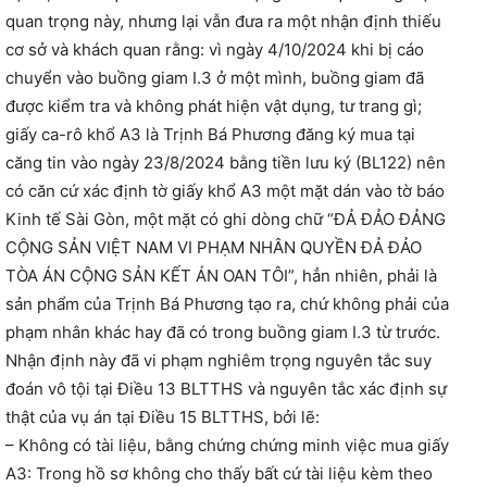
quan trọng này, nhưng lại vẫn đưa ra một nhận định thiếu
cơ sở và khách quan rằng: vì ngày 4/10/2024 khi bị cáo
chuyển vào buồng giam I.3 ở một mình, buồng giam đã
được kiểm tra và không phát hiện vật dụng, tư trang gì;
giấy ca-rô khổ A3 là Trịnh Bá Phương đăng ký mua tại
căng tin vào ngày 23/8/2024 bằng tiền lưu ký (BL122) nên
có căn cứ xác định tờ giấy khổ A3 một mặt dán vào tờ báo
Kinh tế Sài Gòn, một mặt có ghi dòng chữ “ĐẢ ĐẢO ĐẢNG
CỘNG SẢN VIỆT NAM VI PHẠM NHÂN QUYỀN ĐẢ ĐẢO
TÒA ÁN CỘNG SẢN KẾT ÁN OAN TÔI”, hẳn nhiên, phải là
sản phẩm của Trịnh Bá Phương tạo ra, chứ không phải của
phạm nhân khác hay đã có trong buồng giam I.3 từ trước.
Nhận định này đã vi phạm nghiêm trọng nguyên tắc suy
đoán vô tội tại Điều 13 BLTTHS và nguyên tắc xác định sự
thật của vụ án tại Điều 15 BLTTHS, bởi lẽ:
– Không có tài liệu, bằng chứng chứng minh việc mua giấy
A3: Trong hồ sơ không cho thấy bất cứ tài liệu kèm theo