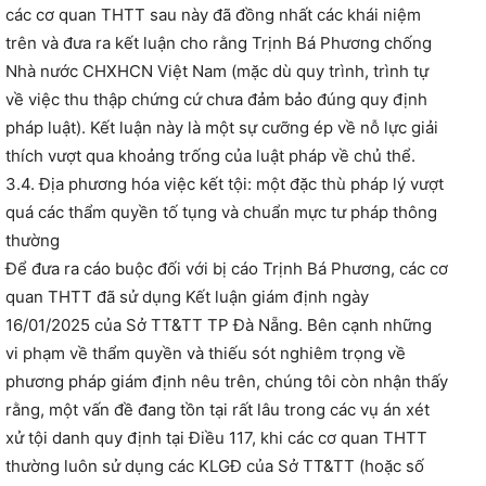
các cơ quan THTT sau này đã đồng nhất các khái niệm
trên và đưa ra kết luận cho rằng Trịnh Bá Phương chống
Nhà nước CHXHCN Việt Nam (mặc dù quy trình, trình tự
về việc thu thập chứng cứ chưa đảm bảo đúng quy định
pháp luật). Kết luận này là một sự cưỡng ép về nỗ lực giải
thích vượt qua khoảng trống của luật pháp về chủ thể.
3.4. Địa phương hóa việc kết tội: một đặc thù pháp lý vượt
quá các thẩm quyền tố tụng và chuẩn mực tư pháp thông
thường
Để đưa ra cáo buộc đối với bị cáo Trịnh Bá Phương, các cơ
quan THTT đã sử dụng Kết luận giám định ngày
16/01/2025 của Sở TT&TT TP Đà Nẵng. Bên cạnh những
vi phạm về thẩm quyền và thiếu sót nghiêm trọng về
phương pháp giám định nêu trên, chúng tôi còn nhận thấy
rằng, một vấn đề đang tồn tại rất lâu trong các vụ án xét
xử tội danh quy định tại Điều 117, khi các cơ quan THTT
thường luôn sử dụng các KLGĐ của Sở TT&TT (hoặc số