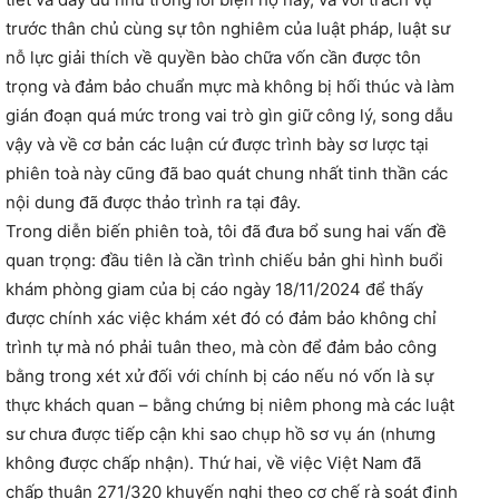
trước thân chủ cùng sự tôn nghiêm của luật pháp, luật sư
nỗ lực giải thích về quyền bào chữa vốn cần được tôn
trọng và đảm bảo chuẩn mực mà không bị hối thúc và làm
gián đoạn quá mức trong vai trò gìn giữ công lý, song dẫu
vậy và về cơ bản các luận cứ được trình bày sơ lược tại
phiên toà này cũng đã bao quát chung nhất tinh thần các
nội dung đã được thảo trình ra tại đây.
Trong diễn biến phiên toà, tôi đã đưa bổ sung hai vấn đề
quan trọng: đầu tiên là cần trình chiếu bản ghi hình buổi
khám phòng giam của bị cáo ngày 18/11/2024 để thấy
được chính xác việc khám xét đó có đảm bảo không chỉ
trình tự mà nó phải tuân theo, mà còn để đảm bảo công
bằng trong xét xử đối với chính bị cáo nếu nó vốn là sự
thực khách quan – bằng chứng bị niêm phong mà các luật
sư chưa được tiếp cận khi sao chụp hồ sơ vụ án (nhưng
không được chấp nhận). Thứ hai, về việc Việt Nam đã
chấp thuận 271/320 khuyến nghị theo cơ chế rà soát định