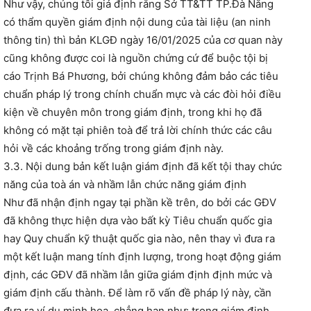
Như vậy, chúng tôi giả định rằng Sở TT&TT TP.Đà Nẵng
có thẩm quyền giám định nội dung của tài liệu (an ninh
thông tin) thì bản KLGĐ ngày 16/01/2025 của cơ quan này
cũng không được coi là nguồn chứng cứ để buộc tội bị
cáo Trịnh Bá Phương, bởi chúng không đảm bảo các tiêu
chuẩn pháp lý trong chính chuẩn mực và các đòi hỏi điều
kiện về chuyên môn trong giám định, trong khi họ đã
không có mặt tại phiên toà để trả lời chính thức các câu
hỏi về các khoảng trống trong giám định này.
3.3. Nội dung bản kết luận giám định đã kết tội thay chức
năng của toà án và nhầm lẫn chức năng giám định
Như đã nhận định ngay tại phần kề trên, do bởi các GĐV
đã không thực hiện dựa vào bất kỳ Tiêu chuẩn quốc gia
hay Quy chuẩn kỹ thuật quốc gia nào, nên thay vì đưa ra
một kết luận mang tính định lượng, trong hoạt động giám
định, các GĐV đã nhầm lẫn giữa giám định định mức và
giám định cấu thành. Để làm rõ vấn đề pháp lý này, cần
đưa ra ví dụ minh hoạ, chẳng hạn như: trong giám định