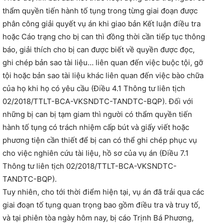
thẩm quyền tiến hành tố tụng trong từng giai đoạn được
phân công giải quyết vụ án khi giao bản Kết luận điều tra
hoặc Cáo trạng cho bị can thì đồng thời cần tiếp tục thông
báo, giải thích cho bị can được biết về quyền được đọc,
ghi chép bản sao tài liệu… liên quan đến việc buộc tội, gỡ
tội hoặc bản sao tài liệu khác liên quan đến việc bào chữa
của họ khi họ có yêu cầu (Điều 4.1 Thông tư liên tịch
02/2018/TTLT-BCA-VKSNDTC-TANDTC-BQP). Đối với
những bị can bị tạm giam thì người có thẩm quyền tiến
hành tố tụng có trách nhiệm cấp bút và giấy viết hoặc
phương tiện cần thiết để bị can có thể ghi chép phục vụ
cho việc nghiên cứu tài liệu, hồ sơ của vụ án (Điều 7.1
Thông tư liên tịch 02/2018/TTLT-BCA-VKSNDTC-
TANDTC-BQP).
Tuy nhiên, cho tới thời điểm hiện tại, vụ án đã trải qua các
giai đoạn tố tụng quan trọng bao gồm điều tra và truy tố,
và tại phiên tòa ngày hôm nay, bị cáo Trịnh Bá Phương,