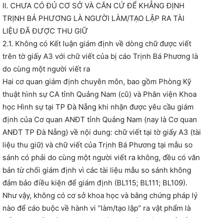
II. CHƯA CÓ ĐỦ CƠ SỞ VÀ CĂN CỨ ĐỂ KHẲNG ĐỊNH
TRỊNH BÁ PHƯƠNG LÀ NGƯỜI LÀM/TẠO LẬP RA TÀI
LIỆU ĐÃ ĐƯỢC THU GIỮ
2.1. Không có Kết luận giám định về dòng chữ được viết
trên tờ giấy A3 với chữ viết của bị cáo Trịnh Bá Phương là
do cùng một người viết ra
Hai cơ quan giám định chuyên môn, bao gồm Phòng Kỹ
thuật hình sự CA tỉnh Quảng Nam (cũ) và Phân viện Khoa
học Hình sự tại TP Đà Nẵng khi nhận được yêu cầu giám
định của Cơ quan ANĐT tỉnh Quảng Nam (nay là Cơ quan
ANĐT TP Đà Nẵng) về nội dung: chữ viết tại tờ giấy A3 (tài
liệu thu giữ) và chữ viết của Trịnh Bá Phương tại mẫu so
sánh có phải do cùng một người viết ra không, đều có văn
bản từ chối giám định vì các tài liệu mẫu so sánh không
đảm bảo điều kiện để giám định (BL115; BL111; BL109).
Như vậy, không có cơ sở khoa học và bằng chứng pháp lý
nào để cáo buộc về hành vi “làm/tạo lập” ra vật phẩm là