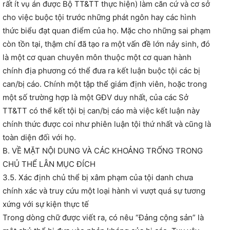
rất ít vụ án được Bộ TT&TT thực hiện) làm căn cứ và cơ sở
cho việc buộc tội trước những phát ngôn hay các hình
thức biểu đạt quan điểm của họ. Mặc cho những sai phạm
còn tồn tại, thậm chí đã tạo ra một vấn đề lớn nảy sinh, đó
là một cơ quan chuyên môn thuộc một cơ quan hành
chính địa phương có thể đưa ra kết luận buộc tội các bị
can/bị cáo. Chính một tập thể giám định viên, hoặc trong
một số trường hợp là một GĐV duy nhất, của các Sở
TT&TT có thể kết tội bị can/bị cáo mà việc kết luận này
chính thức được coi như phiên luận tội thứ nhất và cũng là
toàn diện đối với họ.
B. VỀ MẶT NỘI DUNG VÀ CÁC KHOẢNG TRỐNG TRONG
CHỦ THỂ LẪN MỤC ĐÍCH
3.5. Xác định chủ thể bị xâm phạm của tội danh chưa
chính xác và truy cứu một loại hành vi vượt quá sự tương
xứng với sự kiện thực tế
Trong dòng chữ được viết ra, có nêu “Đảng cộng sản” là