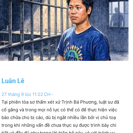
Luân Lê
27 tháng 9 lúc 11:22 CH
·
Tại phiên tòa sơ thẩm xét xử Trịnh Bá Phương, luật sư đã
cố gắng và trong mọi nỗ lực có thể có để thực hiện việc
bào chữa cho bị cáo, dù bị ngắt nhiều lần bởi vị chủ toạ
trong khi những vấn đề chưa thực sự được trình bày chi
tiết và đầy đủ như trong lời biện hộ này, và với trách vụ