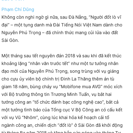
Phạm Chí Dũng
Không còn nghi ngờ gì nữa, sau Đà Nẵng, “Người đốt lò vĩ
đại” – một tụng danh mà Đài Tiếng Nói Việt Nam dành cho
Nguyễn Phú Trọng – đã chính thức mang củi lửa vào đất
Sài Gòn.
Một tháng sau tết nguyên đán 2018 và sau khi đã kết thúc
khoảng lặng “nhân văn trước tết” như một tư tưởng nhân
đạo mới của Nguyễn Phú Trọng, song trùng với vụ giáng
cho cựu ủy viên bộ chính trị Đinh La Thăng thêm án tù
giam 18 năm, bùng cháy vụ “Mobifone mua AVG” móc xích
với Bộ trưởng thông tin Trương Minh Tuấn, vụ bắt hai
tướng công an “tổ chức đánh bạc công nghệ cao”, bắt cả
một tướng tình báo của Tổng cục V Bộ Công an có cấu kết
với vụ Vũ “Nhôm”, cùng lúc khai hỏa kế hoạch cải tổ
ngành công an, chiến dịch “đốt lò” ở Sài Gòn đã khởi động
từ tháng Ba năm 2018 và tăng hẳn sức nóng vào tháng Tư.