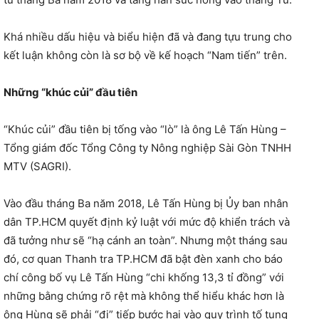
Khá nhiều dấu hiệu và biểu hiện đã và đang tựu trung cho
kết luận không còn là sơ bộ về kế hoạch “Nam tiến” trên.
Những “khúc củi” đầu tiên
“Khúc củi” đầu tiên bị tống vào “lò” là ông Lê Tấn Hùng –
Tổng giám đốc Tổng Công ty Nông nghiệp Sài Gòn TNHH
MTV (SAGRI).
Vào đầu tháng Ba năm 2018, Lê Tấn Hùng bị Ủy ban nhân
dân TP.HCM quyết định kỷ luật với mức độ khiển trách và
đã tưởng như sẽ “hạ cánh an toàn”. Nhưng một tháng sau
đó, cơ quan Thanh tra TP.HCM đã bật đèn xanh cho báo
chí công bố vụ Lê Tấn Hùng “chi khống 13,3 tỉ đồng” với
những bằng chứng rõ rệt mà không thể hiểu khác hơn là
ông Hùng sẽ phải “đi” tiếp bước hai vào quy trình tố tụng