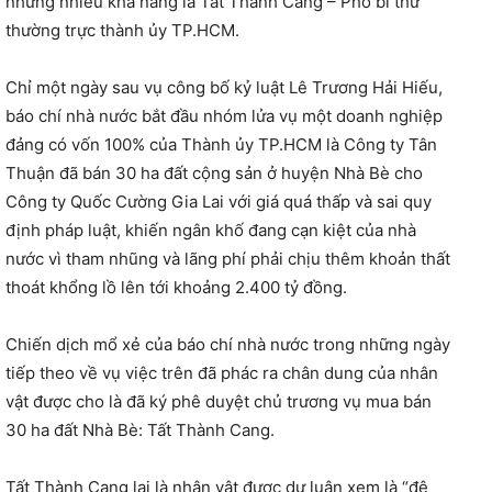
nhưng nhiều khả năng là Tất Thành Cang – Phó bí thư
thường trực thành ủy TP.HCM.
Chỉ một ngày sau vụ công bố kỷ luật Lê Trương Hải Hiếu,
báo chí nhà nước bắt đầu nhóm lửa vụ một doanh nghiệp
đảng có vốn 100% của Thành ủy TP.HCM là Công ty Tân
Thuận đã bán 30 ha đất cộng sản ở huyện Nhà Bè cho
Công ty Quốc Cường Gia Lai với giá quá thấp và sai quy
định pháp luật, khiến ngân khố đang cạn kiệt của nhà
nước vì tham nhũng và lãng phí phải chịu thêm khoản thất
thoát khổng lồ lên tới khoảng 2.400 tỷ đồng.
Chiến dịch mổ xẻ của báo chí nhà nước trong những ngày
tiếp theo về vụ việc trên đã phác ra chân dung của nhân
vật được cho là đã ký phê duyệt chủ trương vụ mua bán
30 ha đất Nhà Bè: Tất Thành Cang.
Tất Thành Cang lại là nhân vật được dư luận xem là “đệ