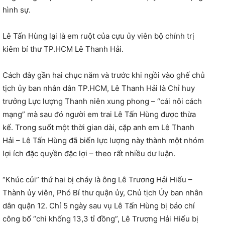
hình sự.
Lê Tấn Hùng lại là em ruột của cựu ủy viên bộ chính trị
kiêm bí thư TP.HCM Lê Thanh Hải.
Cách đây gần hai chục năm và trước khi ngồi vào ghế chủ
tịch ủy ban nhân dân TP.HCM, Lê Thanh Hải là Chỉ huy
trưởng Lực lượng Thanh niên xung phong – “cái nôi cách
mạng” mà sau đó người em trai Lê Tấn Hùng được thừa
kế. Trong suốt một thời gian dài, cặp anh em Lê Thanh
Hải – Lê Tấn Hùng đã biến lực lượng này thành một nhóm
lợi ích đặc quyền đặc lợi – theo rất nhiều dư luận.
“Khúc củi” thứ hai bị cháy là ông Lê Trương Hải Hiếu –
Thành ủy viên, Phó Bí thư quận ủy, Chủ tịch Ủy ban nhân
dân quận 12. Chỉ 5 ngày sau vụ Lê Tấn Hùng bị báo chí
công bố “chi khống 13,3 tỉ đồng”, Lê Trương Hải Hiếu bị