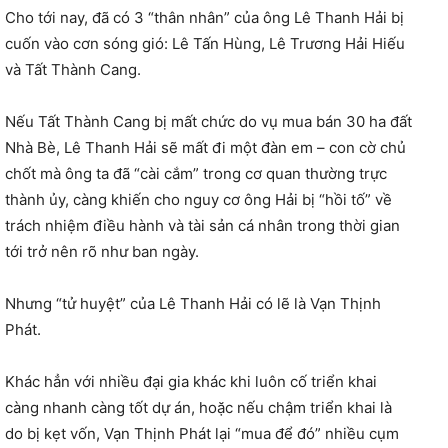
Cho tới nay, đã có 3 “thân nhân” của ông Lê Thanh Hải bị
cuốn vào cơn sóng gió: Lê Tấn Hùng, Lê Trương Hải Hiếu
và Tất Thành Cang.
Nếu Tất Thành Cang bị mất chức do vụ mua bán 30 ha đất
Nhà Bè, Lê Thanh Hải sẽ mất đi một đàn em – con cờ chủ
chốt mà ông ta đã “cài cắm” trong cơ quan thường trực
thành ủy, càng khiến cho nguy cơ ông Hải bị “hồi tố” về
trách nhiệm điều hành và tài sản cá nhân trong thời gian
tới trở nên rõ như ban ngày.
Nhưng “tử huyệt” của Lê Thanh Hải có lẽ là Vạn Thịnh
Phát.
Khác hẳn với nhiều đại gia khác khi luôn cố triển khai
càng nhanh càng tốt dự án, hoặc nếu chậm triển khai là
do bị kẹt vốn, Vạn Thịnh Phát lại “mua để đó” nhiều cụm