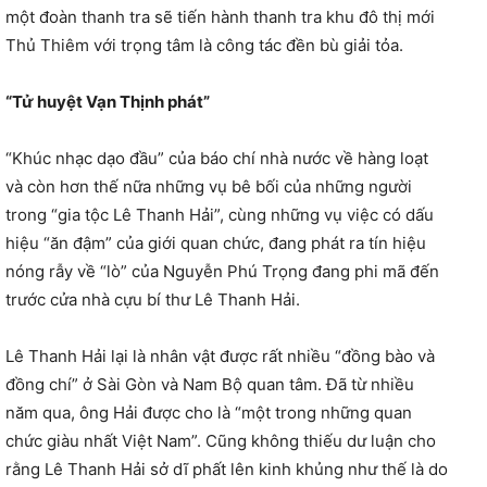
một đoàn thanh tra sẽ tiến hành thanh tra khu đô thị mới
Thủ Thiêm với trọng tâm là công tác đền bù giải tỏa.
“Tử huyệt Vạn Thịnh phát”
“Khúc nhạc dạo đầu” của báo chí nhà nước về hàng loạt
và còn hơn thế nữa những vụ bê bối của những người
trong “gia tộc Lê Thanh Hải”, cùng những vụ việc có dấu
hiệu “ăn đậm” của giới quan chức, đang phát ra tín hiệu
nóng rẫy về “lò” của Nguyễn Phú Trọng đang phi mã đến
trước cửa nhà cựu bí thư Lê Thanh Hải.
Lê Thanh Hải lại là nhân vật được rất nhiều “đồng bào và
đồng chí” ở Sài Gòn và Nam Bộ quan tâm. Đã từ nhiều
năm qua, ông Hải được cho là “một trong những quan
chức giàu nhất Việt Nam”. Cũng không thiếu dư luận cho
rằng Lê Thanh Hải sở dĩ phất lên kinh khủng như thế là do