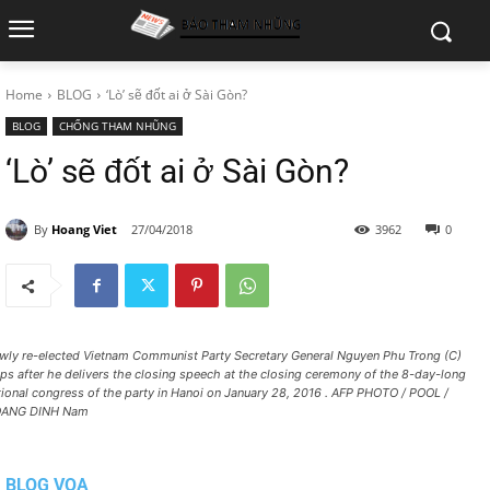
Home
BLOG
‘Lò’ sẽ đốt ai ở Sài Gòn?
BLOG
CHỐNG THAM NHŨNG
‘Lò’ sẽ đốt ai ở Sài Gòn?
By
Hoang Viet
27/04/2018
3962
0
wly re-elected Vietnam Communist Party Secretary General Nguyen Phu Trong (C)
aps after he delivers the closing speech at the closing ceremony of the 8-day-long
tional congress of the party in Hanoi on January 28, 2016 . AFP PHOTO / POOL /
ANG DINH Nam
BLOG VOA