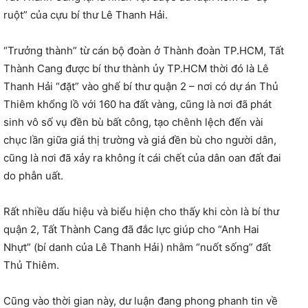
ruột” của cựu bí thư Lê Thanh Hải.
“Trưởng thành” từ cán bộ đoàn ở Thành đoàn TP.HCM, Tất
Thành Cang được bí thư thành ủy TP.HCM thời đó là Lê
Thanh Hải “đặt” vào ghế bí thư quận 2 – nơi có dự án Thủ
Thiêm khổng lồ với 160 ha đất vàng, cũng là nơi đã phát
sinh vô số vụ đền bù bất công, tạo chênh lệch đến vài
chục lần giữa giá thị trường và giá đền bù cho người dân,
cũng là nơi đã xảy ra không ít cái chết của dân oan đất đai
do phẫn uất.
Rất nhiều dấu hiệu và biểu hiện cho thấy khi còn là bí thư
quận 2, Tất Thành Cang đã đắc lực giúp cho “Anh Hai
Nhựt” (bí danh của Lê Thanh Hải) nhằm “nuốt sống” đất
Thủ Thiêm.
Cũng vào thời gian này, dư luận đang phong phanh tin về