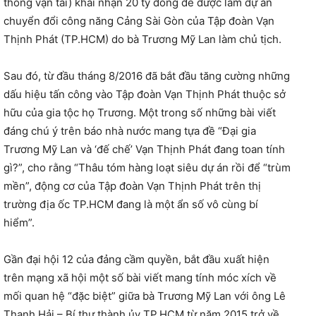
thông vận tải) khai nhận 20 tỷ đồng để được làm dự án
chuyển đổi công năng Cảng Sài Gòn của Tập đoàn Vạn
Thịnh Phát (TP.HCM) do bà Trương Mỹ Lan làm chủ tịch.
Sau đó, từ đầu tháng 8/2016 đã bắt đầu tăng cường những
dấu hiệu tấn công vào Tập đoàn Vạn Thịnh Phát thuộc sở
hữu của gia tộc họ Trương. Một trong số những bài viết
đáng chú ý trên báo nhà nước mang tựa đề “Đại gia
Trương Mỹ Lan và ‘đế chế’ Vạn Thịnh Phát đang toan tính
gì?”, cho rằng “Thâu tóm hàng loạt siêu dự án rồi để “trùm
mền”, động cơ của Tập đoàn Vạn Thịnh Phát trên thị
trường địa ốc TP.HCM đang là một ẩn số vô cùng bí
hiểm”.
Gần đại hội 12 của đảng cầm quyền, bắt đầu xuất hiện
trên mạng xã hội một số bài viết mang tính móc xích về
mối quan hệ “đặc biệt” giữa bà Trương Mỹ Lan với ông Lê
Thanh Hải – Bí thư thành ủy TP.HCM từ năm 2015 trở về