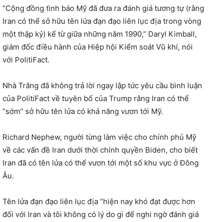
“Cộng đồng tình báo Mỹ đã đưa ra đánh giá tương tự (rằng
Iran có thể sở hữu tên lửa đạn đạo liên lục địa trong vòng
một thập kỷ) kể từ giữa những năm 1990,” Daryl Kimball,
giám đốc điều hành của Hiệp hội Kiểm soát Vũ khí, nói
với PolitiFact.
Nhà Trắng đã không trả lời ngay lập tức yêu cầu bình luận
của PolitiFact về tuyên bố của Trump rằng Iran có thể
“sớm” sở hữu tên lửa có khả năng vươn tới Mỹ.
Richard Nephew, người từng làm việc cho chính phủ Mỹ
về các vấn đề Iran dưới thời chính quyền Biden, cho biết
Iran đã có tên lửa có thể vươn tới một số khu vực ở Đông
Âu.
Tên lửa đạn đạo liên lục địa “hiện nay khó đạt được hơn
đối với Iran và tôi không có lý do gì để nghi ngờ đánh giá