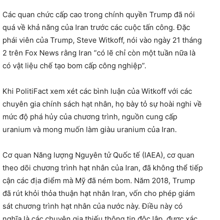
Các quan chức cấp cao trong chính quyền Trump đã nói
quá về khả năng của Iran trước các cuộc tấn công. Đặc
phái viên của Trump, Steve Witkoff, nói vào ngày 21 tháng
2 trên Fox News rằng Iran “có lẽ chỉ còn một tuần nữa là
có vật liệu chế tạo bom cấp công nghiệp”.
Khi PolitiFact xem xét các bình luận của Witkoff với các
chuyên gia chính sách hạt nhân, họ bày tỏ sự hoài nghi về
mức độ phá hủy của chương trình, nguồn cung cấp
uranium và mong muốn làm giàu uranium của Iran.
Cơ quan Năng lượng Nguyên tử Quốc tế (IAEA), cơ quan
theo dõi chương trình hạt nhân của Iran, đã không thể tiếp
cận các địa điểm mà Mỹ đã ném bom. Năm 2018, Trump
đã rút khỏi thỏa thuận hạt nhân Iran, vốn cho phép giám
sát chương trình hạt nhân của nước này. Điều này có
nghĩa là các chuyên gia thiếu thông tin độc lập, được xác