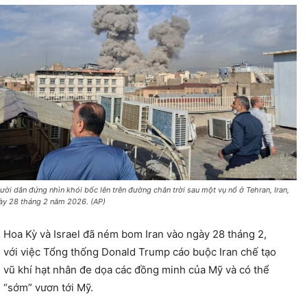
ười dân đứng nhìn khói bốc lên trên đường chân trời sau một vụ nổ ở Tehran, Iran,
ày 28 tháng 2 năm 2026. (AP)
Hoa Kỳ và Israel đã ném bom Iran vào ngày 28 tháng 2,
với việc Tổng thống Donald Trump cáo buộc Iran chế tạo
vũ khí hạt nhân đe dọa các đồng minh của Mỹ và có thể
“sớm” vươn tới Mỹ.