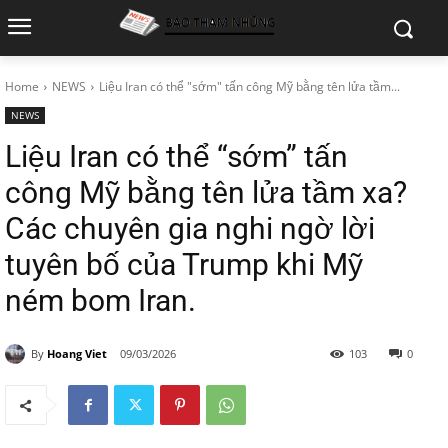
Home
NEWS
Liệu Iran có thể "sớm" tấn công Mỹ bằng tên lửa tầm...
NEWS
Liệu Iran có thể “sớm” tấn
công Mỹ bằng tên lửa tầm xa?
Các chuyên gia nghi ngờ lời
tuyên bố của Trump khi Mỹ
ném bom Iran.
By
Hoang Viet
09/03/2026
103
0