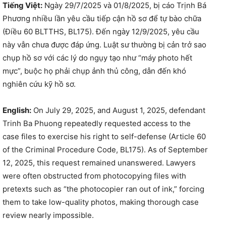
Tiếng Việt:
Ngày 29/7/2025 và 01/8/2025, bị cáo Trịnh Bá
Phương nhiều lần yêu cầu tiếp cận hồ sơ để tự bào chữa
(Điều 60 BLTTHS, BL175). Đến ngày 12/9/2025, yêu cầu
này vẫn chưa được đáp ứng. Luật sư thường bị cản trở sao
chụp hồ sơ với các lý do ngụy tạo như “máy photo hết
mực”, buộc họ phải chụp ảnh thủ công, dẫn đến khó
nghiên cứu kỹ hồ sơ.
English:
On July 29, 2025, and August 1, 2025, defendant
Trinh Ba Phuong repeatedly requested access to the
case files to exercise his right to self-defense (Article 60
of the Criminal Procedure Code, BL175). As of September
12, 2025, this request remained unanswered. Lawyers
were often obstructed from photocopying files with
pretexts such as “the photocopier ran out of ink,” forcing
them to take low-quality photos, making thorough case
review nearly impossible.