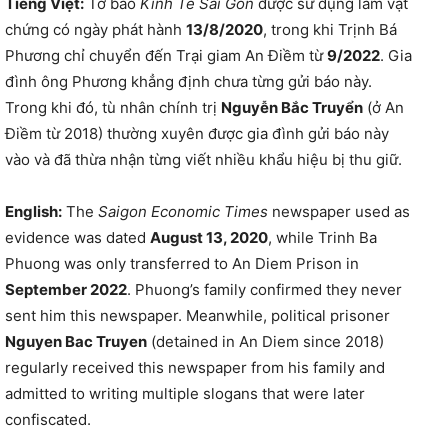
Tiếng Việt:
Tờ báo
Kinh Tế Sài Gòn
được sử dụng làm vật
chứng có ngày phát hành
13/8/2020
, trong khi Trịnh Bá
Phương chỉ chuyển đến Trại giam An Điềm từ
9/2022
. Gia
đình ông Phương khẳng định chưa từng gửi báo này.
Trong khi đó, tù nhân chính trị
Nguyễn Bắc Truyển
(ở An
Điềm từ 2018) thường xuyên được gia đình gửi báo này
vào và đã thừa nhận từng viết nhiều khẩu hiệu bị thu giữ.
English:
The
Saigon Economic Times
newspaper used as
evidence was dated
August 13, 2020
, while Trinh Ba
Phuong was only transferred to An Diem Prison in
September 2022
. Phuong’s family confirmed they never
sent him this newspaper. Meanwhile, political prisoner
Nguyen Bac Truyen
(detained in An Diem since 2018)
regularly received this newspaper from his family and
admitted to writing multiple slogans that were later
confiscated.