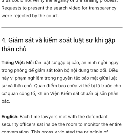
thus could not verify the legality of the sealing process.
Requests to present the search video for transparency
were rejected by the court.
4. Giám sát và kiểm soát luật sư khi gặp
thân chủ
Tiếng Việt:
Mỗi lần luật sư gặp bị cáo, an ninh ngồi ngay
trong phòng để giám sát toàn bộ nội dung trao đổi. Điều
này vi phạm nghiêm trọng nguyên tắc bảo mật giữa luật
sư và thân chủ. Quan điểm bào chữa vì thế bị lộ trước cho
cơ quan công tố, khiến Viện Kiểm sát chuẩn bị sẵn phản
bác.
English:
Each time lawyers met with the defendant,
security officers sat inside the room to monitor the entire
conversation. This grossly violated the principle of