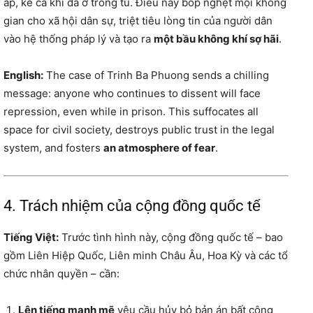
áp, kể cả khi đã ở trong tù. Điều này bóp nghẹt mọi không
gian cho xã hội dân sự, triệt tiêu lòng tin của người dân
vào hệ thống pháp lý và tạo ra
một bầu không khí sợ hãi
.
English:
The case of Trinh Ba Phuong sends a chilling
message: anyone who continues to dissent will face
repression, even while in prison. This suffocates all
space for civil society, destroys public trust in the legal
system, and fosters
an atmosphere of fear
.
4. Trách nhiệm của cộng đồng quốc tế
Tiếng Việt:
Trước tình hình này, cộng đồng quốc tế – bao
gồm Liên Hiệp Quốc, Liên minh Châu Âu, Hoa Kỳ và các tổ
chức nhân quyền – cần:
Lên tiếng mạnh mẽ
yêu cầu hủy bỏ bản án bất công