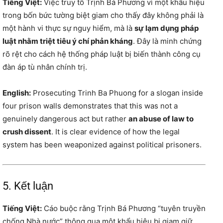
Tiếng Việt:
Việc truy tố Trịnh Bá Phương vì một khẩu hiệu
trong bốn bức tường biệt giam cho thấy đây không phải là
một hành vi thực sự nguy hiểm, mà là
sự lạm dụng pháp
luật nhằm triệt tiêu ý chí phản kháng
. Đây là minh chứng
rõ rệt cho cách hệ thống pháp luật bị biến thành công cụ
đàn áp tù nhân chính trị.
English:
Prosecuting Trinh Ba Phuong for a slogan inside
four prison walls demonstrates that this was not a
genuinely dangerous act but rather
an abuse of law to
crush dissent
. It is clear evidence of how the legal
system has been weaponized against political prisoners.
5. Kết luận
Tiếng Việt:
Cáo buộc rằng Trịnh Bá Phương “tuyên truyền
chống Nhà nước” thông qua một khẩu hiệu bị giam giữ