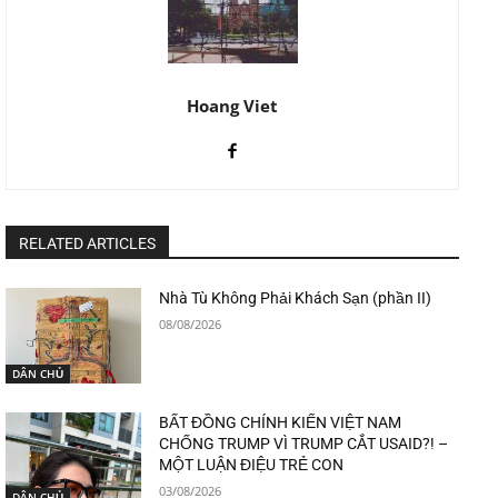
Hoang Viet
RELATED ARTICLES
Nhà Tù Không Phải Khách Sạn (phần II)
08/08/2026
DÂN CHỦ
BẤT ĐỒNG CHÍNH KIẾN VIỆT NAM
CHỐNG TRUMP VÌ TRUMP CẮT USAID?! –
MỘT LUẬN ĐIỆU TRẺ CON
03/08/2026
DÂN CHỦ