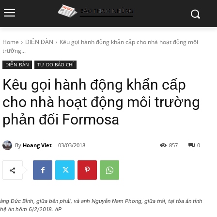
Home
DIỄN ĐÀN
Kêu gọi hành động khẩn cấp cho nhà hoạt động môi
trường...
DIỄN ĐÀN
TỰ DO BÁO CHÍ
Kêu gọi hành động khẩn cấp
cho nhà hoạt động môi trường
phản đối Formosa
By
Hoang Viet
03/03/2018
857
0
àng Đức Bình, giữa bên phải, và anh Nguyễn Nam Phong, giữa trái, tại tòa án tỉnh
hệ An hôm 6/2/2018. AP