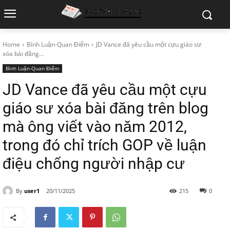
Home
Bình Luận-Quan Điểm
JD Vance đã yêu cầu một cựu giáo sư
xóa bài đăng...
Bình Luận-Quan Điểm
JD Vance đã yêu cầu một cựu
giáo sư xóa bài đăng trên blog
mà ông viết vào năm 2012,
trong đó chỉ trích GOP về luận
điệu chống người nhập cư
By
user1
20/11/2025
215
0