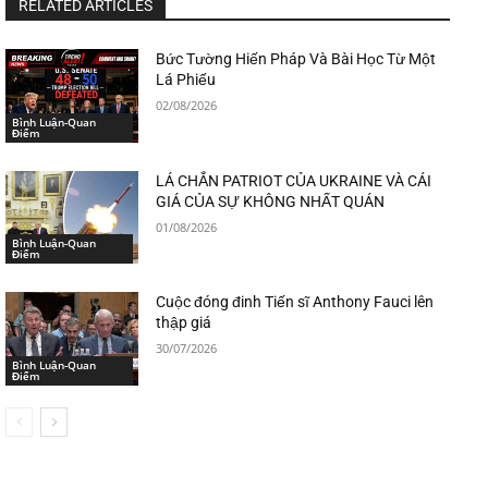
RELATED ARTICLES
Bức Tường Hiến Pháp Và Bài Học Từ Một
Lá Phiếu
02/08/2026
Bình Luận-Quan
Điểm
LÁ CHẮN PATRIOT CỦA UKRAINE VÀ CÁI
GIÁ CỦA SỰ KHÔNG NHẤT QUÁN
01/08/2026
Bình Luận-Quan
Điểm
Cuộc đóng đinh Tiến sĩ Anthony Fauci lên
thập giá
30/07/2026
Bình Luận-Quan
Điểm