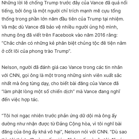
Những lời lẽ chống Trump trước đây của Vance đã quá nổi
tiếng, bởi ông là một người chỉ trích mạnh mẽ cựu tổng
thống trong phần lớn năm đầu tiên của Trump tại nhiệm.
Và mặc dù Vance đã bảo vệ nhiều người ủng hộ mình,
nhưng ông đã viết trên Facebook vào năm 2016 rằng:
“Chắc chắn có những kẻ phân biệt chủng tộc đê tiện nằm
ở cốt lõi của phong trào Trump”.
Nelson, người đã đánh giá cao Vance trong các tin nhắn
với CNN, gọi ông là một trong những sinh viên xuất sắc
nhất mà ông từng dạy, cho biết bài đăng của Vance đã
“làm phật lòng một số chiến dịch” mà Vance đang nghĩ
đến việc hợp tác.
“Tôi hơi ngạc nhiên trước phản ứng dữ dội mà ông ấy
dường như nhận được từ Đảng Cộng hòa, vì tôi nghĩ bài
đăng của ông ấy khá vô hại”, Nelson nói với CNN. “Dù sao