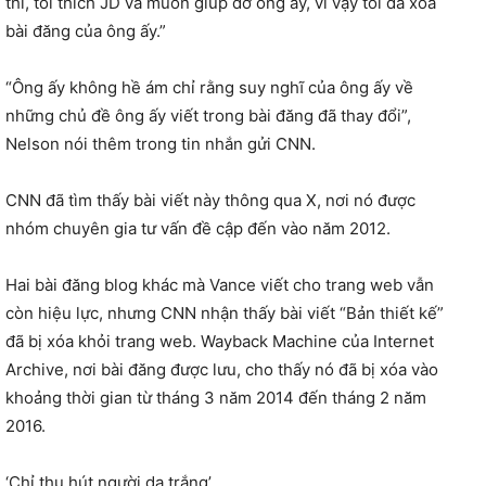
thì, tôi thích JD và muốn giúp đỡ ông ấy, vì vậy tôi đã xóa
bài đăng của ông ấy.”
“Ông ấy không hề ám chỉ rằng suy nghĩ của ông ấy về
những chủ đề ông ấy viết trong bài đăng đã thay đổi”,
Nelson nói thêm trong tin nhắn gửi CNN.
CNN đã tìm thấy bài viết này thông qua X, nơi nó được
nhóm chuyên gia tư vấn đề cập đến vào năm 2012.
Hai bài đăng blog khác mà Vance viết cho trang web vẫn
còn hiệu lực, nhưng CNN nhận thấy bài viết “Bản thiết kế”
đã bị xóa khỏi trang web. Wayback Machine của Internet
Archive, nơi bài đăng được lưu, cho thấy nó đã bị xóa vào
khoảng thời gian từ tháng 3 năm 2014 đến tháng 2 năm
2016.
‘Chỉ thu hút người da trắng’