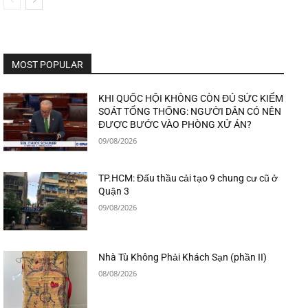
MOST POPULAR
KHI QUỐC HỘI KHÔNG CÒN ĐỦ SỨC KIỂM
SOÁT TỔNG THỐNG: NGƯỜI DÂN CÓ NÊN
ĐƯỢC BƯỚC VÀO PHÒNG XỬ ÁN?
09/08/2026
TP.HCM: Đấu thầu cải tạo 9 chung cư cũ ở
Quận 3
09/08/2026
Nhà Tù Không Phải Khách Sạn (phần II)
08/08/2026