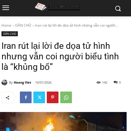
Home
DÂN CHỦ
Iran rút lại lời đe dọa tử hình nhưng vẫn coi người...
DÂN CHỦ
Iran rút lại lời đe dọa tử hình
nhưng vẫn coi người biểu tình
là “khủng bố”
By
Hoang Viet
16/01/2026
142
0