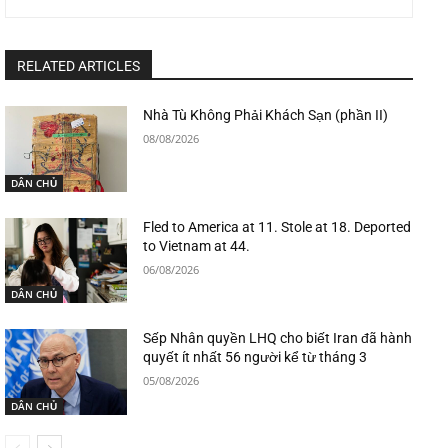
RELATED ARTICLES
Nhà Tù Không Phải Khách Sạn (phần II)
08/08/2026
DÂN CHỦ
Fled to America at 11. Stole at 18. Deported
to Vietnam at 44.
06/08/2026
DÂN CHỦ
Sếp Nhân quyền LHQ cho biết Iran đã hành
quyết ít nhất 56 người kể từ tháng 3
05/08/2026
DÂN CHỦ