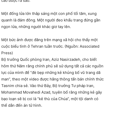
cáo buộc ra sao.
Một đống lửa lớn thắp sáng một con phố tối tăm, xung
quanh là đám đông. Một người đeo khẩu trang đứng gần
ngọn lửa, những người khác giơ tay lên.
Một bức ảnh được đăng trên mạng xã hội cho thấy một
cuộc biểu tình ở Tehran tuần trước. (Nguồn: Associated
Press)
Bộ trưởng Quốc phòng Iran, Aziz Nasirzadeh, cho biết
hôm thứ Năm rằng chính phủ sẽ sử dụng tất cả các nguồn
lực của mình để “đè bẹp những kẻ khủng bố vũ trang dã
man”, theo một video được hãng thông tấn bán chính thức
Tasnim chia sẻ. Vào thứ Bảy, Bộ trưởng Tư pháp Iran,
Mohammad Movahedi Azad, tuyên bố rằng những kẻ gây
bạo loạn sẽ bị coi là “kẻ thù của Chúa”, một tội danh có
thể dẫn đến án tử hình.