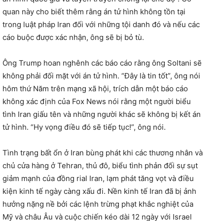
quan này cho biết thêm rằng án tử hình không tồn tại
trong luật pháp Iran đối với những tội danh đó và nếu các
cáo buộc được xác nhận, ông sẽ bị bỏ tù.
Ông Trump hoan nghênh các báo cáo rằng ông Soltani sẽ
không phải đối mặt với án tử hình. “Đây là tin tốt”, ông nói
hôm thứ Năm trên mạng xã hội, trích dẫn một báo cáo
không xác định của Fox News nói rằng một người biểu
tình Iran giấu tên và những người khác sẽ không bị kết án
tử hình. “Hy vọng điều đó sẽ tiếp tục!”, ông nói.
Tình trạng bất ổn ở Iran bùng phát khi các thương nhân và
chủ cửa hàng ở Tehran, thủ đô, biểu tình phản đối sự sụt
giảm mạnh của đồng rial Iran, lạm phát tăng vọt và điều
kiện kinh tế ngày càng xấu đi. Nền kinh tế Iran đã bị ảnh
hưởng nặng nề bởi các lệnh trừng phạt khắc nghiệt của
Mỹ và châu Âu và cuộc chiến kéo dài 12 ngày với Israel