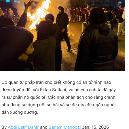
Cơ quan tư pháp Iran cho biết không có án tử hình nào
được tuyên đối với Erfan Soltani, vụ án của anh ta đã gây
ra sự phẫn nộ quốc tế. Các nhà phân tích cho rằng chính
phủ đang sử dụng nỗi sợ hãi và sự đe dọa để ngăn người
dân xuống đường.
By
Abdi Latif Dahir
and
Sanam Mahoozi
Jan. 15, 2026