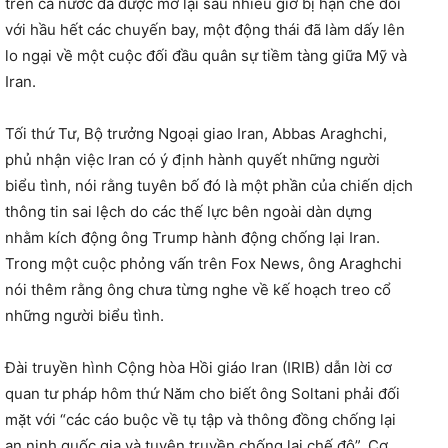
trên cả nước đã được mở lại sau nhiều giờ bị hạn chế đối
với hầu hết các chuyến bay, một động thái đã làm dấy lên
lo ngại về một cuộc đối đầu quân sự tiềm tàng giữa Mỹ và
Iran.
Tối thứ Tư, Bộ trưởng Ngoại giao Iran, Abbas Araghchi,
phủ nhận việc Iran có ý định hành quyết những người
biểu tình, nói rằng tuyên bố đó là một phần của chiến dịch
thông tin sai lệch do các thế lực bên ngoài dàn dựng
nhằm kích động ông Trump hành động chống lại Iran.
Trong một cuộc phỏng vấn trên Fox News, ông Araghchi
nói thêm rằng ông chưa từng nghe về kế hoạch treo cổ
những người biểu tình.
Đài truyền hình Cộng hòa Hồi giáo Iran (IRIB) dẫn lời cơ
quan tư pháp hôm thứ Năm cho biết ông Soltani phải đối
mặt với “các cáo buộc về tụ tập và thông đồng chống lại
an ninh quốc gia và tuyên truyền chống lại chế độ”. Cơ