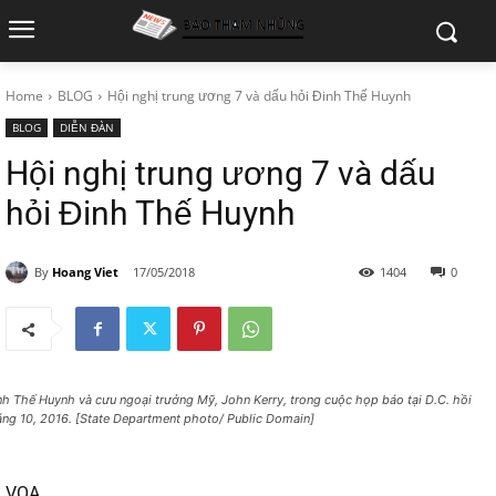
Home
BLOG
Hội nghị trung ương 7 và dấu hỏi Đinh Thế Huynh
BLOG
DIỄN ĐÀN
Hội nghị trung ương 7 và dấu
hỏi Đinh Thế Huynh
By
Hoang Viet
17/05/2018
1404
0
nh Thế Huynh và cưu ngoại trưởng Mỹ, John Kerry, trong cuộc họp báo tại D.C. hồi
áng 10, 2016. [State Department photo/ Public Domain]
VOA