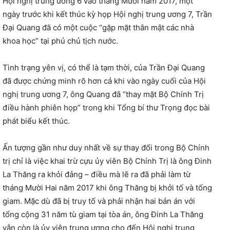
Hội nghị trung ương 6 vào tháng Mười năm 2017, một
ngày trước khi kết thúc kỳ họp Hội nghị trung ương 7, Trần
Đại Quang đã có một cuộc “gặp mặt thân mật các nhà
khoa học” tại phủ chủ tịch nước.
Tình trạng yên vị, có thể là tạm thời, của Trần Đại Quang
đã được chứng minh rõ hơn cả khi vào ngày cuối của Hội
nghị trung ương 7, ông Quang đã “thay mặt Bộ Chính Trị
điều hành phiên họp” trong khi Tổng bí thư Trọng đọc bài
phát biểu kết thúc.
Ấn tượng gần như duy nhất về sự thay đổi trong Bộ Chính
trị chỉ là việc khai trừ cựu ủy viên Bộ Chính Trị là ông Đinh
La Thăng ra khỏi đảng – điều mà lẽ ra đã phải làm từ
tháng Mười Hai năm 2017 khi ông Thăng bị khởi tố và tống
giam. Mặc dù đã bị truy tố và phải nhận hai bản án với
tổng cộng 31 năm tù giam tại tòa án, ông Đinh La Thăng
vẫn còn là ủy viên trung ương cho đến Hội nghị trung