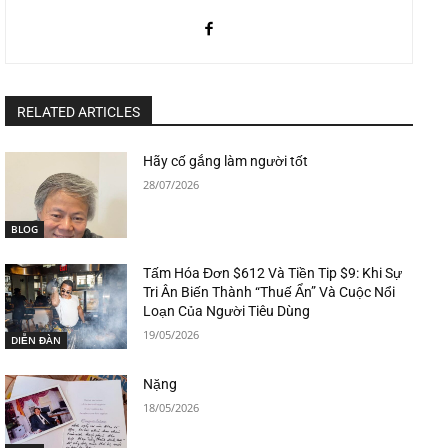
RELATED ARTICLES
Hãy cố gắng làm người tốt
28/07/2026
BLOG
Tấm Hóa Đơn $612 Và Tiền Tip $9: Khi Sự
Tri Ân Biến Thành “Thuế Ẩn” Và Cuộc Nổi
Loạn Của Người Tiêu Dùng
19/05/2026
DIỄN ĐÀN
Nặng
18/05/2026