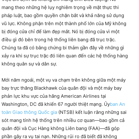
mang theo những hệ lụy nghiêm trọng về mặt thực thi
pháp luật, bao gồm quyền chặn bắt và khả năng sử dụng
vũ lực. Không phận trên một thành phố lớn của Mỹ không
bị đóng cửa chỉ để làm đẹp mắt. Nó bị đóng cửa vì một
điều gì đó bên trong hệ thống liên bang đã trục trặc.
Chúng ta đã có bằng chứng bi thảm gần đây về những gì
xảy ra khi sự trục trặc đó liên quan đến các hệ thống hàng
không quân sự và dân sự.
Mới năm ngoái, một vụ va chạm trên không giữa một máy
bay trực thăng Blackhawk của quân đội và một máy bay
phản lực khu vực của hãng American Airlines tại
Washington, DC đã khiến 67 người thiệt mạng. Ủy
ban An
toàn Giao thông Quốc gia
(NTSB) kết luận rằng những sai
sót mang tính hệ thống trên nhiều cơ quan—bao gồm cả
quân đội và Cục Hàng không Liên bang (FAA)—đã góp
phần gây ra vụ tai nạn. Những rủi ro đã biết đã không