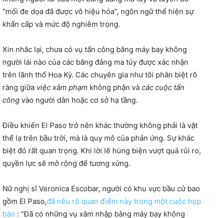
“mối đe dọa đã được vô hiệu hóa”, ngôn ngữ thể hiện sự
khẩn cấp và mức độ nghiêm trọng.
Xin nhắc lại, chưa có vụ tấn công bằng máy bay không
người lái nào của các băng đảng ma túy được xác nhận
trên lãnh thổ Hoa Kỳ. Các chuyên gia như tôi phân biệt rõ
ràng giữa
việc xâm phạm
không phận và
các cuộc tấn
công
vào người dân hoặc cơ sở hạ tầng.
Điều khiến El Paso trở nên khác thường không phải là vật
thể lạ trên bầu trời, mà là quy mô của phản ứng. Sự khác
biệt đó rất quan trọng. Khi lời lẽ hùng biện vượt quá rủi ro,
quyền lực sẽ mở rộng để tương xứng.
Nữ nghị sĩ Veronica Escobar, người có khu vực bầu cử bao
gồm El Paso,
đã nêu rõ quan điểm này trong một cuộc họp
báo
: “Đã có những vụ xâm nhập bằng máy bay không