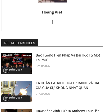
Hoang Viet
RELATED ARTICLES
Bức Tường Hiến Pháp Và Bài Học Từ Một
Lá Phiếu
02/08/2026
Bình Luận-Quan
Điểm
LÁ CHẮN PATRIOT CỦA UKRAINE VÀ CÁI
GIÁ CỦA SỰ KHÔNG NHẤT QUÁN
01/08/2026
Bình Luận-Quan
Điểm
Cuộc đóng đinh Tiến sĩ Anthony Fauci lên