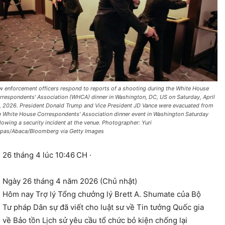
w enforcement officers respond to reports of a shooting during the White House
rrespondents' Association (WHCA) dinner in Washington, DC, US on Saturday, April
, 2026. President Donald Trump and Vice President JD Vance were evacuated from
e White House Correspondents' Association dinner event in Washington Saturday
llowing a security incident at the venue. Photographer: Yuri
ipas/Abaca/Bloomberg via Getty Images
26 tháng 4 lúc 10:46 CH ·
Ngày 26 tháng 4 năm 2026 (Chủ nhật)
Hôm nay Trợ lý Tổng chưởng lý Brett A. Shumate của Bộ
Tư pháp Dân sự đã viết cho luật sư về Tin tưởng Quốc gia
về Bảo tồn Lịch sử yêu cầu tổ chức bỏ kiện chống lại