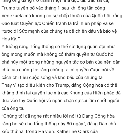
rằng ông đang trở thành một nhà độc tài. Sau tất cả,
Trump tuyên bố vào tháng 1, sau khi ông tấn công
Venezuela mà không có sự chấp thuận của Quốc hội, rằng
Đạo luật Quyền lực Chiến tranh là trái hiến pháp và sẽ
“tước đi Sức mạnh của chúng ta để chiến đấu và bảo vệ
Hoa Kỳ. ”
Ý tưởng rằng Tổng thống có thể sử dụng quân đội như
ông mong muốn mà không có thẩm quyền từ Quốc hội
phá hủy một trong những nguyên tắc cơ bản của nền dân
chủ của chúng ta: rằng chúng ta có quyền được nói về
cách chi tiêu cuộc sống và kho báu của chúng ta.
Thay vì tạo điều kiện cho Trump, đảng Cộng hòa có thể
khẳng định lại quyền lực mà các Khung của Hiến pháp đã
đưa vào tay Quốc hội và ngăn chặn sự sai lầm chết người
của ông ta.
“Chúng tôi đã nghe rất nhiều lời nói từ Đảng Cộng hòa
rằng họ sẽ cho tổng thống này 60 ngày”, đảng Dân chủ
xếp thứ hai trong Hạ viện, Katherine Clark của