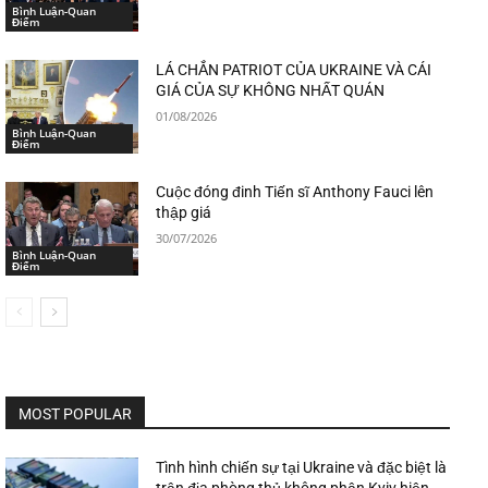
Bình Luận-Quan
Điểm
LÁ CHẮN PATRIOT CỦA UKRAINE VÀ CÁI
GIÁ CỦA SỰ KHÔNG NHẤT QUÁN
01/08/2026
Bình Luận-Quan
Điểm
Cuộc đóng đinh Tiến sĩ Anthony Fauci lên
thập giá
30/07/2026
Bình Luận-Quan
Điểm
MOST POPULAR
Tình hình chiến sự tại Ukraine và đặc biệt là
trận địa phòng thủ không phận Kyiv hiện