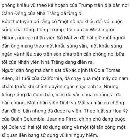
phòng khiêu vũ theo kế hoạch của Trump trên địa bàn nơi
Cánh Đông của Nhà Trắng đã từng ở.
Bức thư tuyên bố rằng có “một nỗ lực khác đối với cuộc
sống của Tổng thống Trump” tối qua tại Washington
Hilton, nơi các nhân viên Sở Mật vụ đã bắt giữ một người
đàn ông mang theo một khẩu súng săn, một khẩu súng
ngắn và nhiều dao trên sàn phía trên căn phòng nơi bữa
tối của Nhân viên Nhà Trắng đang diễn ra.
Người đàn ông mà cảnh sát đã xác định là Cole Tomas
Allen, 31 tuổi của California, đã chạy qua một máy đo nam
châm trước khi chính quyền ngăn chặn anh ta. Những
tiếng súng đã được bắn, mặc dù vẫn chưa rõ ràng ai đã
bắn chúng. Một nhân viên Dịch vụ Mật vụ mặc áo chống
đạn đã bị bắn nhưng đã được ra viện. Theo luật sư Hoa Kỳ
của Quận Columbia, Jeanine Pirro, chính phủ đang buộc
tội Cole với hai tội sử dụng súng và một tội tấn công một
sĩ quan liên bang sử dụng vũ khí nguy hiểm.