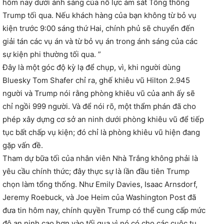
hôm nay dưới ánh sáng của nỗ lực ám sát Tổng thống
Trump tối qua. Nếu khách hàng của bạn không từ bỏ vụ
kiện trước 9:00 sáng thứ Hai, chính phủ sẽ chuyển đến
giải tán các vụ án và từ bỏ vụ án trong ánh sáng của các
sự kiện phi thường tối qua. ”
Đây là một góc độ kỳ lạ để chụp, vì, khi người dùng
Bluesky Tom Shafer chỉ ra, ghế khiêu vũ Hilton 2.945
người và Trump nói rằng phòng khiêu vũ của anh ấy sẽ
chỉ ngồi 999 người. Và để nói rõ, một thẩm phán đã cho
phép xây dựng cơ sở an ninh dưới phòng khiêu vũ để tiếp
tục bất chấp vụ kiện; đó chỉ là phòng khiêu vũ hiện đang
gặp vấn đề.
Tham dự bữa tối của nhân viên Nhà Trắng không phải là
yêu cầu chính thức; đây thực sự là lần đầu tiên Trump
chọn làm tổng thống. Như Emily Davies, Isaac Arnsdorf,
Jeremy Roebuck, và Joe Heim của Washington Post đã
đưa tin hôm nay, chính quyền Trump có thể cung cấp mức
độ an ninh cao hơn vào tối qua vì nó có cho các cuộc tụ