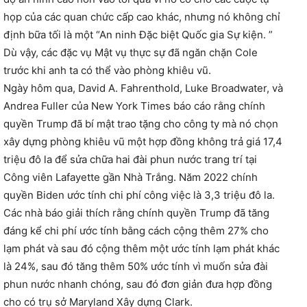
họp của các quan chức cấp cao khác, nhưng nó không chỉ
định bữa tối là một “An ninh Đặc biệt Quốc gia Sự kiện. ”
Dù vậy, các đặc vụ Mật vụ thực sự đã ngăn chặn Cole
trước khi anh ta có thể vào phòng khiêu vũ.
Ngày hôm qua, David A. Fahrenthold, Luke Broadwater, và
Andrea Fuller của New York Times báo cáo rằng chính
quyền Trump đã bí mật trao tặng cho công ty mà nó chọn
xây dựng phòng khiêu vũ một hợp đồng không trả giá 17,4
triệu đô la để sửa chữa hai đài phun nước trang trí tại
Công viên Lafayette gần Nhà Trắng. Năm 2022 chính
quyền Biden ước tính chi phí công việc là 3,3 triệu đô la.
Các nhà báo giải thích rằng chính quyền Trump đã tăng
đáng kể chi phí ước tính bằng cách cộng thêm 27% cho
lạm phát và sau đó cộng thêm một ước tính lạm phát khác
là 24%, sau đó tăng thêm 50% ước tính vì muốn sửa đài
phun nước nhanh chóng, sau đó đơn giản đưa hợp đồng
cho có trụ sở Maryland Xây dựng Clark.