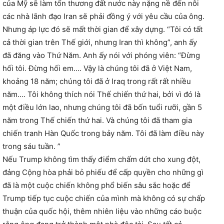
của Mỹ sẽ làm tổn thương đất nước này nặng nề đến nỗi
các nhà lãnh đạo Iran sẽ phải đồng ý với yêu cầu của ông.
Nhưng áp lực đó sẽ mất thời gian để xây dựng. “Tôi có tất
cả thời gian trên Thế giới, nhưng Iran thì không”, anh ấy
đã đăng vào Thứ Năm. Anh ấy nói với phóng viên: “Đừng
hối tôi. Đừng hối em…. Vậy là chúng tôi đã ở Việt Nam,
khoảng 18 năm; chúng tôi đã ở Iraq trong rất rất nhiều
năm…. Tôi không thích nói Thế chiến thứ hai, bởi vì đó là
một điều lớn lao, nhưng chúng tôi đã bốn tuổi rưỡi, gần 5
năm trong Thế chiến thứ hai. Và chúng tôi đã tham gia
chiến tranh Hàn Quốc trong bảy năm. Tôi đã làm điều này
trong sáu tuần. ”
Nếu Trump không tìm thấy điểm chấm dứt cho xung đột,
đảng Cộng hòa phải bỏ phiếu để cấp quyền cho những gì
đã là một cuộc chiến không phổ biến sâu sắc hoặc để
Trump tiếp tục cuộc chiến của mình mà không có sự chấp
thuận của quốc hội, thêm nhiên liệu vào những cáo buộc