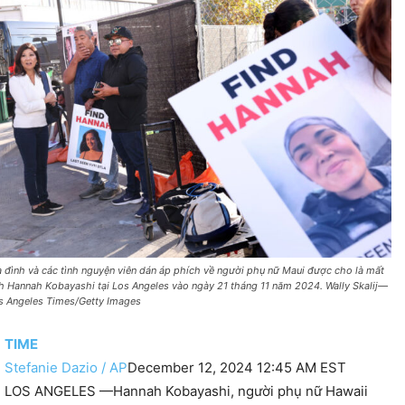
a đình và các tình nguyện viên dán áp phích về người phụ nữ Maui được cho là mất
ch Hannah Kobayashi tại Los Angeles vào ngày 21 tháng 11 năm 2024. Wally Skalij—
s Angeles Times/Getty Images
TIME
Stefanie Dazio / AP
December 12, 2024 12:45 AM EST
LOS ANGELES —Hannah Kobayashi, người phụ nữ Hawaii