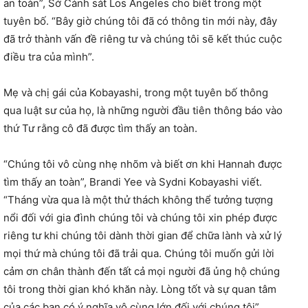
an toàn”, Sở Cảnh sát Los Angeles cho biết trong một
tuyên bố. “Bây giờ chúng tôi đã có thông tin mới này, đây
đã trở thành vấn đề riêng tư và chúng tôi sẽ kết thúc cuộc
điều tra của mình”.
Mẹ và chị gái của Kobayashi, trong một tuyên bố thông
qua luật sư của họ, là những người đầu tiên thông báo vào
thứ Tư rằng cô đã được tìm thấy an toàn.
“Chúng tôi vô cùng nhẹ nhõm và biết ơn khi Hannah được
tìm thấy an toàn”, Brandi Yee và Sydni Kobayashi viết.
“Tháng vừa qua là một thử thách không thể tưởng tượng
nổi đối với gia đình chúng tôi và chúng tôi xin phép được
riêng tư khi chúng tôi dành thời gian để chữa lành và xử lý
mọi thứ mà chúng tôi đã trải qua. Chúng tôi muốn gửi lời
cảm ơn chân thành đến tất cả mọi người đã ủng hộ chúng
tôi trong thời gian khó khăn này. Lòng tốt và sự quan tâm
của các bạn có ý nghĩa vô cùng lớn đối với chúng tôi”.