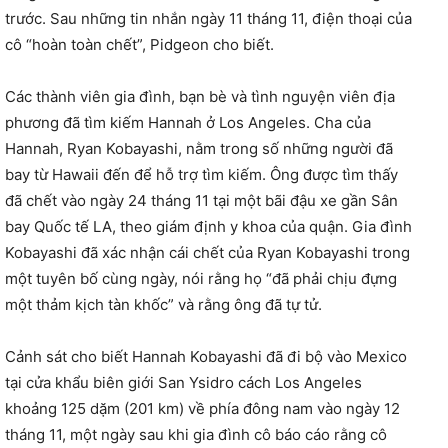
trước. Sau những tin nhắn ngày 11 tháng 11, điện thoại của
cô “hoàn toàn chết”, Pidgeon cho biết.
Các thành viên gia đình, bạn bè và tình nguyện viên địa
phương đã tìm kiếm Hannah ở Los Angeles. Cha của
Hannah, Ryan Kobayashi, nằm trong số những người đã
bay từ Hawaii đến để hỗ trợ tìm kiếm. Ông được tìm thấy
đã chết vào ngày 24 tháng 11 tại một bãi đậu xe gần Sân
bay Quốc tế LA, theo giám định y khoa của quận. Gia đình
Kobayashi đã xác nhận cái chết của Ryan Kobayashi trong
một tuyên bố cùng ngày, nói rằng họ “đã phải chịu đựng
một thảm kịch tàn khốc” và rằng ông đã tự tử.
Cảnh sát cho biết Hannah Kobayashi đã đi bộ vào Mexico
tại cửa khẩu biên giới San Ysidro cách Los Angeles
khoảng 125 dặm (201 km) về phía đông nam vào ngày 12
tháng 11, một ngày sau khi gia đình cô báo cáo rằng cô