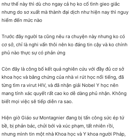
như thế này thì dù cho ngay cả họ ko cố tình gieo giắc
nhưng do sơ xuất mà thành đại dịch như hiện nay thì nguy
hiểm đến mức nào
Trước đây người ta cũng nêu ra chuyện này nhưng ko có
cơ sở, chỉ là nghi vấn thôi nên ko đáng tin cậy và ko chính
phủ nào thực sự có phản ứng
Còn đây là công bố kết quả nghiên cứu với đầy đủ cơ sở
khoa học và bằng chứng của nhà vi rút học nổi tiếng, đã
từng tìm ra virut HIV, và đã nhận giải Nobel Y học nên
mang tính xác quyết rất cao ko dễ dàng phủ nhận. Không
biết mọi việc sẽ tiếp diễn ra sao.
Hiện giờ Giáo sư Montagnier đang bị tấn công sức ép tứ
bề, bị phản bác, chửi bới và xúc phạm, tất nhiên rồi,
nhưng mình tin một nhà Khoa học và Y khoa người Pháp,