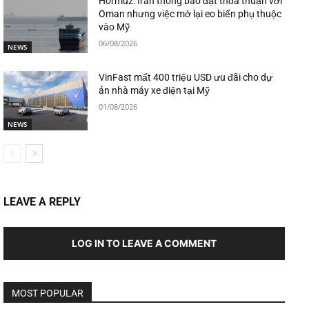
Hormuz: Iran thông báo đạt thỏa thuận với
Oman nhưng việc mở lại eo biển phụ thuộc
vào Mỹ
06/08/2026
NEWS
VinFast mất 400 triệu USD ưu đãi cho dự
án nhà máy xe điện tại Mỹ
01/08/2026
NEWS
LEAVE A REPLY
LOG IN TO LEAVE A COMMENT
MOST POPULAR