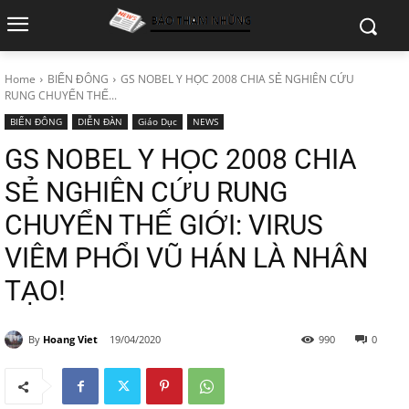
Home
BIỂN ĐÔNG
GS NOBEL Y HỌC 2008 CHIA SẺ NGHIÊN CỨU
RUNG CHUYỂN THẾ...
BIỂN ĐÔNG
DIỄN ĐÀN
Giáo Dục
NEWS
GS NOBEL Y HỌC 2008 CHIA
SẺ NGHIÊN CỨU RUNG
CHUYỂN THẾ GIỚI: VIRUS
VIÊM PHỔI VŨ HÁN LÀ NHÂN
TẠO!
By
Hoang Viet
19/04/2020
990
0