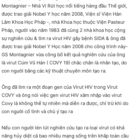
Montagnier – Nhà Vi Rút học nổi tiếng hàng đầu Thế giới,
được trao giải Nobel Y học năm 2008, Viện sĩ Viện Hàn
Lâm Khoa Học Pháp -, nhà Khoa học thuộc Viện Pasteur
Pháp, người vào năm 1983 đã cùng 2 nhà khoa học cộng
sự nghiên cứu & tìm ra virut HIV gây bệnh SIDA & ông đã
được trao giải Nobel Y Học năm 2008 cho công trình này-
GS Montagnier vừa công bố kết quả nghiên cứu của ông
là virut Cúm Vũ Hán ( COVY 19) chắc chắn là nhân tạo, do
con người bằng các kỹ thuật chuyên môn tạo ra.
Ông đã tìm ra một đoạn gen của Virut HIV trong Virut
COVY và ông nói việc gen virut HIV xâm nhập vào virut
Covy là không thể tự nhiên mà diễn ra được, chỉ trừ khi do
con người cố tình và chủ ý tạo ra
Nếu con người lén lút nghiên cứu tạo ra loại virut có khả
năng hủy diệt cả bao nhiêu mạng sống trên khắp toàn cầu