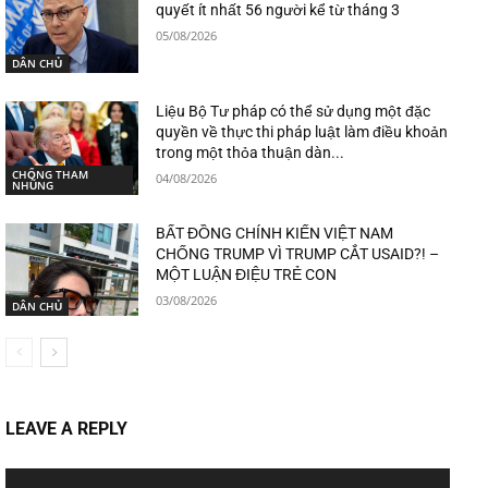
quyết ít nhất 56 người kể từ tháng 3
05/08/2026
DÂN CHỦ
Liệu Bộ Tư pháp có thể sử dụng một đặc
quyền về thực thi pháp luật làm điều khoản
trong một thỏa thuận dàn...
CHỐNG THAM
04/08/2026
NHŨNG
BẤT ĐỒNG CHÍNH KIẾN VIỆT NAM
CHỐNG TRUMP VÌ TRUMP CẮT USAID?! –
MỘT LUẬN ĐIỆU TRẺ CON
03/08/2026
DÂN CHỦ
LEAVE A REPLY