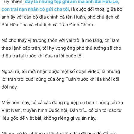
Tuy nhiên,
đây là những tệp ghi âm mà anh Bùi Hữu Lê,
con trai nạn nhân có gửi cho tôi
, là cuộc đối thoại giữa bố
anh ấy với cán bộ địa chính xã tên Huấn, phó chủ tịch xã
Bùi Hữu Tha và chủ tịch xã Trần Đình Chình.
Nó cho thấy vị trưởng thôn với vai trò là mõ làng, chỉ làm
theo lệnh cấp trên, tôi hy vọng ông phó thủ tướng sẽ cho
điều tra lại trước khi đưa ra lời buộc tội.
Ngoài ra, tôi mới nhận được một số đoạn video, là những
lời trăn trối cuối cùng của ông Tuân trước khi lìa khỏi cõi
đời này.
Mấy hôm nay, có cả các đồng nghiệp cũ bên Thông tấn xã
Việt Nam, truyền hình Quốc hội, Dân trí… có xin tôi các tư
liệu gốc để viết bài, không riêng gì vụ án này.
Nhưng có lẽ, những gì tôi đưa lên đây đã quá đủ để các