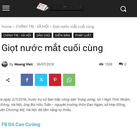
Home
CHÍNH TRỊ - XÃ HỘI
Giọt nước mắt cuối cùng
CHÍNH TRỊ - XÃ HỘI
DÂN CHỦ
DIỄN ĐÀN
PHÁP LUẬT
Giọt nước mắt cuối cùng
By
Hoang Viet
06/07/2018
1508
0
ưa ngày 2/7/2018, trước trụ sở Ban tiếp công dân Trung ương, số 1 Ngô Thời Nhậm,
 Đông, Hà Nội, ông Bùi Hữu Tuân – nguyên trưởng thôn Đạo Ngạn, xã Hợp Đồng,
yện Chương Mỹ, Hà Nội đã tẩm xăng tự thiêu.
FB Đỗ Cao Cường