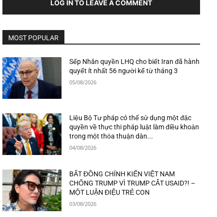
LOG IN TO LEAVE A COMMENT
MOST POPULAR
Sếp Nhân quyền LHQ cho biết Iran đã hành
quyết ít nhất 56 người kể từ tháng 3
05/08/2026
Liệu Bộ Tư pháp có thể sử dụng một đặc
quyền về thực thi pháp luật làm điều khoản
trong một thỏa thuận dàn...
04/08/2026
BẤT ĐỒNG CHÍNH KIẾN VIỆT NAM
CHỐNG TRUMP VÌ TRUMP CẮT USAID?! –
MỘT LUẬN ĐIỆU TRẺ CON
03/08/2026