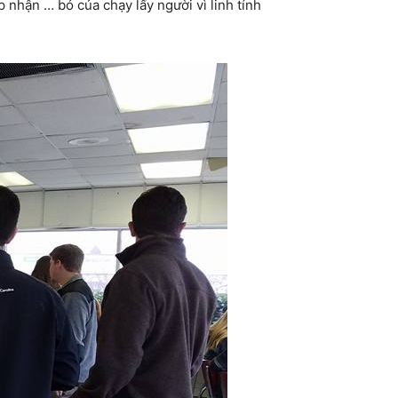
 nhận … bỏ của chạy lấy người vì linh tính