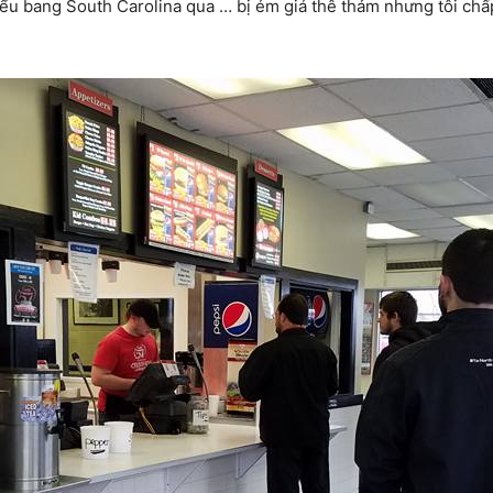
iểu bang South Carolina qua … bị ém giá thê thảm nhưng tôi chấp