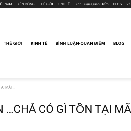
IỆT NAM
BIỂN ĐÔNG
THẾ GIỚI
KINH TẾ
Bình Luận-Quan Điểm
BLOG
Về
THẾ GIỚI
KINH TẾ
BÌNH LUẬN-QUAN ĐIỂM
BLOG
ẠI MÃI …
 …CHẢ CÓ GÌ TỒN TẠI MÃ