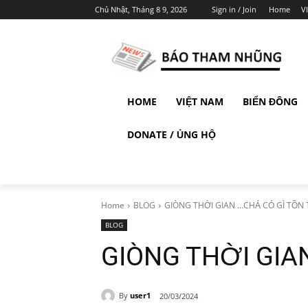
Chủ Nhật, Tháng 8 9, 2026
Sign in / Join
Home
V
HOME
VIỆT NAM
BIỂN ĐÔNG
DONATE / ỦNG HỘ
Home
BLOG
GIÒNG THỜI GIAN …CHẢ CÓ GÌ TỒN T
BLOG
GIÒNG THỜI GIAN
By
user1
20/03/2024