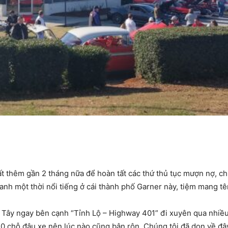
ất thêm gần 2 tháng nữa để hoàn tất các thứ thủ tục mượn nợ, c
anh một thời nổi tiếng ở cái thành phố Garner này, tiệm mang tê
Tây ngay bên cạnh “Tỉnh Lộ – Highway 401” đi xuyên qua nhiều
 70 chỗ đậu xe nên lúc nào cũng bận rộn. Chúng tôi đã dọn về đâ