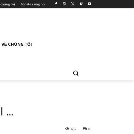
 chúng tôi
Donate / ủng hộ
VỀ CHÚNG TÔI
I …
457
0