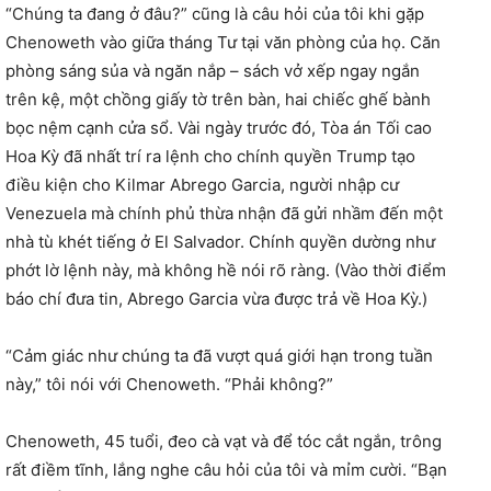
“Chúng ta đang ở đâu?” cũng là câu hỏi của tôi khi gặp
Chenoweth vào giữa tháng Tư tại văn phòng của họ. Căn
phòng sáng sủa và ngăn nắp – sách vở xếp ngay ngắn
trên kệ, một chồng giấy tờ trên bàn, hai chiếc ghế bành
bọc nệm cạnh cửa sổ. Vài ngày trước đó, Tòa án Tối cao
Hoa Kỳ đã nhất trí ra lệnh cho chính quyền Trump tạo
điều kiện cho Kilmar Abrego Garcia, người nhập cư
Venezuela mà chính phủ thừa nhận đã gửi nhầm đến một
nhà tù khét tiếng ở El Salvador. Chính quyền dường như
phớt lờ lệnh này, mà không hề nói rõ ràng. (Vào thời điểm
báo chí đưa tin, Abrego Garcia vừa được trả về Hoa Kỳ.)
“Cảm giác như chúng ta đã vượt quá giới hạn trong tuần
này,” tôi nói với Chenoweth. “Phải không?”
Chenoweth, 45 tuổi, đeo cà vạt và để tóc cắt ngắn, trông
rất điềm tĩnh, lắng nghe câu hỏi của tôi và mỉm cười. “Bạn