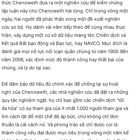
thức Chenoweth đưa ra một nghiên cứu để kiểm chứng
lập luận này cho Chenoweth hài lòng. Chỉ trong vòng một
ngày, hai người đã phác thảo xong một đề xuất nghiên
cứu sơ bộ. Họ dành vài năm tiếp theo để cùng nhau thực
hiện, xây dựng một cơ sở dữ liệu mang tên Chiến dịch và
Kết quả Bất bạo động và Bạo lực, hay NAVCO. Mục đích là
đánh giá mọi nỗ lực nổi loạn quần chúng từ năm 1900 đến
năm 2006, xác định mức độ thành công hay thất bại của
chúng, và lý do tại sao.
Để đảm bảo dữ liệu đủ chính xác để chống lại sự hoài
nghi của Chenoweth, các nhà nghiên cứu đã đặt ra những
quy tắc nghiêm ngặt: họ chỉ bao gồm các chiến dịch “tối
đa hóa” có sự tham gia của ít nhất 1.000 người tham gia và
tìm cách lật đổ một chế độ áp bức, chứ không chỉ đơn
thuần là cải cách nó. Và phong trào sẽ chỉ được coi là
thành công nếu đạt được mục tiêu trong vòng một năm kể