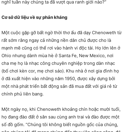
nghĩ tuần này chúng ta đã vượt qua ranh giới nào?”
Cơ sở dữ liệu về sự phản kháng
Một cuộc gặp gỡ bất ngờ thời thơ ấu đã dạy Chenoweth từ
rất sớm rằng ngay cả những nền dân chủ được cho là
mạnh mẽ cũng có thể rơi vào hành vi độc tài. Họ lớn lên ở
Ohio nhưng dành mùa hè ở Santa Fe, New Mexico, nơi
cha mẹ họ là nhạc công chuyên nghiệp trong dàn nhạc
(bố chơi kèn cor, mẹ chơi sáo). Khu nhà ở nơi gia đình họ
ở đã xuất hiện vào những năm 1950, được xây dựng bởi
một nhà phát triển bất động sản đã mua đất với giá rẻ từ
chính phủ liên bang.
Một ngày nọ, khi Chenoweth khoảng chín hoặc mười tuổi,
họ đang đào đất ở sân sau cùng anh trai và đào được một
số đồ gốm. “Chúng tôi không biết nguồn gốc của chúng,