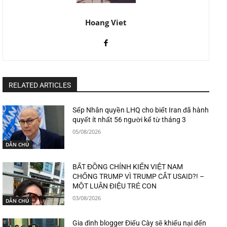
Hoang Viet
RELATED ARTICLES
Sếp Nhân quyền LHQ cho biết Iran đã hành
quyết ít nhất 56 người kể từ tháng 3
05/08/2026
DÂN CHỦ
BẤT ĐỒNG CHÍNH KIẾN VIỆT NAM
CHỐNG TRUMP VÌ TRUMP CẮT USAID?! –
MỘT LUẬN ĐIỆU TRẺ CON
03/08/2026
DÂN CHỦ
Gia đình blogger Điếu Cày sẽ khiếu nại đến