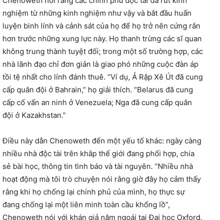
Chenoweth nói rằng các chính phủ độc tài đã rút kinh
nghiệm từ những kinh nghiệm như vậy và bắt đầu huấn
luyện binh lính và cảnh sát của họ để họ trở nên cứng rắn
hơn trước những xung lực này. Họ thanh trừng các sĩ quan
không trung thành tuyệt đối; trong một số trường hợp, các
nhà lãnh đạo chỉ đơn giản là giao phó những cuộc đàn áp
tồi tệ nhất cho lính đánh thuê. “Ví dụ, Ả Rập Xê Út đã cung
cấp quân đội ở Bahrain,” họ giải thích. “Belarus đã cung
cấp cố vấn an ninh ở Venezuela; Nga đã cung cấp quân
đội ở Kazakhstan.”
Điều này dẫn Chenoweth đến một yếu tố khác: ngày càng
nhiều nhà độc tài trên khắp thế giới đang phối hợp, chia
sẻ bài học, thông tin tình báo và tài nguyên. “Nhiều nhà
hoạt động mà tôi trò chuyện nói rằng giờ đây họ cảm thấy
rằng khi họ chống lại chính phủ của mình, họ thực sự
đang chống lại một liên minh toàn cầu khổng lồ”,
Chenoweth nói với khán giả năm ngoái tại Đại học Oxford.