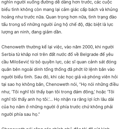
nghìn người xuống đường dễ dàng hơn trước, các cuộc
biểu tình không còn mang lại cảm giác cấp bách và khủng
hoảng như trước nữa. Quan trọng hơn nữa, tình trạng đào
tẩu trong số những người ủng hộ chế độ, đặc biệt là lực
lượng an ninh, đang giảm dần.
Chenoweth thường kể lại việc, vào năm 2000, khi người
Serbia từ khắp nơi trên đất nước đổ về Belgrade để yêu
cầu Milošević từ bỏ quyền lực, các sĩ quan cảnh sát đóng
quân bên ngoài dinh tổng thống đã phớt lờ lệnh bắn vào
người biểu tình. Sau đó, khi các học giả và phóng viên hỏi
tại sao họ không bắn, Chenoweth nói, “Họ nói những điều
như, ‘Tôi nghĩ tôi thấy bạn tôi trong đám đông,’ hoặc ‘Tôi
nghĩ tôi thấy anh họ tôi.’… Họ nhận ra rằng lợi ích lâu dài
của họ nằm ở những người ở phía trước chứ không phải
người phía sau họ.”