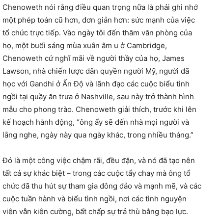
Chenoweth nói rằng điều quan trọng nữa là phải ghi nhớ
một phép toán cũ hơn, đơn giản hơn: sức mạnh của việc
tổ chức trực tiếp. Vào ngày tôi đến thăm văn phòng của
họ, một buổi sáng mùa xuân âm u ở Cambridge,
Chenoweth cứ nghĩ mãi về người thầy của họ, James
Lawson, nhà chiến lược dân quyền người Mỹ, người đã
học với Gandhi ở Ấn Độ và lãnh đạo các cuộc biểu tình
ngồi tại quầy ăn trưa ở Nashville, sau này trở thành hình
mẫu cho phong trào. Chenoweth giải thích, trước khi lên
kế hoạch hành động, “ông ấy sẽ đến nhà mọi người và
lắng nghe, ngày này qua ngày khác, trong nhiều tháng.”
Đó là một công việc chậm rãi, đều đặn, và nó đã tạo nên
tất cả sự khác biệt – trong các cuộc tẩy chay mà ông tổ
chức đã thu hút sự tham gia đông đảo và mạnh mẽ, và các
cuộc tuần hành và biểu tình ngồi, nơi các tình nguyện
viên vẫn kiên cường, bất chấp sự trả thù bằng bạo lực.