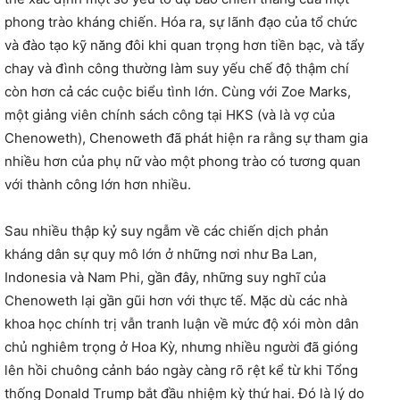
phong trào kháng chiến. Hóa ra, sự lãnh đạo của tổ chức
và đào tạo kỹ năng đôi khi quan trọng hơn tiền bạc, và tẩy
chay và đình công thường làm suy yếu chế độ thậm chí
còn hơn cả các cuộc biểu tình lớn. Cùng với Zoe Marks,
một giảng viên chính sách công tại HKS (và là vợ của
Chenoweth), Chenoweth đã phát hiện ra rằng sự tham gia
nhiều hơn của phụ nữ vào một phong trào có tương quan
với thành công lớn hơn nhiều.
Sau nhiều thập kỷ suy ngẫm về các chiến dịch phản
kháng dân sự quy mô lớn ở những nơi như Ba Lan,
Indonesia và Nam Phi, gần đây, những suy nghĩ của
Chenoweth lại gần gũi hơn với thực tế. Mặc dù các nhà
khoa học chính trị vẫn tranh luận về mức độ xói mòn dân
chủ nghiêm trọng ở Hoa Kỳ, nhưng nhiều người đã gióng
lên hồi chuông cảnh báo ngày càng rõ rệt kể từ khi Tổng
thống Donald Trump bắt đầu nhiệm kỳ thứ hai. Đó là lý do