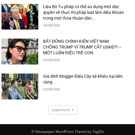
Liệu Bộ Tư pháp có thể sử dụng một đặc
quyền về thực thi pháp luật làm điều khoản
trong một thỏa thuận dàn...
04/08/2026
BẤT ĐỒNG CHÍNH KIẾN VIỆT NAM
CHỐNG TRUMP VÌ TRUMP CẮT USAID?! –
MỘT LUẬN ĐIỆU TRẺ CON
03/08/2026
Gia đình blogger Điếu Cày sẽ khiếu nại đến
cùng
03/08/2026
Load more
© Newspaper WordPress Theme by TagDiv