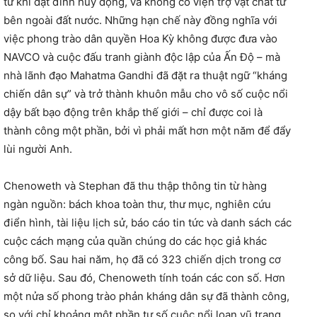
từ khi đạt đỉnh huy động, và không có viện trợ vật chất từ
bên ngoài đất nước. Những hạn chế này đồng nghĩa với
việc phong trào dân quyền Hoa Kỳ không được đưa vào
NAVCO và cuộc đấu tranh giành độc lập của Ấn Độ – mà
nhà lãnh đạo Mahatma Gandhi đã đặt ra thuật ngữ “kháng
chiến dân sự” và trở thành khuôn mẫu cho vô số cuộc nổi
dậy bất bạo động trên khắp thế giới – chỉ được coi là
thành công một phần, bởi vì phải mất hơn một năm để đẩy
lùi người Anh.
Chenoweth và Stephan đã thu thập thông tin từ hàng
ngàn nguồn: bách khoa toàn thư, thư mục, nghiên cứu
điển hình, tài liệu lịch sử, báo cáo tin tức và danh sách các
cuộc cách mạng của quần chúng do các học giả khác
công bố. Sau hai năm, họ đã có 323 chiến dịch trong cơ
sở dữ liệu. Sau đó, Chenoweth tính toán các con số. Hơn
một nửa số phong trào phản kháng dân sự đã thành công,
so với chỉ khoảng một phần tư số cuộc nổi loạn vũ trang.