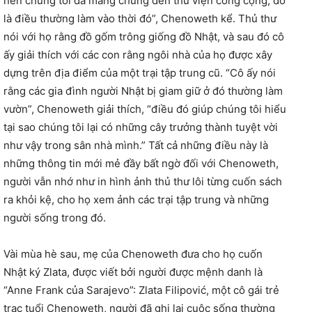
nên chúng tôi đã mang chúng đến thư viện công cộng, đó
là điều thường làm vào thời đó”, Chenoweth kể. Thủ thư
nói với họ rằng đồ gốm trông giống đồ Nhật, và sau đó cô
ấy giải thích với các con rằng ngôi nhà của họ được xây
dựng trên địa điểm của một trại tập trung cũ. “Cô ấy nói
rằng các gia đình người Nhật bị giam giữ ở đó thường làm
vườn”, Chenoweth giải thích, “điều đó giúp chúng tôi hiểu
tại sao chúng tôi lại có những cây trưởng thành tuyệt vời
như vậy trong sân nhà mình.” Tất cả những điều này là
những thông tin mới mẻ đầy bất ngờ đối với Chenoweth,
người vẫn nhớ như in hình ảnh thủ thư lôi từng cuốn sách
ra khỏi kệ, cho họ xem ảnh các trại tập trung và những
người sống trong đó.
Vài mùa hè sau, mẹ của Chenoweth đưa cho họ cuốn
Nhật ký Zlata, được viết bởi người được mệnh danh là
“Anne Frank của Sarajevo”: Zlata Filipović, một cô gái trẻ
trạc tuổi Chenoweth, người đã ghi lại cuộc sống thường