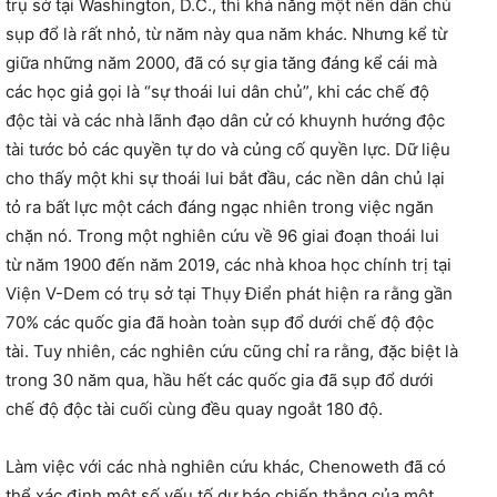
trụ sở tại Washington, D.C., thì khả năng một nền dân chủ
sụp đổ là rất nhỏ, từ năm này qua năm khác. Nhưng kể từ
giữa những năm 2000, đã có sự gia tăng đáng kể cái mà
các học giả gọi là “sự thoái lui dân chủ”, khi các chế độ
độc tài và các nhà lãnh đạo dân cử có khuynh hướng độc
tài tước bỏ các quyền tự do và củng cố quyền lực. Dữ liệu
cho thấy một khi sự thoái lui bắt đầu, các nền dân chủ lại
tỏ ra bất lực một cách đáng ngạc nhiên trong việc ngăn
chặn nó. Trong một nghiên cứu về 96 giai đoạn thoái lui
từ năm 1900 đến năm 2019, các nhà khoa học chính trị tại
Viện V-Dem có trụ sở tại Thụy Điển phát hiện ra rằng gần
70% các quốc gia đã hoàn toàn sụp đổ dưới chế độ độc
tài. Tuy nhiên, các nghiên cứu cũng chỉ ra rằng, đặc biệt là
trong 30 năm qua, hầu hết các quốc gia đã sụp đổ dưới
chế độ độc tài cuối cùng đều quay ngoắt 180 độ.
Làm việc với các nhà nghiên cứu khác, Chenoweth đã có
thể xác định một số yếu tố dự báo chiến thắng của một