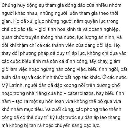
Chúng huy động sự tham gia đông đảo của nhiều nhóm
người khác nhau, những người luôn tham gia theo thời
gian. Họ đã xúi giục những người nắm quyền lực trong
chế độ đào tẩu – giới tinh hoa kinh tế và doanh nghiệp,
quan chức truyền thông nhà nước, lực lượng an ninh, và
đôi khi thậm chí cả các thành viên của đảng đối lập. Họ
thay đổi phương pháp để duy trì áp lực, không chỉ dựa vào
các cuộc biểu tình mà còn cả đình công, tẩy chay, giảm
giờ làm việc hoặc ngừng hẳn công việc, biểu tình ngồi, bất
tuân dân sự và các hình thức bất hợp tác khác. Ở các nước
Mỹ Latinh, người dân đã đập xoong nồi trên đường phố
hoặc trong nhà riêng của họ – cacerolazos, hay biểu tình
hầm – tạo ra một sự hỗn loạn vừa không thể bỏ qua vừa
khó nhắm mục tiêu. Và cuối cùng, các phong trào thành
công đã có thể duy trì kỷ luật trước sự đàn áp leo thang
mà không bị tan rã hoặc chuyển sang bạo lực.