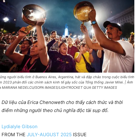
ững người biểu tình ở Buenos Aires, Argentina, hát và đập chảo trong cuộc biểu tình
m 2023 phản đối các chính sách kinh tế gây sốc của Tổng thống Javier Milei. | Ảnh
a MARIANA NEDELCU/SOPA IMAGES/LIGHTROCKET QUA GETTY IMAGES
Dữ liệu của Erica Chenoweth cho thấy cách thức và thời
điểm những người theo chủ nghĩa độc tài sụp đổ.
Lydialyle Gibson
FROM THE
JULY-AUGUST 2025
ISSUE