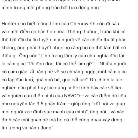
mình trong một phong trào bất bạo động hơn.”
Hunter cho biết, công trình của Chenoweth còn đi sâu
vào một điều cơ bản hơn nữa. Thông thường, trước khi có
thể bắt đầu huấn luyện mọi người về các chiến thuật phản
kháng, ông phải thuyết phục họ rằng họ có thể làm bất cứ
điều gì. Ông nói: “Tình trạng tâm lý của chủ nghĩa độc tài
là cảm giác ‘Tôi đơn độc, tôi có thể làm gì?’”. “Nhiều người
có cảm giác rất nặng nề về sự choáng ngợp, một cảm giác
cô lập đau khổ, quá nhỏ bé, quá bất lực”. Đó chính là lúc
nghiên cứu phát huy tác dụng. Việc trình bày các số liệu
và nghiên cứu điển hình của NAVCO—và các điểm dữ liệu
như nguyên tắc 3,5 phần trăm—giúp ông “kết nối và giúp
mọi người xác định sức mạnh của mình”, ông nói, “và xác
định các mối quan hệ mà họ có thể cùng nhau xây dựng,
tin tưởng và hành động”.