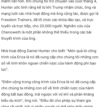
mãnh liệt hơn. Khi chúng tôi trò chuyện vào cuối tháng 4,
Hunter ước tính rằng kể từ khi Trump nhậm chức, ông và
mạng lưới các nhà hoạt động mà ông cộng tác, được gọi là
Freedom Trainers, đã tổ chức các khóa đào tạo, cả trực
tuyến và trực tiếp, cho 20.000 người. Nghiên cứu của
Chenoweth là một phần không thể thiếu trong các bài
thuyết trình của ông.
Nhà hoạt động Daniel Hunter cho biết: “Món quà từ công
trình của Erica là nó đã cung cấp cho chúng tôi những con
số về tính khôn ngoan chiến lược của hành động phi bạo
lực”.
“Điểm cộng trong công trình của Erica là nó đã cung cấp
cho chúng ta những con số về tính chiến lược của hành
động bất bạo động, trái ngược với vũ khí và phản kháng
kiểu du kích”, ông nói. “Điều đó cho phép sự tham gia
rộng rãi nhất, bởi vì nhiều người có thể nhìn thấy chính