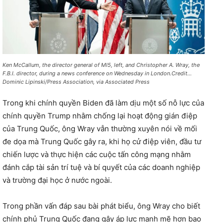
Ken McCallum, the director general of MI5, left, and Christopher A. Wray, the
F.B.I. director, during a news conference on Wednesday in London.Credit…
Dominic Lipinski/Press Association, via Associated Press
Trong khi chính quyền Biden đã làm dịu một số nỗ lực của
chính quyền Trump nhằm chống lại hoạt động gián điệp
của Trung Quốc, ông Wray vẫn thường xuyên nói về mối
đe dọa mà Trung Quốc gây ra, khi họ cử điệp viên, đầu tư
chiến lược và thực hiện các cuộc tấn công mạng nhằm
đánh cắp tài sản trí tuệ và bí quyết của các doanh nghiệp
và trường đại học ở nước ngoài.
Trong phần vấn đáp sau bài phát biểu, ông Wray cho biết
chính phủ Trung Quốc đang gây áp lực mạnh mẽ hơn bao