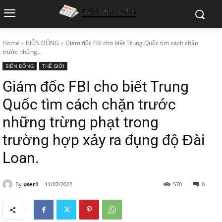
Home
BIỂN ĐÔNG
Giám đốc FBI cho biết Trung Quốc tìm cách chặn
trước những...
BIỂN ĐÔNG
THẾ GIỚI
Giám đốc FBI cho biết Trung
Quốc tìm cách chặn trước
những trừng phạt trong
trường hợp xảy ra đụng độ Đài
Loan.
By
user1
11/07/2022
570
0