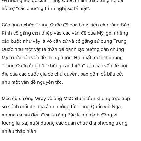
về những nỗ lực của Trung Quốc nhằm thao túng họ để
hỗ trợ “các chương trình nghị sự bí mật”.
Các quan chức Trung Quốc đã bác bỏ ý kiến ​​cho rằng Bắc
Kinh cố gắng can thiệp vào các vấn đề của Mỹ, gọi những
cáo buộc như vậy là vô căn cứ và cố gắng sử dụng Trung
Quốc như một vật tế thần để đánh lạc hướng dân chúng
Mỹ trước các vấn đề trong nước. Họ nhất mực cho rằng
Trung Quốc ủng hộ “không can thiệp” vào các vấn đề nội
địa của các quốc gia có chủ quyền, bao gồm cả bầu cử,
như một vấn đề nguyên tắc.
Mặc dù cả ông Wray và ông McCallum đều không trực tiếp
so sánh mối đe dọa ảnh hưởng từ Trung Quốc với Nga,
nhưng cả hai đều đưa ra rằng Bắc Kinh hành động vì
tương lai xa, nuôi dưỡng các quan chức địa phương trong
nhiều thập niên.