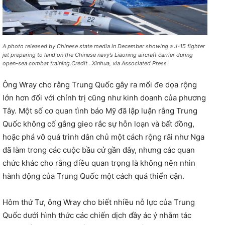
A photo released by Chinese state media in December showing a J-15 fighter
jet preparing to land on the Chinese navy’s Liaoning aircraft carrier during
open-sea combat training.Credit…Xinhua, via Associated Press
Ông Wray cho rằng Trung Quốc gây ra mối đe dọa rộng
lớn hơn đối với chính trị cũng như kinh doanh của phương
Tây. Một số cơ quan tình báo Mỹ đã lập luận rằng Trung
Quốc không cố gắng gieo rắc sự hỗn loạn và bất đồng,
hoặc phá vỡ quá trình dân chủ một cách rộng rãi như Nga
đã làm trong các cuộc bầu cử gần đây, nhưng các quan
chức khác cho rằng điều quan trọng là không nên nhìn
hành động của Trung Quốc một cách quá thiển cận.
Hôm thứ Tư, ông Wray cho biết nhiều nỗ lực của Trung
Quốc dưới hình thức các chiến dịch đầy ác ý nhằm tác