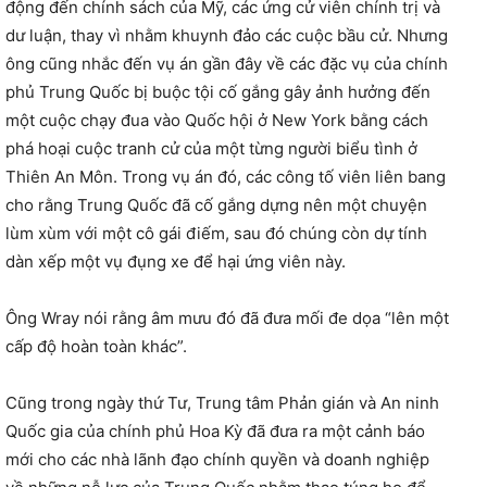
động đến chính sách của Mỹ, các ứng cử viên chính trị và
dư luận, thay vì nhằm khuynh đảo các cuộc bầu cử. Nhưng
ông cũng nhắc đến vụ án gần đây về các đặc vụ của chính
phủ Trung Quốc bị buộc tội cố gắng gây ảnh hưởng đến
một cuộc chạy đua vào Quốc hội ở New York bằng cách
phá hoại cuộc tranh cử của một từng người biểu tình ở
Thiên An Môn. Trong vụ án đó, các công tố viên liên bang
cho rằng Trung Quốc đã cố gắng dựng nên một chuyện
lùm xùm với một cô gái điếm, sau đó chúng còn dự tính
dàn xếp một vụ đụng xe để hại ứng viên này.
Ông Wray nói rằng âm mưu đó đã đưa mối đe dọa “lên một
cấp độ hoàn toàn khác”.
Cũng trong ngày thứ Tư, Trung tâm Phản gián và An ninh
Quốc gia của chính phủ Hoa Kỳ đã đưa ra một cảnh báo
mới cho các nhà lãnh đạo chính quyền và doanh nghiệp