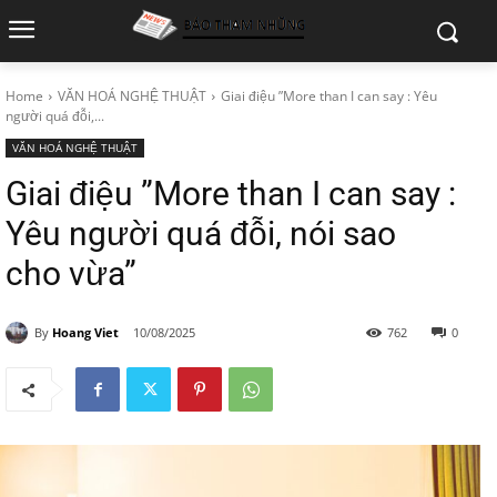
Home
VĂN HOÁ NGHỆ THUẬT
Giai điệu ”More than I can say : Yêu
người quá đỗi,...
VĂN HOÁ NGHỆ THUẬT
Giai điệu ”More than I can say :
Yêu người quá đỗi, nói sao
cho vừa”
By
Hoang Viet
10/08/2025
762
0