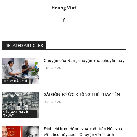
Hoang Viet
RELATED ARTICLES
Chuyện của Nam, chuyện xưa, chuyện nay
11/07/2026
TỰ DO BÁO CHÍ
SÀI GÒN: KÝ ỨC KHÔNG THỂ THAY TÊN
07/07/2026
VĂN HOÁ NGHỆ
THUẬT
Đình chỉ hoạt động Nhà xuất bản Hội Nhà
văn, tiêu hủy sách ‘Chuyện với Thanh’