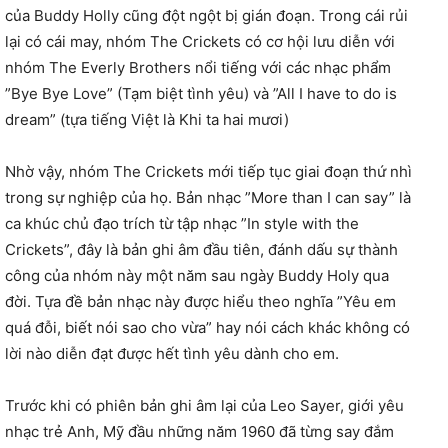
của Buddy Holly cũng đột ngột bị gián đoạn. Trong cái rủi
lại có cái may, nhóm The Crickets có cơ hội lưu diễn với
nhóm The Everly Brothers nổi tiếng với các nhạc phẩm
”Bye Bye Love” (Tạm biệt tình yêu) và ”All I have to do is
dream” (tựa tiếng Việt là Khi ta hai mươi)
Nhờ vậy, nhóm The Crickets mới tiếp tục giai đoạn thứ nhì
trong sự nghiệp của họ. Bản nhạc ”More than I can say” là
ca khúc chủ đạo trích từ tập nhạc ”In style with the
Crickets”, đây là bản ghi âm đầu tiên, đánh dấu sự thành
công của nhóm này một năm sau ngày Buddy Holy qua
đời. Tựa đề bản nhạc này được hiểu theo nghĩa ”Yêu em
quá đỗi, biết nói sao cho vừa” hay nói cách khác không có
lời nào diễn đạt được hết tình yêu dành cho em.
Trước khi có phiên bản ghi âm lại của Leo Sayer, giới yêu
nhạc trẻ Anh, Mỹ đầu những năm 1960 đã từng say đắm