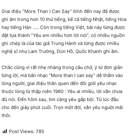
Giai điệu ”More Than I Can Say” tiính đến nay đã được
ghi âm trong hơn 10 thứ tiếng, kể cả tiếng Nhật, tiếng Hoa
hay tiếng Hàn ….. Còn trong tiếng Việt, bài này từng được
đặt tựa thành ”Yêu em nhiều hơn lời nói”, có nhiều nguồn
ghi chép là của tác giả Trung Hành và từng được nhiều
nghệ sĩ như Lam Trường, Don Hồ, Quốc Khanh ghi âm.
Chắc cũng vì rất nhẹ nhàng trong câu chữ, ý tứ đơn giản
từng lời, mà bản nhạc ”More than I can say” dễ thấm vào
lòng người, giai điệu thân quen đến đỗi giới yêu nhạc
thuộc lòng từ thập niên 1960 : Yêu ai nhiều, lời vẫn chưa
đủ nói. Đến hôm sau, tim càng yêu gấp bội. Từ lúc đầu
cho đến giây phút cuối. Trọn một đời, vẫn yêu người mãi
thôi.
Post Views:
785