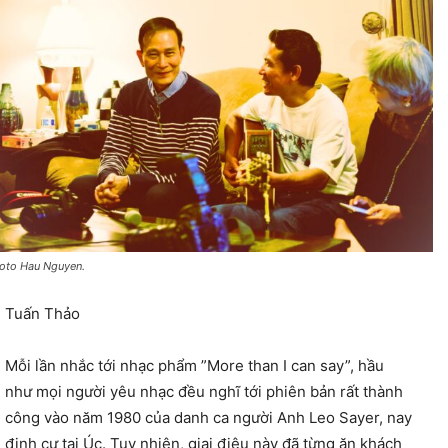
oto Hau Nguyen.
Tuấn Thảo
Mỗi lần nhắc tới nhạc phẩm ”More than I can say”, hầu
như mọi người yêu nhạc đều nghĩ tới phiên bản rất thành
công vào năm 1980 của danh ca người Anh Leo Sayer, nay
định cư tại Úc. Tuy nhiên, giai điệu này đã từng ăn khách