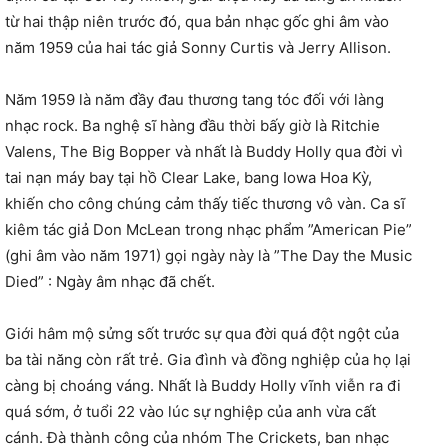
từ hai thập niên trước đó, qua bản nhạc gốc ghi âm vào
năm 1959 của hai tác giả Sonny Curtis và Jerry Allison.
Năm 1959 là năm đầy đau thương tang tóc đối với làng
nhạc rock. Ba nghệ sĩ hàng đầu thời bấy giờ là Ritchie
Valens, The Big Bopper và nhất là Buddy Holly qua đời vì
tai nạn máy bay tại hồ Clear Lake, bang Iowa Hoa Kỳ,
khiến cho công chúng cảm thấy tiếc thương vô vàn. Ca sĩ
kiêm tác giả Don McLean trong nhạc phẩm ”American Pie”
(ghi âm vào năm 1971) gọi ngày này là ”The Day the Music
Died” : Ngày âm nhạc đã chết.
Giới hâm mộ sửng sốt trước sự qua đời quá đột ngột của
ba tài năng còn rất trẻ. Gia đình và đồng nghiệp của họ lại
càng bị choáng váng. Nhất là Buddy Holly vĩnh viễn ra đi
quá sớm, ở tuổi 22 vào lúc sự nghiệp của anh vừa cất
cánh. Đà thành công của nhóm The Crickets, ban nhạc