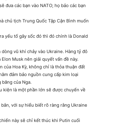
ọ sẽ đưa các bạn vào NATO; họ bảo các bạn
 mà chủ tịch Trung Quốc Tập Cận Bình muốn
ra yếu tố gây sốc đó thì đó chính là Donald
m dòng vũ khí chảy vào Ukraine. Hàng tỷ đô
 Elon Musk nên giải quyết vấn đề này.
 của Hoa Kỳ, không chỉ là thỏa thuận đất
nhằm đảm bảo nguồn cung cấp kim loại
g băng của Nga.
ều kiện là một phần lớn sẽ được chuyển về
bắn, với sự hiểu biết rõ ràng rằng Ukraine
hiến này sẽ chỉ kết thúc khi Putin cuối