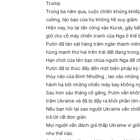
Trump
Trong ba năm qua, cuộc chiến khủng khiếp
cường, táo bạo của họ không hề suy giảm.
Hiện nay, họ lại tấn công vào Kursk, gây 
giữ cho cỗ máy chiến tranh của Nga ở thế 
Putin đã tàn sát hàng trăm ngàn thanh niên
hùng mạnh thứ hai trên trái đất đang trong 
Hạn chót của tên bạo chúa người Nga để ch
Putin đã bị thúc đẩy đến một biện pháp kỳ 
thùy não của Bình Nhưỡng , lao vào những
hành hạ bởi những chiếc máy bay không ngư
Sau hơn sáu tháng cố gắng, Putin vẫn khôn
trăm Ukraine và đã bị đẩy ra khỏi phần lớn
Nếu bạn hỏi tại sao người Ukraine vẫn chiế
trả lời rất đơn giản.
Mọi người vẫn đánh giá thấp Ukraine vì giố
như thế nào.