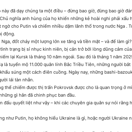
 này đã dạy chúng ta một điều – đừng bao giờ, đừng bao giờ đá
 Chủ nghĩa anh hùng của họ khiến những kẻ hoài nghi phải xấu 
bất ngờ cho Putin và chiếm nhiều dặm lãnh thổ trong nước Nga . T
bị động.
 Nga, đốt cháy một lượng lớn xe tăng và tiền mặt – và để làm gì
tình trạng bị sỉ nhục kinh niên, bị cản trở bởi lòng dũng cảm củ
iếm lại Kursk là tháng 10 năm ngoái. Sau đó là tháng 1 năm 202
lạ là tuyển mộ 11.000 quân lính Bắc Triều Tiên, những người bắt
 khẩu súng một cách điên cuồng. Ngày nay, những bashi-bazouks
ời lái tàn nhẫn.
g thể chiếm được thị trấn Pokrovsk được cho là quan trọng ở m
 những gì hắn đã chinh phục ban đầu.
n đấu quyết liệt như vậy – khi các chuyên gia quân sự nói rằng 
ng như Putin, họ không hiểu Ukraine là gì, hoặc người Ukraine 