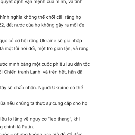
ự quyết định vận mệnh của mình, và tình
chính nghĩa không thể chối cãi, rằng họ
022, đất nước của họ không gây ra mối đe
gục có cơ hội rằng Ukraine sẽ gia nhập
 một lời nói dối, một trò gian lận, và rằng
nước mình bằng một cuộc phiêu lưu dân tộc
i Chiến tranh Lạnh, và trên hết, hắn đã
 Tây sẽ chấp nhận. Người Ukraine có thể
 nữa nếu chúng ta thực sự cung cấp cho họ
ều lo lắng về nguy cơ “leo thang”, khi
g chính là Putin.
a cuộc – nhưng không bao giờ đủ để đảm