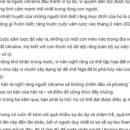
ne là người Ukraine đấu tranh vì tự do, vì quyền dân tộc được t
ững tình cảm mạnh mẽ nhất trong lòng con người.
 nhiệt huyết của những người lính biết rằng mục đích của họ là 
hững gì Putin biết; rằng trước cuộc xâm lược vào tháng 2 năm 2
 cuộc xâm lược đó xảy ra, không có một con mèo nào trong địa n
 Ukraine. Họ biết với cơn thịnh nộ dữ dội rằng toàn bộ sự việc là
vô lý.
ững khó khăn trong nước, vì hắn nghĩ rằng có thể tập hợp đất 
 như vậy vì muốn xây dựng lại đế chế Nga đã bị phá hủy vào cuố
ội.
vì hắn ta nghĩ rằng người Ukraine sẽ không chiến đấu và phương
thực cơ bản của hắn ta – và điều đó cũng thúc đẩy chúng.
 trong ba năm qua, bạn phải tự hỏi: họ có thể đạt được điều gì
hưng nó luôn đi kèm với quá nhiều sự do dự và chậm trễ, quá nhi
lần này đến lần khác, bởi vì người duy nhất lo sợ về sự leo than
i năm trở lại đây, đó là làm đủ để ngăn chặn người Ukraine thu