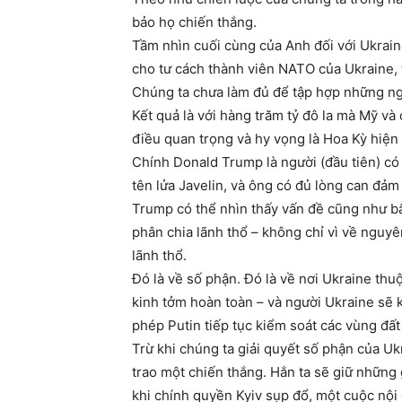
bảo họ chiến thắng.
Tầm nhìn cuối cùng của Anh đối với Ukrain
cho tư cách thành viên NATO của Ukraine, 
Chúng ta chưa làm đủ để tập hợp những ngư
Kết quả là với hàng trăm tỷ đô la mà Mỹ và
điều quan trọng và hy vọng là Hoa Kỳ hiện
Chính Donald Trump là người (đầu tiên) có 
tên lửa Javelin, và ông có đủ lòng can đảm 
Trump có thể nhìn thấy vấn đề cũng như bất
phân chia lãnh thổ – không chỉ vì về nguyê
lãnh thổ.
Đó là về số phận. Đó là về nơi Ukraine thu
kinh tởm hoàn toàn – và người Ukraine sẽ 
phép Putin tiếp tục kiểm soát các vùng đấ
Trừ khi chúng ta giải quyết số phận của U
trao một chiến thắng. Hắn ta sẽ giữ những 
khi chính quyền Kyiv sụp đổ, một cuộc nội c