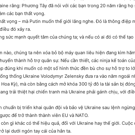
raine rằng: Phương Tây đã nói với các bạn trong 20 năm rằng h
làm các bạn thất vọng.
hất vọng – mà Putin muốn thế giới lắng nghe. Đó là thông điệp
điều đó xảy ra.
ng sức mạnh quyết tâm của chúng ta; và nếu có ai đó có thể tạo 
uận nào, chúng ta nên xóa bỏ bộ máy quan liêu hiện đang kìm hã
uyển thành hỗ trợ quân sự. Nếu cần thiết, các ninja kế toán của
 đúng khi muốn có một số hình thức đền bù cho sự hỗ trợ to lớn
tổng thống Ukraine Volodymyr Zelensky đưa ra vào năm ngoái 
Hoa Kỳ), mà còn bằng cách mở khóa 300 tỷ đô la tài sản bị đón
g trải thiệt hại chiến tranh mà Ukraine phải gánh chịu, với đi
chuẩn bị triển khai quân đội và bảo vệ Ukraine sau lệnh ngừng 
gược để trở thành thành viên EU và NATO.
òn gì khác có thể hiệu quả, đối với Ukraine hay thế giới. Cuộc c
 lại dưới ngón tay cái của hắn ta.