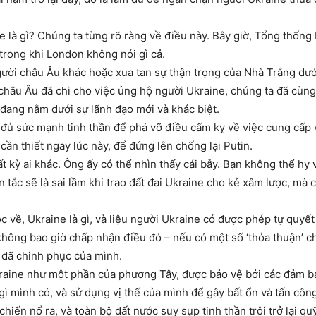
e là gì? Chúng ta từng rõ ràng về điều này. Bây giờ, Tổng thố
trong khi London không nói gì cả.
ời châu Âu khác hoặc xua tan sự thận trọng của Nhà Trắng dưới
 châu Âu đã chi cho việc ủng hộ người Ukraine, chúng ta đã cùng 
 đang nằm dưới sự lãnh đạo mới và khác biệt.
đủ sức mạnh tinh thần để phá vỡ điều cấm kỵ về việc cung cấp v
cần thiết ngay lúc này, để đứng lên chống lại Putin.
 kỳ ai khác. Ông ấy có thể nhìn thấy cái bẫy. Bạn không thể hy 
n tắc sẽ là sai lầm khi trao đất đai Ukraine cho kẻ xâm lược, mà
ộc về, Ukraine là gì, và liệu người Ukraine có được phép tự quyế
không bao giờ chấp nhận điều đó – nếu có một số ‘thỏa thuận’ ch
t đã chinh phục của mình.
kraine như một phần của phương Tây, được bảo vệ bởi các đảm b
gì mình có, và sử dụng vị thế của mình để gây bất ổn và tấn côn
hiến nổ ra, và toàn bộ đất nước suy sụp tinh thần trôi trở lại quỹ