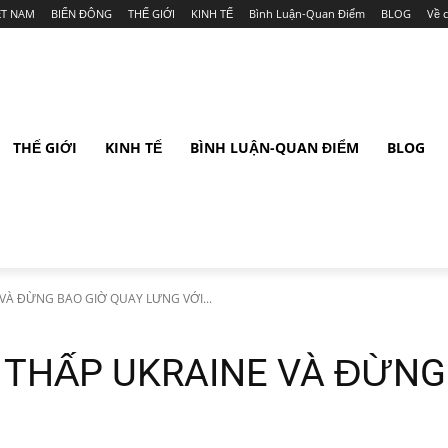
ỆT NAM
BIỂN ĐÔNG
THẾ GIỚI
KINH TẾ
Bình Luận-Quan Điểm
BLOG
Về 
THẾ GIỚI
KINH TẾ
BÌNH LUẬN-QUAN ĐIỂM
BLOG
VÀ ĐỪNG BAO GIỜ QUAY LƯNG VỚI...
 THẤP UKRAINE VÀ ĐỪNG