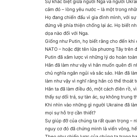
Sự khác biệt giữa người Nga và người Ukrai
cảm đó – lòng yêu nước – là một trong nh
Họ đang chiến đấu vì gia đình mình, với sự
đứng về phía thiện chống lại ác. Họ biết n
dọa nào đối với Nga.
Giống như Putin, họ biết rằng cho đến khi
NATO – hoặc đặt tên lửa phương Tây trên đất
Putin đã xâm lược vì những lý do hoàn toàn 
Hắn đã làm như vậy vì hắn muốn quên đi nh
chủ nghĩa ngắn ngủi và sắc sảo. Hắn đã làm
làm như vậy vì nghĩ rằng hắn có thể thoát t
Hắn ta đã làm điều đó, một cách điên rồ, 
thấy sự dối trá, sự tàn ác, sự không trung 
Khi nhìn vào những gì người Ukraine đã làm
mọi sự hỗ trợ cần thiết?
Sự giúp đỡ của chúng ta rất quan trọng – n
nguy cơ đó đã chứng minh là viển vông, hết 
Theo như chiến lược của chúng ta trong ha