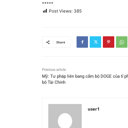
*****
Post Views:
385
Share
Previous article
Mỹ: Tư pháp liên bang cấm bộ DOGE của tỉ ph
bộ Tài Chính
user1