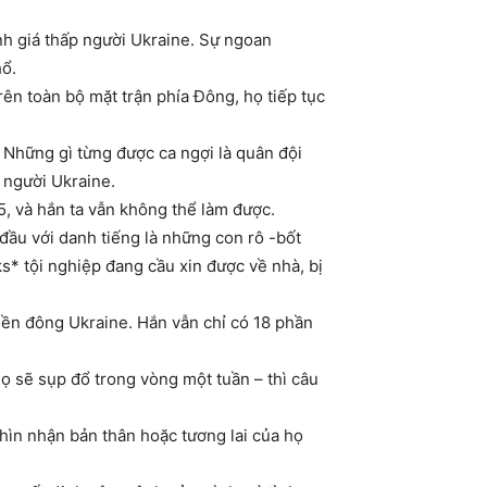
nh giá thấp người Ukraine. Sự ngoan
hổ.
rên toàn bộ mặt trận phía Đông, họ tiếp tục
? Những gì từng được ca ngợi là quân đội
a người Ukraine.
5, và hắn ta vẫn không thể làm được.
 đầu với danh tiếng là những con rô -bốt
* tội nghiệp đang cầu xin được về nhà, bị
iền đông Ukraine. Hắn vẫn chỉ có 18 phần
họ sẽ sụp đổ trong vòng một tuần – thì câu
nhìn nhận bản thân hoặc tương lai của họ