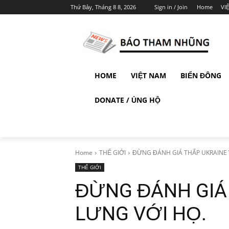
Thứ Bảy, Tháng 8 8, 2026
Sign in / Join
Home
VI
HOME
VIỆT NAM
BIỂN ĐÔNG
DONATE / ỦNG HỘ
Home
THẾ GIỚI
ĐỪNG ĐÁNH GIÁ THẤP UKRAINE 
THẾ GIỚI
ĐỪNG ĐÁNH GIÁ
LƯNG VỚI HỌ.