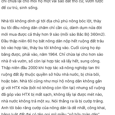
chỉ chừa lại cho mỗi hộ một vài sào đất thổ cư, vườn tược
để cư trú, sinh sống.
Nhà tôi không dính gì tới địa chủ phú nông bóc lột, thày
bu tôi đều nông dân chăm chỉ cần cù, dành dụm nửa đời
mới mua được cả thảy hơn 9 sào (mỗi sào Bắc Bộ 360m2).
Đầu thập niên 60 họ bắt nông dân nộp hết ruộng đất trâu
bò vào hợp tác, thày bu tôi không vào. Cuối cùng họ ép
bằng được, phải vào, năm 1964. Chỉ chừa lại cho hơn sào
nhà ở và vườn, số còn lại hợp tác xã lấy hết, sung công.
Thập niên đầu 2000 khi hợp tác xã nông nghiệp tan thì
ruộng đất ấy thuộc quyền sở hữu nhà nước, bị chia bôi,
hoặc bán. Nhà tôi cũng như mọi hộ nông dân không gắn
gì với HTX nữa (bởi nó không còn tồn tại) nhưng số ruộng
đã góp vào HTX bị mất sạch, không lấy lại được mét nào,
nhà nước không trả một xu. Nói thẳng ra là bị cướp trắng.
Anh tôi bảo rằng cướp của nông dân là dễ nhất, công khai,
bằng luật đất đai có tên gọi mỹ miều “sở hữu toàn dân”.