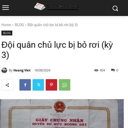
Home
BLOG
Đội quân chủ lực bị bỏ rơi (kỳ 3)
BLOG
Đội quân chủ lực bị bỏ rơi (kỳ
3)
By
Hoang Viet
18/08/2024
454
0