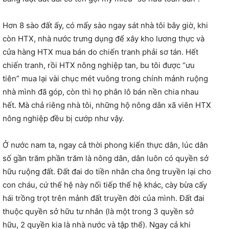
Hơn 8 sào đất ấy, có mấy sào ngay sát nhà tôi bây giờ, khi
còn HTX, nhà nước trưng dụng để xây kho lương thực và
cửa hàng HTX mua bán do chiến tranh phải sơ tán. Hết
chiến tranh, rồi HTX nông nghiệp tan, bu tôi được “ưu
tiên” mua lại vài chục mét vuông trong chính mảnh ruộng
nhà mình đã góp, còn thì họ phân lô bán nền chia nhau
hết. Mà chả riêng nhà tôi, những hộ nông dân xã viên HTX
nông nghiệp đều bị cướp như vậy.
Ở nước nam ta, ngay cả thời phong kiến thực dân, lúc dân
số gần trăm phần trăm là nông dân, dân luôn có quyền sở
hữu ruộng đất. Đất đai do tiền nhân cha ông truyền lại cho
con cháu, cứ thế hệ này nối tiếp thế hệ khác, cày bừa cấy
hái trồng trọt trên mảnh đất truyền đời của mình. Đất đai
thuộc quyền sở hữu tư nhân (là một trong 3 quyền sở
hữu, 2 quyền kia là nhà nước và tập thể). Ngay cả khi