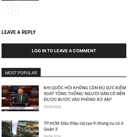
LEAVE A REPLY
LOG IN TO LEAVE A COMMENT
MOST POPULAR
KHI QUỐC HỘI KHÔNG CÒN ĐỦ SỨC KIỂM
SOÁT TỔNG THỐNG: NGƯỜI DÂN CÓ NÊN
ĐƯỢC BƯỚC VÀO PHÒNG XỬ ÁN?
09/08/2026
TP.HCM: Đấu thầu cải tạo 9 chung cư cũ ở
Quận 3
09/08/2026