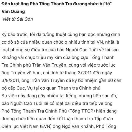
Đ
ế
n l
ượ
t ông Phó T
ổ
ng Thanh Tra
đ
ươ
ng
ch
ứ
c b
ị
“t
ố
”
Văn Quang
viết từ Sài Gòn
Kỳ báo trước, tôi đã tường thuật cùng bạn đọc những dinh
cơ đồ sộ của nhiều quan chức ở nhiếu tỉnh tại VN, nhất là
loạt phóng sự điều tra của báo Người Cao Tuổi về tài sản
khoảng vài chục triệu mỹ kim của ông cựu Tổng Thanh
Tra Chính phủ Trần Văn Truyền, cùng với việc trước lúc
ông Truyền về hưu, chỉ tính từ tháng 3/2011 đến ngày
3/8/2011, ông Trần Văn Truyền đã ký bổ nhiệm gần 60 cán
bộ cấp Cục, Vụ tại cơ quan Thanh tra Chính phủ.
Sự việc này đang gây nhiều tai tiếng, nhưng tiếp sau đó,
báo Người Cao Tuổi lại có loạt bài điều tra tiếp về ông
Phó Tổng Thanh Tra Chính Phủ (Tổng TTCP) hiện đang
đương chức liên quan đến kết luận thanh tra Tập đoàn
Điện lực Việt Nam (EVN) ông Ngô Văn Khánh, Phó Tổng