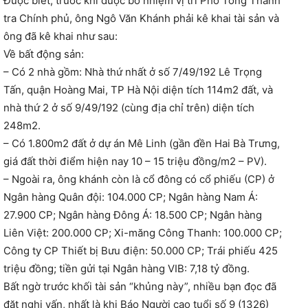
Được biết, trước khi được bổ nhiệm vị trí Phó Tổng Thanh
tra Chính phủ, ông Ngô Văn Khánh phải kê khai tài sản và
ông đã kê khai như sau:
Về bất động sản:
– Có 2 nhà gồm: Nhà thứ nhất ở số 7/49/192 Lê Trọng
Tấn, quận Hoàng Mai, TP Hà Nội diện tích 114m2 đất, và
nhà thứ 2 ở số 9/49/192 (cùng địa chỉ trên) diện tích
248m2.
– Có 1.800m2 đất ở dự án Mê Linh (gần đền Hai Bà Trưng,
giá đất thời điểm hiện nay 10 – 15 triệu đồng/m2 – PV).
– Ngoài ra, ông khánh còn là cổ đông có cổ phiếu (CP) ở
Ngân hàng Quân đội: 104.000 CP; Ngân hàng Nam Á:
27.900 CP; Ngân hàng Đông Á: 18.500 CP; Ngân hàng
Liên Việt: 200.000 CP; Xi-măng Công Thanh: 100.000 CP;
Công ty CP Thiết bị Bưu điện: 50.000 CP; Trái phiếu 425
triệu đồng; tiền gửi tại Ngân hàng VIB: 7,18 tỷ đồng.
Bất ngờ trước khối tài sản “khủng này”, nhiều bạn đọc đã
đặt nghi vấn, nhất là khi Báo Người cao tuổi số 9 (1326)