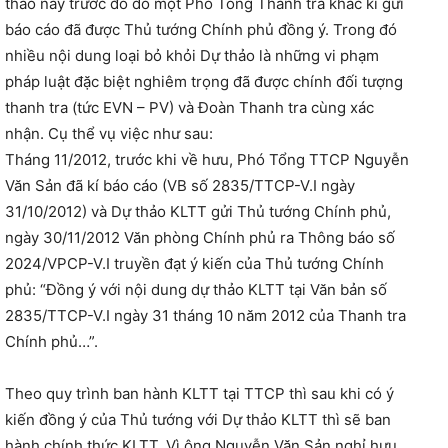
thảo này trước đó do một Phó Tổng Thanh tra khác kí gửi
báo cáo đã được Thủ tướng Chính phủ đồng ý. Trong đó
nhiều nội dung loại bỏ khỏi Dự thảo là những vi phạm
pháp luật đặc biệt nghiêm trọng đã được chính đối tượng
thanh tra (tức EVN – PV) và Đoàn Thanh tra cùng xác
nhận. Cụ thể vụ việc như sau:
Tháng 11/2012, trước khi về hưu, Phó Tổng TTCP Nguyễn
Văn Sản đã kí báo cáo (VB số 2835/TTCP-V.I ngày
31/10/2012) và Dự thảo KLTT gửi Thủ tướng Chính phủ,
ngày 30/11/2012 Văn phòng Chính phủ ra Thông báo số
2024/VPCP-V.I truyền đạt ý kiến của Thủ tướng Chính
phủ: “Đồng ý với nội dung dự thảo KLTT tại Văn bản số
2835/TTCP-V.I ngày 31 tháng 10 năm 2012 của Thanh tra
Chính phủ…”.
Theo quy trình ban hành KLTT tại TTCP thì sau khi có ý
kiến đồng ý của Thủ tướng với Dự thảo KLTT thì sẽ ban
hành chính thức KLTT. Vì ông Nguyễn Văn Sản nghỉ hưu