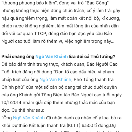
“thượng phương bảo kiếm”, đóng vai trò “Bao Công”
nhưng không thực hiện đúng chức trách, cố ý làm trái gây
hậu quả nghiêm trọng, làm mất đoàn kết nội bộ, kỉ cương,
phép nước không nghiêm, làm mất lòng tin của nhân dân
đối với cơ quan TTCP, đông đảo bạn đọc yêu cầu Báo
Người cao tuổi làm rõ thêm vụ việc nghiêm trọng này…
Phải chăng ông
Ngô Văn Khánh
lừa dối cả Thủ tướng?
Để bảo đảm tính trung thực, khách quan, Báo Người Cao
Tuổi trích đăng nội dung “Đơn tố cáo dấu hiệu vi phạm
pháp luật của ông
Ngô Văn Khánh
, Phó Tổng thanh tra
Chính phủ” của một số cán bộ đang tại chức dưới quyền
của ông Khánh gửi Tổng Biên tập Báo Người cao tuổi ngày
10/1/2014 nhằm giải đáp thêm những thắc mắc của bạn
đọc. Cụ thể như sau:
“Ông
Ngô Văn Khánh
đã nhân danh cá nhân cố ý loại bỏ ra
khỏi Dự thảo Kết luận thanh tra (KLTT) 6.500 tỉ đồng.
Dự