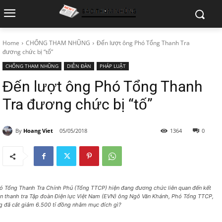
Home
CHỐNG THAM NHŨNG
Đến lượt ông Phó Tổng Thanh Tra
đương chức bị “tố”
CHỐNG THAM NHŨNG
DIỄN ĐÀN
PHÁP LUẬT
Đến lượt ông Phó Tổng Thanh
Tra đương chức bị “tố”
By
Hoang Viet
05/05/2018
1364
0
ó Tổng Thanh Tra Chính Phủ (Tổng TTCP) hiện đang đương chức liên quan đến kết
ận thanh tra Tập đoàn Điện lực Việt Nam (EVN) ông Ngô Văn Khánh, Phó Tổng TTCP,
g đã cắt giảm 6.500 tỉ đồng nhằm mục đích gì?