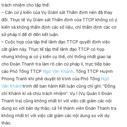
trách nhiệm cho tập thể:
– Căn cứ ý kiến của Vụ Giám sát Thẩm định nên đã thay
đổi. Thực tế Vụ Giám sát Thẩm định của TTCP không có ý
kiến và không thẩm định các số liệu, chỉ thẩm định các cơ
sở pháp lí để đi đến kết luận.
– Cuộc họp của tập thể lãnh đạo TTCP quyết định việc
cắt giảm này. Thực tế tập thể lãnh đạo TTCP có họp
nhưng không ai có ý kiến cụ thể, chỉ thống nhất giao lại
cho Đoàn Thanh tra làm rõ căn cứ pháp lí, trực tiếp báo
cáo Phó Tổng TTCP
Ngô Văn Khánh
. Tổng TTCP Huỳnh
Phong Tranh khi phê duyệt tờ trình của Phó Tổng
Ngô
Văn Khánh
trình để ban hành Kết luận cũng chỉ ghi: “Đồng
chí Khánh kí và chịu trách nhiệm”. Vụ I (Vụ Quản lí Đoàn
Thanh tra) cũng không nhất trí với việc cắt giảm các nội
dung so với bản dự thảo; cả 14 thành viên Đoàn Thanh tra
không nhất trí với việc cắt giảm các nội dung so với dự
thảo.