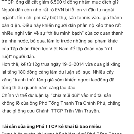
TTCP, ông đã cắt giảm 6.500 tỉ đồng nhằm mục đích gì?
Người dân còn nhớ rất rõ EVN bị lỗ lớn vì đầu tư ngoài
ngành: tính chi phí xây biệt thự, sân tennis vào…giá thành
bán điện. Điều này khiến người dân phẫn nộ kéo theo rất
nhiều nghi vấn về sự “thiếu minh bạch” của cơ quan thanh
tra nhà nước, bỏ qua, làm lơ trước những sai phạm khác
của Tập đoàn Điện lực Việt Nam để tập đoàn này “rút
ruột” người dân.
Hơn thế, kể từ 12g trưa ngày 19-3-2014 vừa qua giá xăng
lại tăng 180 đồng càng làm dư luận sôi sục. Nhiều cây
xăng “tranh thủ” tăng giá sớm khiến người laođộng đã
túng thiếu quanh năm càng lao đao.
Chính vì thế dư luận lại “chĩa mũi dùi” vào mớ tài sản
khổng lồ của ông Phó Tổng Thanh Tra Chính Phủ, chẳng
khác gì ông cựu Chánh TTCP Trần Văn Truyền.
Tài sản của ông Phó TTCP kê khai là bao nhiêu