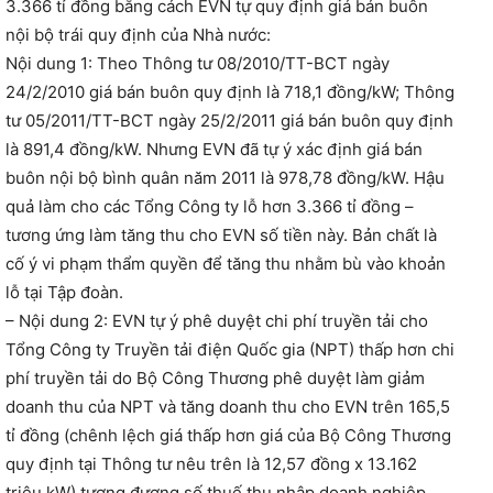
3.366 tỉ đồng bằng cách EVN tự quy định giá bán buôn
nội bộ trái quy định của Nhà nước:
Nội dung 1: Theo Thông tư 08/2010/TT-BCT ngày
24/2/2010 giá bán buôn quy định là 718,1 đồng/kW; Thông
tư 05/2011/TT-BCT ngày 25/2/2011 giá bán buôn quy định
là 891,4 đồng/kW. Nhưng EVN đã tự ý xác định giá bán
buôn nội bộ bình quân năm 2011 là 978,78 đồng/kW. Hậu
quả làm cho các Tổng Công ty lỗ hơn 3.366 tỉ đồng –
tương ứng làm tăng thu cho EVN số tiền này. Bản chất là
cố ý vi phạm thẩm quyền để tăng thu nhằm bù vào khoản
lỗ tại Tập đoàn.
– Nội dung 2: EVN tự ý phê duyệt chi phí truyền tải cho
Tổng Công ty Truyền tải điện Quốc gia (NPT) thấp hơn chi
phí truyền tải do Bộ Công Thương phê duyệt làm giảm
doanh thu của NPT và tăng doanh thu cho EVN trên 165,5
tỉ đồng (chênh lệch giá thấp hơn giá của Bộ Công Thương
quy định tại Thông tư nêu trên là 12,57 đồng x 13.162
triệu kW) tương đương số thuế thu nhập doanh nghiệp